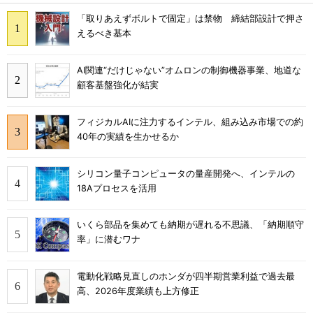
「取りあえずボルトで固定」は禁物 締結部設計で押さ
えるべき基本
AI関連“だけじゃない”オムロンの制御機器事業、地道な
顧客基盤強化が結実
フィジカルAIに注力するインテル、組み込み市場での約
40年の実績を生かせるか
シリコン量子コンピュータの量産開発へ、インテルの
18Aプロセスを活用
いくら部品を集めても納期が遅れる不思議、「納期順守
率」に潜むワナ
電動化戦略見直しのホンダが四半期営業利益で過去最
高、2026年度業績も上方修正