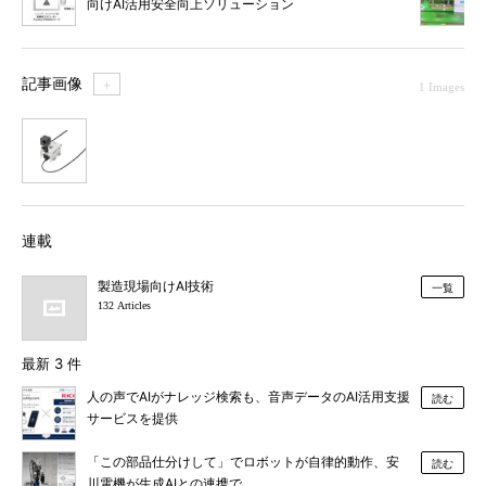
向けAI活用安全向上ソリューション
記事画像
＋
1 Images
1
連載
製造現場向けAI技術
一覧
132 Articles
最新 3 件
人の声でAIがナレッジ検索も、音声データのAI活用支援
読む
サービスを提供
「この部品仕分けして」でロボットが自律的動作、安
読む
川電機が生成AIとの連携で