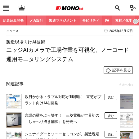
組み込み開発
メカ設計
製造マネジメント
モビリティ
FA
素材／化学
ニュース
2025年12月17日
製造現場向けAI技術
エッジAIカメラで工場作業を可視化、ノーコード
運用モニタリングシステム
記事を見る
関連記事
6 Articles
数日かかるトラブル対応が1時間に 東芝がプ
読む
ラント向けAIを開発
言語の壁をぶっ壊す！ 三菱電機が世界初の
読む
「しゃべり描き翻訳」を発売へ
シュナイダーとソニーセミコンが、製造現場
読む