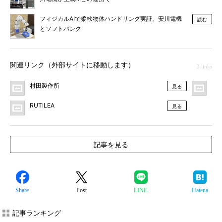
フィジカルAIで柔軟物体ハンドリング実証、安川電機
読む
とソフトバンク
関連リンク（外部サイトに移動します）
3 links
村田製作所
プ
見る
RUTILEA
見る
記事を見る
Share
Post
LINE
Hatena
記事ランキング