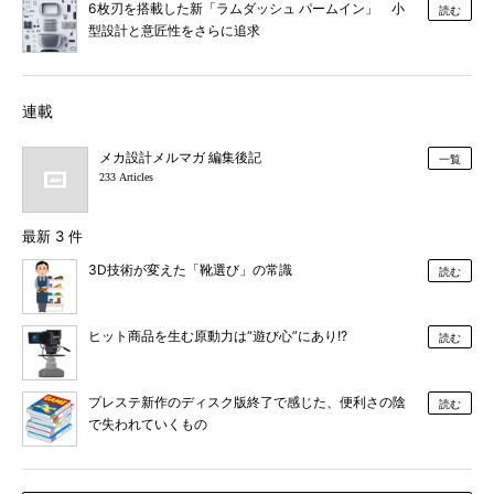
6枚刃を搭載した新「ラムダッシュ パームイン」 小
読む
型設計と意匠性をさらに追求
連載
メカ設計メルマガ 編集後記
一覧
233 Articles
最新 3 件
3D技術が変えた「靴選び」の常識
読む
ヒット商品を生む原動力は“遊び心”にあり!?
読む
プレステ新作のディスク版終了で感じた、便利さの陰
読む
で失われていくもの