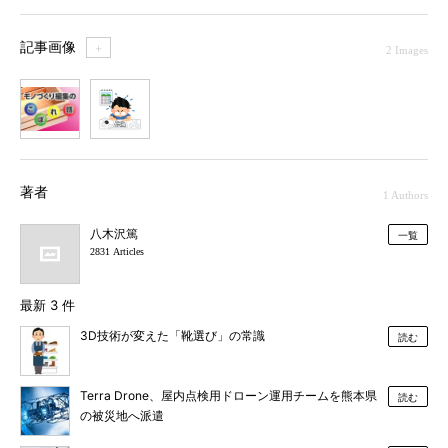
記事画像
＋
2 Images
1
2
著者
1 Authors
八木沢篤
一覧
2831 Articles
最新 3 件
3D技術が変えた「靴選び」の常識
読む
Terra Drone、屋内点検用ドローン運用チームを熊本県
読む
の被災地へ派遣