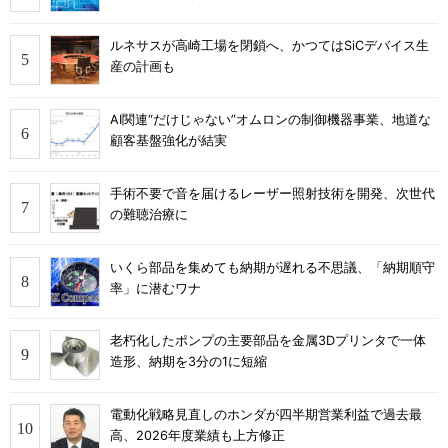
ルネサスが高崎工場を閉鎖へ、かつてはSiCデバイス生
産の計画も
AI関連“だけじゃない”オムロンの制御機器事業、地道な
顧客基盤強化が結実
手術不要で音を届けるレーザー照射技術を開発、次世代
の難聴治療に
いくら部品を集めても納期が遅れる不思議、「納期順守
率」に潜むワナ
老朽化したポンプの主要部品を金属3Dプリンタで一体
造形、納期を3分の1に短縮
電動化戦略見直しのホンダが四半期営業利益で過去最
高、2026年度業績も上方修正