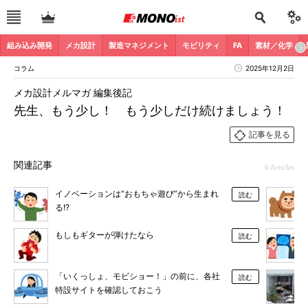
組み込み開発
メカ設計
製造マネジメント
モビリティ
FA
素材／化学
コラム
2025年12月2日
メカ設計メルマガ 編集後記
先生、もう少し！ もう少しだけ続けましょう！
記事を見る
関連記事
6 Articles
イノベーションは“おもちゃ遊び”から生まれ
読む
る!?
もしもギターが弾けたなら
読む
「いくっしょ、モビショー！」の前に、各社
読む
特設サイトを確認しておこう