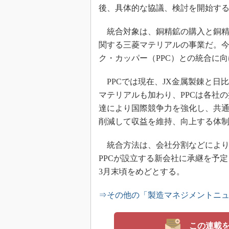
後、具体的な協議、検討を開始す
統合対象は、銅精鉱の購入と銅精
関する三菱マテリアルの事業だ。今
ク・カッパー（PPC）との統合に
PPCでは現在、JX金属製錬と日
マテリアルも加わり、PPCは各社
達により国際競争力を強化し、共
削減して収益を維持、向上する体
統合方法は、会社分割などにより三
PPCが設立する新会社に承継を予定
3月末頃をめどとする。
⇒その他の「製造マネジメントニ
この連載