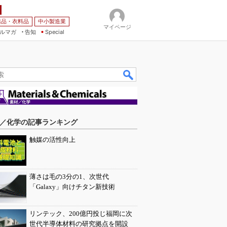
薬品・衣料品
中小製造業
マイページ
ルマガ
告知
Special
／化学の記事ランキング
触媒の活性向上
薄さは毛の3分の1、次世代
「Galaxy」向けチタン新技術
リンテック、200億円投じ福岡に次
世代半導体材料の研究拠点を開設