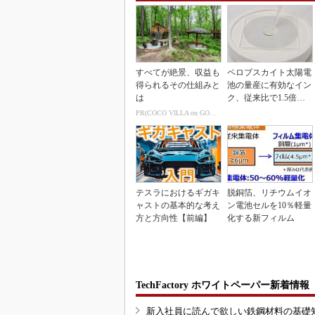
すべてが絶景、収益も
ペロブスカイト太陽電
得られるその仕組みと
池の量産に有効なイン
は
ク、従来比で1.5倍の
性能向上
PR(COCO VILLA on GOETHE)
テスラにおけるギガキ
脱銅箔、リチウムイオ
ャストの基本的な考え
ン電池セルを10％軽量
方と方向性【前編】
化する新フィルム
TechFactory ホワイトペーパー新着情報
新入社員に読んで欲しい鉄鋼材料の基礎知識