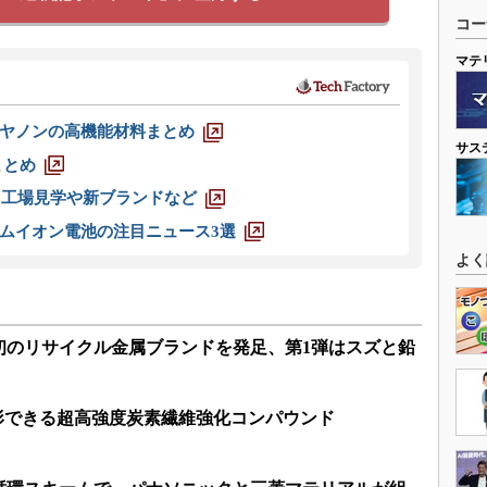
コー
マテ
ヤノンの高機能材料まとめ
サス
まとめ
選 工場見学や新ブランドなど
ムイオン電池の注目ニュース3選
よく
初のリサイクル金属ブランドを発足、第1弾はスズと鉛
成形できる超高強度炭素繊維強化コンパウンド