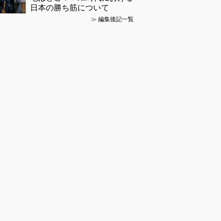
日本の勝ち筋について
≫
編集後記一覧