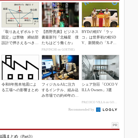
「取りあえずボルトで
【西野亮廣】ビジネス
BYDの軽EV「ラッ
固定」は禁物 締結部
書最新刊『北極星 僕
コ」は世界初の軽SD
設計で押さえるべき基
たちはどう働くか』
V、新開発の「X-PAC
本
K」に電動システ...
PR(FINCHI on GOETHE)
令和8年熊本地震によ
フィジカルAIに注力
シェア別荘「COCO V
る工場への影響まとめ
するインテル、組み込
ILLA Owners」3選
み市場での約40年の実
績を生かせるか
PR(COCO VILLA on GOETHE)
Recommended by
PR
まとめ（Part3）