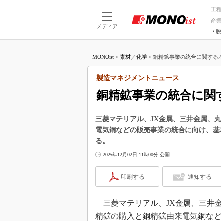
工
産
メディア
脱
つながる技術
AI×技術
MONOist
>
素材／化学
>
銅精鉱事業の統合に関する基
つながる工場
AI×設備
つながるサービ
Physical
製造マネジメントニュース
銅精鉱事業の統合に関
三菱マテリアル、JX金属、三井金属、
電気銅などの販売事業の統合に向け、基
る。
2025年12月02日 11時00分 公開
印刷する
通知する
三菱マテリアル、JX金属、三井金属
精鉱の購入と銅精鉱由来電気銅な