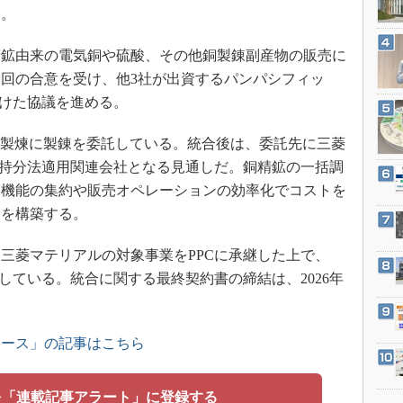
3Dプリンタ
る。
産業オープンネット展
デジタルツインとCAE
鉱由来の電気銅や硫酸、その他銅製錬副産物の販売に
S＆OP
回の合意を受け、他3社が出資するパンパシフィッ
インダストリー4.0
向けた協議を進める。
イノベーション
比製煉に製錬を委託している。統合後は、委託先に三菱
製造業ビッグデータ
の持分法適用関連会社となる見通しだ。銅精鉱の一括調
メイドインジャパン
通機能の集約や販売オペレーションの効率化でコストを
植物工場
制を構築する。
知財マネジメント
菱マテリアルの対象事業をPPCに承継した上で、
海外生産
している。統合に関する最終契約書の締結は、2026年
グローバル設計・開発
制御セキュリティ
新型コロナへの対応
ュース」の記事はこちら
を「連載記事アラート」に登録する