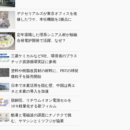
デクセリアルズが東京オフィスを改
修したワケ、本社機能を2拠点に
定年退職した理系シニア人材が核融
合発電炉開発で活躍、なぜ？
三菱ケミカルなど9社、環境省のプラス
チック資源循環実証に参画
塗料や樹脂改質材の材料に、PBTの球状
微粒子を販売開始
日本で水素活用を阻む壁、中国は再エ
ネと水素の導入を加速
脱銅箔、リチウムイオン電池セルを
10％軽量化する新フィルム
酷暑と電磁波の課題にナノテクで挑
む、ヤマシンとミツフジが協業