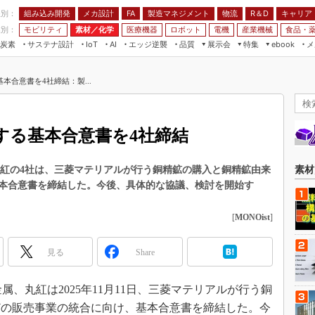
程別：
組み込み開発
メカ設計
製造マネジメント
物流
R＆D
キャリア
FA
業別：
モビリティ
素材／化学
医療機器
ロボット
電機
産業機械
食品・
炭素
サステナ設計
エッジ逆襲
品質
展示会
特集
メ
IoT
AI
ebook
伝承
組み込み開発
CEATEC
読者調査まとめ
編集後記
本合意書を4社締結：製...
JIMTOF
保全
メカ設計
つながるクルマ
組込み/エッジ コンピューティング
ス
 AI
製造マネジメント
5G
展＆IoT/5Gソリューション展
VR／AR
FA
する基本合意書を4社締結
IIFES
モビリティ
フィールドサービス
国際ロボット展
素材／化学
FPGA
丸紅の4社は、三菱マテリアルが行う銅精鉱の購入と銅精鉱由来
素材
ジャパンモビリティショー
本合意書を締結した。今後、具体的な協議、検討を開始す
組み込み画像技術
TECHNO-FRONTIER
組み込みモデリング
[
MONOist
]
人テク展
Windows Embedded
スマート工場EXPO
見る
Share
車載ソフト開発
EdgeTech+
ISO26262
日本ものづくりワールド
、丸紅は2025年11月11日、三菱マテリアルが行う銅
無償設計ツール
どの販売事業の統合に向け、基本合意書を締結した。今
AUTOMOTIVE WORLD