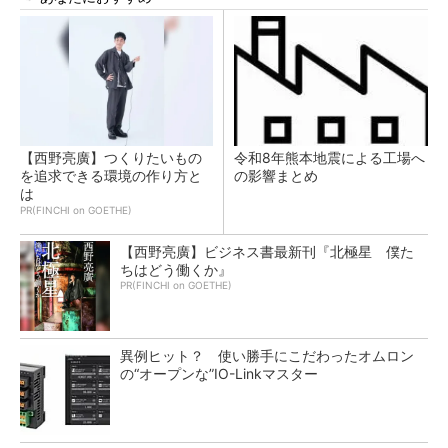
【西野亮廣】つくりたいもの
令和8年熊本地震による工場へ
を追求できる環境の作り方と
の影響まとめ
は
PR(FINCHI on GOETHE)
【西野亮廣】ビジネス書最新刊『北極星 僕た
ちはどう働くか』
PR(FINCHI on GOETHE)
異例ヒット？ 使い勝手にこだわったオムロン
の“オープンな”IO-Linkマスター