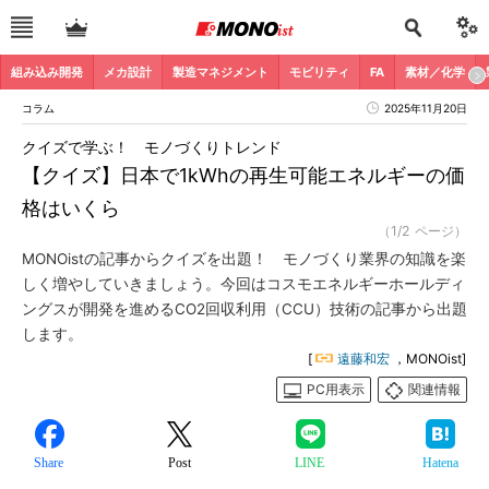
組み込み開発
メカ設計
製造マネジメント
モビリティ
FA
素材／化学
コラム
2025年11月20日
クイズで学ぶ！ モノづくりトレンド
【クイズ】日本で1kWhの再生可能エネルギーの価
格はいくら
（1/2 ページ）
MONOistの記事からクイズを出題！ モノづくり業界の知識を楽
しく増やしていきましょう。今回はコスモエネルギーホールディ
ングスが開発を進めるCO2回収利用（CCU）技術の記事から出題
します。
[
遠藤和宏
，MONOist]
PC用表示
関連情報
Share
Post
LINE
Hatena