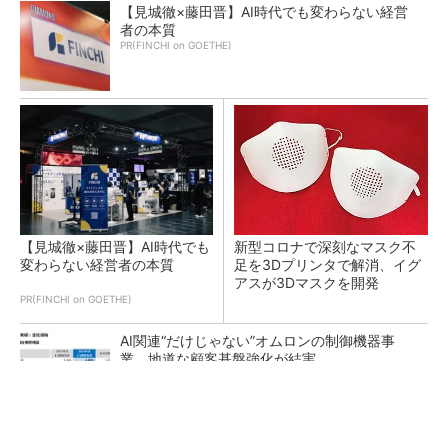
【見城徹×藤田晋】AI時代でも変わらない経営
者の本質
PR(FINCHI on GOETHE)
【見城徹×藤田晋】AI時代でも
新型コロナで深刻なマスク不
変わらない経営者の本質
足を3Dプリンタで解消、イグ
アスが3Dマスクを開発
PR(FINCHI on GOETHE)
AI関連“だけじゃない”オムロンの制御機器事
業、地道な顧客基盤強化が結実
【レベル14】生成AIを味方に、3D CADを使い