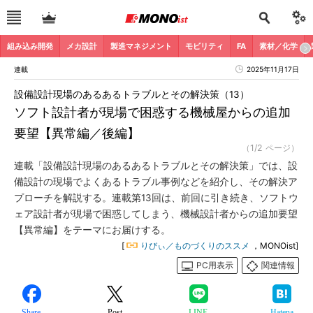
組み込み開発
メカ設計
製造マネジメント
モビリティ
FA
素材／化学
連載
2025年11月17日
設備設計現場のあるあるトラブルとその解決策（13）
ソフト設計者が現場で困惑する機械屋からの追加
要望【異常編／後編】
（1/2 ページ）
連載「設備設計現場のあるあるトラブルとその解決策」では、設
備設計の現場でよくあるトラブル事例などを紹介し、その解決ア
プローチを解説する。連載第13回は、前回に引き続き、ソフトウ
ェア設計者が現場で困惑してしまう、機械設計者からの追加要望
【異常編】をテーマにお届けする。
[
りびぃ／ものづくりのススメ
，MONOist]
PC用表示
関連情報
Share
Post
LINE
Hatena