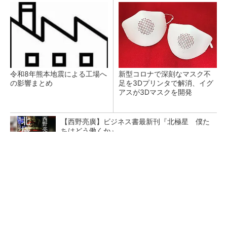
令和8年熊本地震による工場へ
新型コロナで深刻なマスク不
の影響まとめ
足を3Dプリンタで解消、イグ
アスが3Dマスクを開発
【西野亮廣】ビジネス書最新刊『北極星 僕た
ちはどう働くか』
PR(FINCHI on GOETHE)
【レベル14】生成AIを味方に、3D CADを使い
こなそう！
狭小な駐車場に、シャープがポールカメラ式製