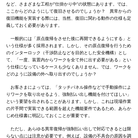
など、さまざまな工程が“仕掛かり中”の状態にあります。では、
ここからどのようにして復旧させるのでしょうか？ 異常からの
復旧機能を実装する際には、当然、復旧に関わる動作の仕様も定
義しておく必要があります。
一般的には「原点復帰をさせた後に再開できるようにする」と
いう仕様が多く採用されます。しかし、その原点復帰を行うため
のインターロック（干渉防止などを目的とした安全機構）とし
て、「一度、装置内からワークを全て外に出す必要がある」とい
う仕様になっているケースも少なくありません。では、ワークを
どのように設備の外へ取り出すのでしょうか？
お客さまによっては、「タッチパネル操作などで手動操作によ
りワークを取り出せるよう、強制払い出し機能を付けてほしい」
という要望を出されることがあります。しかし、これは現場作業
の片手間で実装できる範囲を超えた機能要件であるため、あらか
じめ仕様書に明記しておくことが重要です。
ただし、あらゆる異常復帰が強制払い出しで対応できるとは限
らない点には注意が必要です。例えば、設備の不具合の原因を調