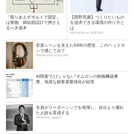
「取りあえずボルトで固定」
【西野亮廣】つくりたいもの
は禁物 締結部設計で押さえ
を追求できる環境の作り方と
るべき基本
は
PR(FINCHI on GOETHE)
音楽シーンを支えた64年の歴史、このヘッドホ
ンで感じてみて
PR(Marshall Group AB)
AI関連“だけじゃない”オムロンの制御機器事
業、地道な顧客基盤強化が結実
全員がリーダーシップを発揮し、自分より優れ
た人財を育成する
PR(dentsu Japan)