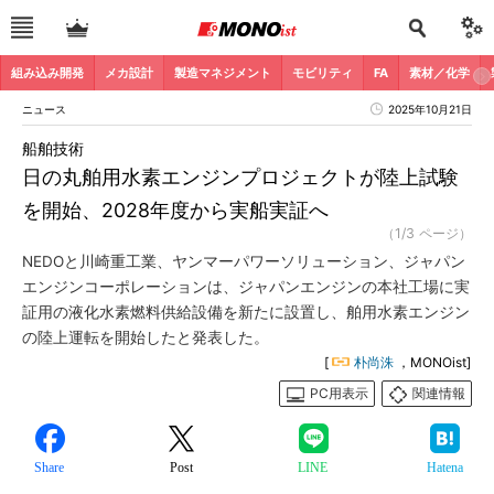
組み込み開発
メカ設計
製造マネジメント
モビリティ
FA
素材／化学
ニュース
2025年10月21日
船舶技術
日の丸舶用水素エンジンプロジェクトが陸上試験
を開始、2028年度から実船実証へ
（1/3 ページ）
NEDOと川崎重工業、ヤンマーパワーソリューション、ジャパン
エンジンコーポレーションは、ジャパンエンジンの本社工場に実
証用の液化水素燃料供給設備を新たに設置し、舶用水素エンジン
の陸上運転を開始したと発表した。
[
朴尚洙
，MONOist]
PC用表示
関連情報
Share
Post
LINE
Hatena