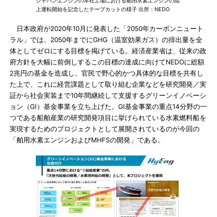
ジャパンエンジンの本社工場における舶用水素エンジンの陸
上運転開始を記念したテープカットの様子 出所：NEDO
日本政府が2020年10月に発表した「2050年カーボンニュート
ラル」では、2050年までにGHG（温室効果ガス）の排出量を全
体としてゼロにする目標を掲げている。経済産業省は、従来の政
府方針を大幅に前倒しするこの目標の達成に向けてNEDOに総額
2兆円の基金を造成し、官民で野心的かつ具体的な目標を共有し
た上で、これに経営課題として取り組む企業などを研究開発／実
証から社会実装まで10年間継続して支援するグリーンイノベーシ
ョン（GI）基金事業を立ち上げた。GI基金事業の重点14分野の一
つである船舶産業の研究開発項目に挙げられている水素燃料船を
実現するためのプロジェクトとして展開されているのが今回の
「舶用水素エンジンおよびMHFSの開発」である。