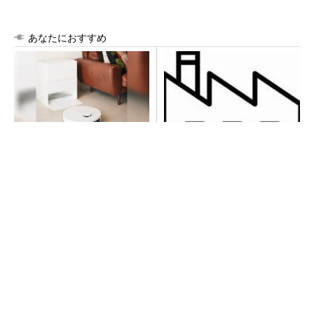
あなたにおすすめ
100℃でモップ洗浄、圧倒的
令和8年熊本地震による工場へ
な吸引力…今注目のロボット
の影響まとめ
掃除機
PR(Dreame)
【西野亮廣】つくりたいものを追求できる環境
の作り方とは
PR(FINCHI on GOETHE)
異例ヒット？ 使い勝手にこだわったオムロン
の“オープンな”IO-Linkマスター