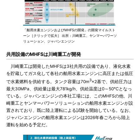
「舶用水素エンジンおよびMHFSの開発」の開発マイルスト
ーン［クリックで拡大］ 出所：川崎重工、ヤンマーパワーソ
リューション、ジャパンエンジン
共用設備のMHFSは川崎重工が開発
川崎重工は開発したMHFSは3社共用の設備であり、液化水素
を貯蔵してガス化して各社の舶用水素エンジンに高圧または低圧
3
で水素燃料を供給する。タンク容量は70m
×2基で、供給圧力は
最大30MPa、供給量は最大781kg/h、供給温度は0～50℃となっ
ている。ジャパンエンジンの本社工場には、このMHFSの他、川
崎重工とヤンマーパワーソリューションの舶用水素エンジンが設
置されており、既に陸上運転による試験を開始している。なお、
ジャパンエンジンの舶用水素エンジンは2026年春ごろから陸上
運転を始める予定だ。