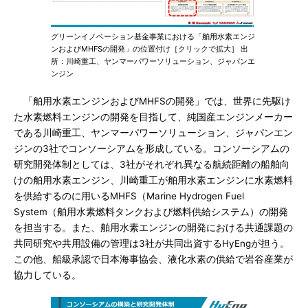
グリーンイノベーション基金事業における「舶用水素エンジ
ンおよびMHFSの開発」の位置付け［クリックで拡大］ 出
所：川崎重工、ヤンマーパワーソリューション、ジャパンエ
ンジン
「舶用水素エンジンおよびMHFSの開発」では、世界に先駆け
た水素燃料エンジンの開発を目指して、純国産エンジンメーカー
である川崎重工、ヤンマーパワーソリューション、ジャパンエン
ジンの3社でコンソーシアムを形成している。コンソーシアムの
研究開発体制としては、3社がそれぞれ異なる航続距離の船舶向
けの舶用水素エンジン、川崎重工が舶用水素エンジンに水素燃料
を供給するのに用いるMHFS（Marine Hydrogen Fuel
System（舶用水素燃料タンクおよび燃料供給システム）の開発
を担当する。また、舶用水素エンジンの開発における共通課題の
共同研究や共用設備の管理は3社が共同出資するHyEngが担う。
この他、船級承認で日本海事協会、液化水素の供給で岩谷産業が
協力している。