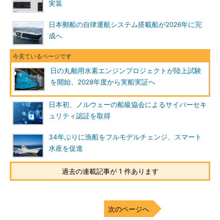
実装
日本郵船の自律運航システム搭載船が2026年に完
成へ
日の丸舶用水素エンジンプロジェクトが陸上試験
を開始、2028年度から実船実証へ
日本初、ノルウェーの船級協会によるサイバーセキ
ュリティ認証を取得
34年ぶりに漁船をフルモデルチェンジ、スマート
水産を促進
過去の連載記事が 1 件あります
次のページへ