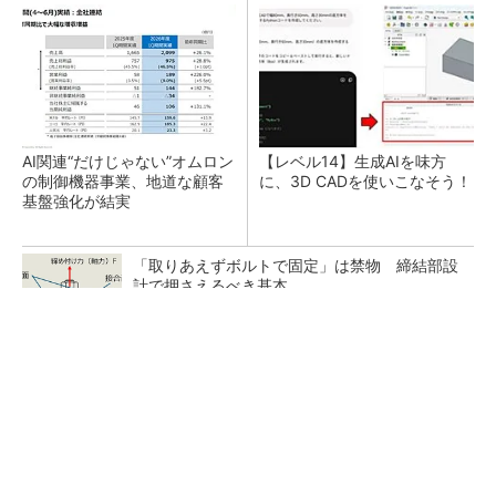
AI関連“だけじゃない”オムロン
【レベル14】生成AIを味方
の制御機器事業、地道な顧客
に、3D CADを使いこなそう！
基盤強化が結実
「取りあえずボルトで固定」は禁物 締結部設
計で押さえるべき基本
狭小な駐車場に、シャープがポールカメラ式製
品発表 市場シェア10％目指す
ルネサスが高崎工場を閉鎖へ、かつてはSiCデ