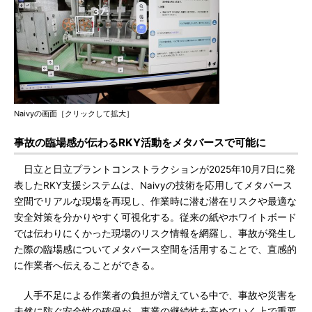
Naivyの画面［クリックして拡大］
事故の臨場感が伝わるRKY活動をメタバースで可能に
日立と日立プラントコンストラクションが2025年10月7日に発
表したRKY支援システムは、Naivyの技術を応用してメタバース
空間でリアルな現場を再現し、作業時に潜む潜在リスクや最適な
安全対策を分かりやすく可視化する。従来の紙やホワイトボード
では伝わりにくかった現場のリスク情報を網羅し、事故が発生し
た際の臨場感についてメタバース空間を活用することで、直感的
に作業者へ伝えることができる。
人手不足による作業者の負担が増えている中で、事故や災害を
未然に防ぐ安全性の確保が、事業の継続性を高めていく上で重要