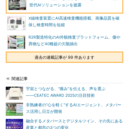
世代AIソリューションを披露
X線検査装置にAI高速検査機能搭載、画像品質を確
保し検査時間を短縮
R2R製造特化のAI外観検査プラットフォーム、傷や
異物など40種超の欠陥抽出
過去の連載記事が 99 件あります
関連記事
宇宙とつながる、“痛み”を伝える、声を選ぶ
――CEATEC AWARD 2025の注目技術
非熟練者の“心を軽く”するAIエージェント、メタバー
ス活用し日立が開発
融合するメタバースとデジタルツイン、その先にある
産業と都市の3つの変化