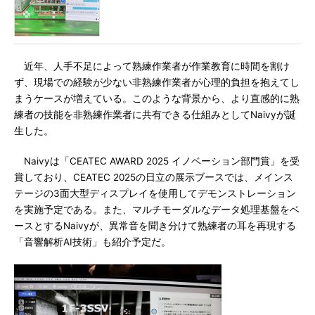
近年、人手不足によって熟練作業者が作業教育に時間を割け
ず、現場での経験が少ない非熟練作業者が心理的負担を抱えてし
まうケースが増えている。このような背景から、より直感的に熟
練者の技能を非熟練作業者に共有できる仕組みとしてNaivyが誕
生した。
Naivyは「CEATEC AWARD 2025 イノベーション部門賞」を受
賞しており、CEATEC 2025の日立の展示ブースでは、メインス
テージの3面大型ディスプレイを使用してデモンストレーション
を実施予定である。また、マルチモーダルなデータ処理基盤をベ
ースとするNaivyが、異常音を聞き分けて熟練者の耳を再現する
「音響解析AI技術」も紹介予定だ。