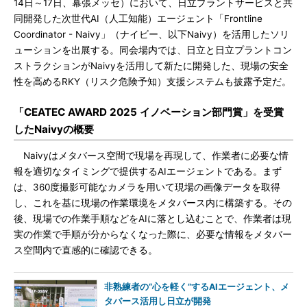
14日～17日、幕張メッセ）において、日立プラントサービスと共
同開発した次世代AI（人工知能）エージェント「Frontline
Coordinator - Naivy」（ナイビー、以下Naivy）を活用したソリ
ューションを出展する。同会場内では、日立と日立プラントコン
ストラクションがNaivyを活用して新たに開発した、現場の安全
性を高めるRKY（リスク危険予知）支援システムも披露予定だ。
「CEATEC AWARD 2025 イノベーション部門賞」を受賞
したNaivyの概要
Naivyはメタバース空間で現場を再現して、作業者に必要な情
報を適切なタイミングで提供するAIエージェントである。まず
は、360度撮影可能なカメラを用いて現場の画像データを取得
し、これを基に現場の作業環境をメタバース内に構築する。その
後、現場での作業手順などをAIに落とし込むことで、作業者は現
実の作業で手順が分からなくなった際に、必要な情報をメタバー
ス空間内で直感的に確認できる。
非熟練者の“心を軽く”するAIエージェント、メ
タバース活用し日立が開発