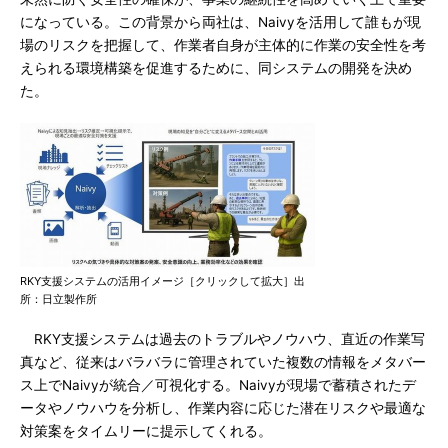
になっている。この背景から両社は、Naivyを活用して誰もが現
場のリスクを把握して、作業者自身が主体的に作業の安全性を考
えられる環境構築を促進するために、同システムの開発を決め
た。
RKY支援システムの活用イメージ［クリックして拡大］出
所：日立製作所
RKY支援システムは過去のトラブルやノウハウ、直近の作業写
真など、従来はバラバラに管理されていた複数の情報をメタバー
ス上でNaivyが統合／可視化する。Naivyが現場で蓄積されたデ
ータやノウハウを分析し、作業内容に応じた潜在リスクや最適な
対策案をタイムリーに提示してくれる。