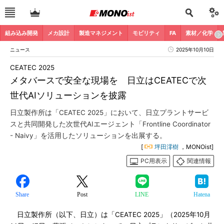
組み込み開発
メカ設計
製造マネジメント
モビリティ
FA
素材／化学
ニュース
2025年10月10日
CEATEC 2025
メタバースで安全な現場を 日立はCEATECで次
世代AIソリューションを披露
日立製作所は「CEATEC 2025」において、日立プラントサービ
スと共同開発した次世代AIエージェント「Frontline Coordinator
- Naivy」を活用したソリューションを出展する。
[
坪田澪樹
，MONOist]
PC用表示
関連情報
Share
Post
LINE
Hatena
日立製作所（以下、日立）は「CEATEC 2025」（2025年10月