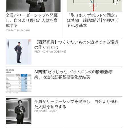
全員がリーダーシップを発揮
「取りあえずボルトで固定」
し、自分より優れた人財を育
は禁物 締結部設計で押さえ
成する
るべき基本
PR(dentsu Japan)
【西野亮廣】つくりたいものを追求できる環境
の作り方とは
PR(FINCHI on GOETHE)
AI関連“だけじゃない”オムロンの制御機器事
業、地道な顧客基盤強化が結実
全員がリーダーシップを発揮し、自分より優れ
た人財を育成する
PR(dentsu Japan)