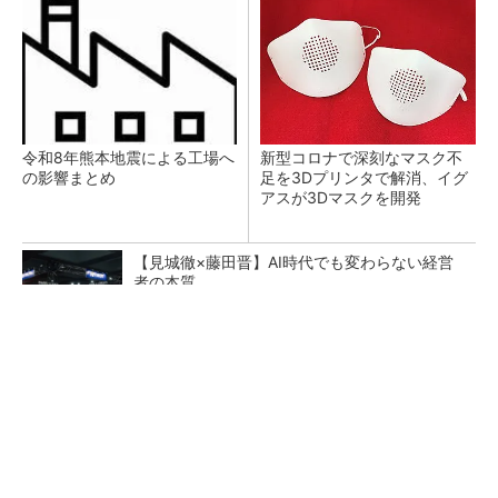
令和8年熊本地震による工場へ
新型コロナで深刻なマスク不
の影響まとめ
足を3Dプリンタで解消、イグ
アスが3Dマスクを開発
【見城徹×藤田晋】AI時代でも変わらない経営
者の本質
PR(FINCHI on GOETHE)
【レベル14】生成AIを味方に、3D CADを使い
こなそう！
狭小な駐車場に、シャープがポールカメラ式製