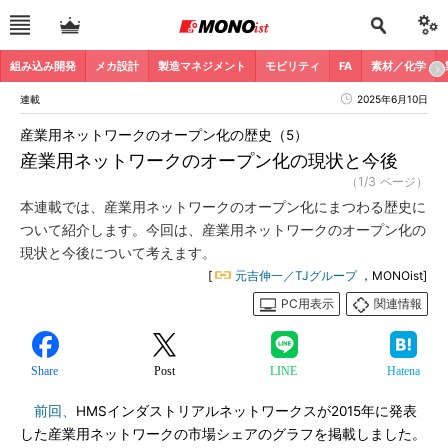
組み込み開発
メカ設計
製造マネジメント
モビリティ
FA
素材／化学
連載
2025年6月10日
産業用ネットワークのオープン化の歴史（5）
産業用ネットワークのオープン化の現状と今後
（1/3 ページ）
本連載では、産業用ネットワークのオープン化にまつわる歴史に
ついて紹介します。今回は、産業用ネットワークのオープン化の
現状と今後について考えます。
[
元吉伸一／TJグループ
，MONOist]
PC用表示
関連情報
Share
Post
LINE
Hatena
前回、
HMSインダストリアルネットワークスが2015年に発表
した産業用ネットワークの市場シェアのグラフを掲載しました。