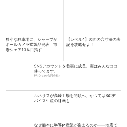
狭小な駐車場に、シャープが
【レベル4】図面の穴寸法の表
ポールカメラ式製品発表 市
記を攻略せよ！
場シェア10％目指す
SNSアカウントを着実に成長。実はみんなココ
使ってます。
PR(Dreaw合同会社)
ルネサスが高崎工場を閉鎖へ、かつてはSiCデ
バイス生産の計画も
なぜ熊本に半導体産業が集まるのか――地震で