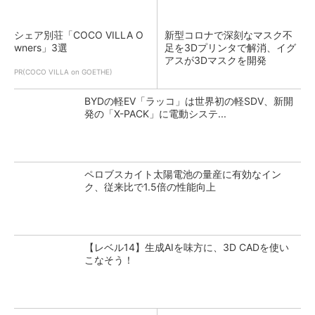
シェア別荘「COCO VILLA O
新型コロナで深刻なマスク不
wners」3選
足を3Dプリンタで解消、イグ
アスが3Dマスクを開発
PR(COCO VILLA on GOETHE)
BYDの軽EV「ラッコ」は世界初の軽SDV、新開
発の「X-PACK」に電動システ...
ペロブスカイト太陽電池の量産に有効なイン
ク、従来比で1.5倍の性能向上
【レベル14】生成AIを味方に、3D CADを使い
こなそう！