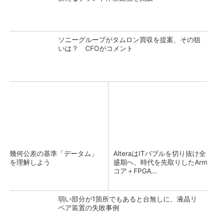
ソニーグループがタムロン買収を提案、その狙
いは？ CFOがコメント
幾何公差の基準「データム」
AlteraはITバブルを切り抜け全
を理解しよう
盛期へ、時代を先取りしたArm
コア＋FPGA...
弱い部分が1箇所でもあると台無しに、液晶リ
ペア装置の失敗事例