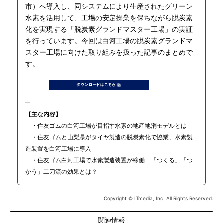
市）へ導入し、同システムにより生産されたグリーン
水素を活用して、工場の安定操業を保ちながら脱炭素
化を実現する「脱炭素グランドマスター工場」の実証
を行っています。今回は白河工場の脱炭素グランドマ
スター工場に向けた取り組みを扱った記事のまとめで
す。
【主な内容】
・住友ゴムの白河工場が目指す水素の地産地消モデルとは
・住友ゴムと山梨県がタイヤ製造の脱炭素化で協業、水素製
造装置を白河工場に導入
・住友ゴム白河工場で水素製造装置が稼働 「つくる」「つ
かう」二刀流の効果とは？
Copyright © ITmedia, Inc. All Rights Reserved.
関連情報