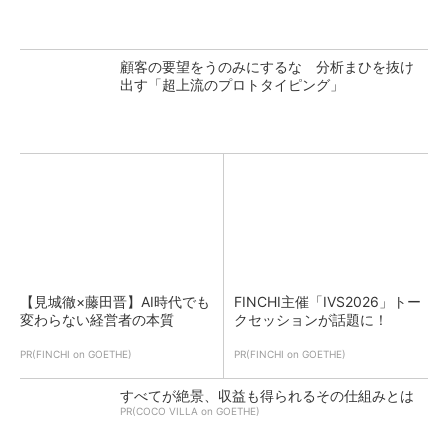
顧客の要望をうのみにするな 分析まひを抜け
出す「超上流のプロトタイピング」
【見城徹×藤田晋】AI時代でも
FINCHI主催「IVS2026」トー
変わらない経営者の本質
クセッションが話題に！
PR(FINCHI on GOETHE)
PR(FINCHI on GOETHE)
すべてが絶景、収益も得られるその仕組みとは
PR(COCO VILLA on GOETHE)