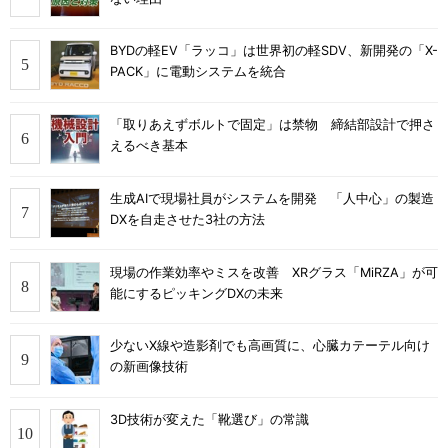
BYDの軽EV「ラッコ」は世界初の軽SDV、新開発の「X-
PACK」に電動システムを統合
「取りあえずボルトで固定」は禁物 締結部設計で押さ
えるべき基本
生成AIで現場社員がシステムを開発 「人中心」の製造
DXを自走させた3社の方法
現場の作業効率やミスを改善 XRグラス「MiRZA」が可
能にするピッキングDXの未来
少ないX線や造影剤でも高画質に、心臓カテーテル向け
の新画像技術
3D技術が変えた「靴選び」の常識