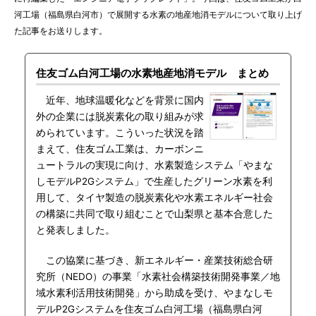
河工場（福島県白河市）で展開する水素の地産地消モデルについて取り上げ
た記事をお送りします。
住友ゴム白河工場の水素地産地消モデル まとめ
近年、地球温暖化などを背景に国内
外の企業には脱炭素化の取り組みが求
められています。こういった状況を踏
まえて、住友ゴム工業は、カーボンニ
ュートラルの実現に向け、水素製造システム「やまな
しモデルP2Gシステム」で生産したグリーン水素を利
用して、タイヤ製造の脱炭素化や水素エネルギー社会
の構築に共同で取り組むことで山梨県と基本合意した
と発表しました。
この協業に基づき、新エネルギー・産業技術総合研
究所（NEDO）の事業「水素社会構築技術開発事業／地
域水素利活用技術開発」から助成を受け、やまなしモ
デルP2Gシステムを住友ゴム白河工場（福島県白河