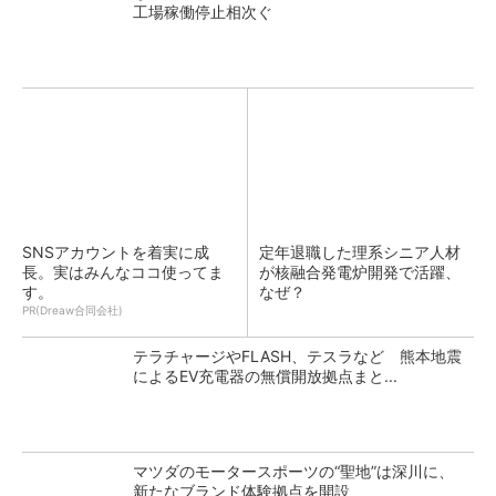
工場稼働停止相次ぐ
SNSアカウントを着実に成
定年退職した理系シニア人材
長。実はみんなココ使ってま
が核融合発電炉開発で活躍、
す。
なぜ？
PR(Dreaw合同会社)
テラチャージやFLASH、テスラなど 熊本地震
によるEV充電器の無償開放拠点まと...
マツダのモータースポーツの“聖地”は深川に、
新たなブランド体験拠点を開設