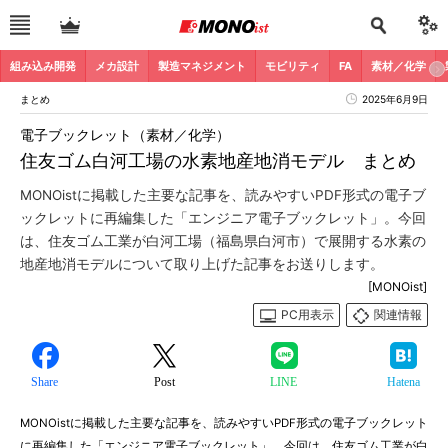
組み込み開発
メカ設計
製造マネジメント
モビリティ
FA
素材／化学
まとめ
2025年6月9日
電子ブックレット（素材／化学）
住友ゴム白河工場の水素地産地消モデル まとめ
MONOistに掲載した主要な記事を、読みやすいPDF形式の電子ブ
ックレットに再編集した「エンジニア電子ブックレット」。今回
は、住友ゴム工業が白河工場（福島県白河市）で展開する水素の
地産地消モデルについて取り上げた記事をお送りします。
[MONOist]
PC用表示
関連情報
Share
Post
LINE
Hatena
MONOistに掲載した主要な記事を、読みやすいPDF形式の電子ブックレット
に再編集した「エンジニア電子ブックレット」。今回は、住友ゴム工業が白