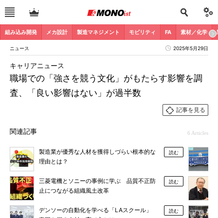
組み込み開発
メカ設計
製造マネジメント
モビリティ
FA
素材／化学
ニュース
2025年5月29日
キャリアニュース
職場での「強さを競う文化」がもたらす影響を調
査、「良い影響はない」が過半数
記事を見る
関連記事
6 Articles
製造業が優秀な人材を獲得しづらい根本的な
読む
理由とは？
三菱電機とソニーの事例に学ぶ 品質不正防
読む
止につながる組織風土改革
デンソーの自動化を学べる「LAスクール」
読む