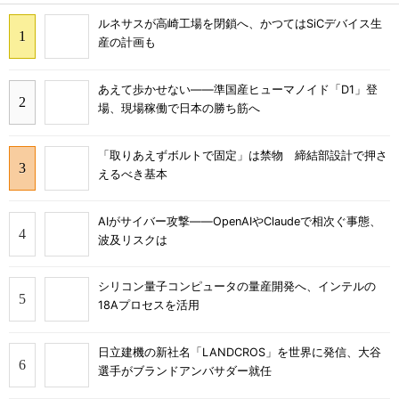
ルネサスが高崎工場を閉鎖へ、かつてはSiCデバイス生
産の計画も
あえて歩かせない――準国産ヒューマノイド「D1」登
場、現場稼働で日本の勝ち筋へ
「取りあえずボルトで固定」は禁物 締結部設計で押さ
えるべき基本
AIがサイバー攻撃――OpenAIやClaudeで相次ぐ事態、
波及リスクは
シリコン量子コンピュータの量産開発へ、インテルの
18Aプロセスを活用
日立建機の新社名「LANDCROS」を世界に発信、大谷
選手がブランドアンバサダー就任