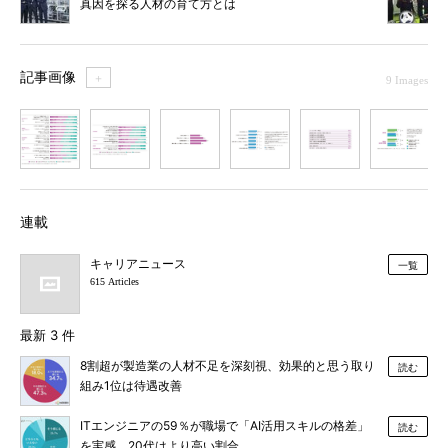
真因を探る人材の育て方とは
記事画像
＋
9 Images
1
2
3
4
5
6
7
連載
キャリアニュース
一覧
615 Articles
最新 3 件
8割超が製造業の人材不足を深刻視、効果的と思う取り
読む
組み1位は待遇改善
ITエンジニアの59％が職場で「AI活用スキルの格差」
読む
を実感、20代はより高い割合