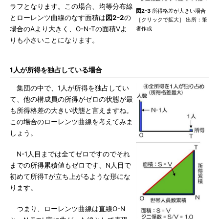
ラフとなります。この場合、均等分布線
図2-3
所得格差が大きい場合
とローレンツ曲線のなす面積は
図2-2
の
［クリックで拡大］ 出所：筆
場合のAより大きく、O-N-Tの面積Vよ
者作成
りも小さいことになります。
1人が所得を独占している場合
集団の中で、1人が所得を独占してい
て、他の構成員の所得がゼロの状態が最
も所得格差の大きい状態と言えますね。
この場合のローレンツ曲線を考えてみま
しょう。
N-1人目までは全てゼロですのでそれ
までの所得累積値もゼロです、N人目で
初めて所得Tが立ち上がるような形にな
ります。
つまり、ローレンツ曲線は直線O-N