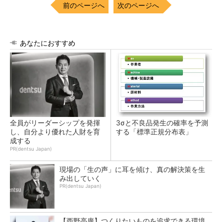
前のページへ
次のページへ
あなたにおすすめ
全員がリーダーシップを発揮
3σと不良品発生の確率を予測
し、自分より優れた人財を育
する「標準正規分布表」
成する
PR(dentsu Japan)
現場の「生の声」に耳を傾け、真の解決策を生
み出していく
PR(dentsu Japan)
【西野亮廣】つくりたいものを追求できる環境