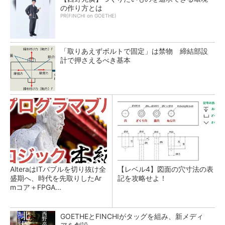
の作り方とは
PR(FINCHI on GOETHE)
「取りあえずボルトで固定」は禁物 締結部設
計で押さえるべき基本
AlteraはITバブルを切り抜け全
【レベル4】図面の穴寸法の表
盛期へ、時代を先取りしたAr
記を攻略せよ！
mコア＋FPGA...
GOETHEとFINCHIがタッグを組み、新メディ