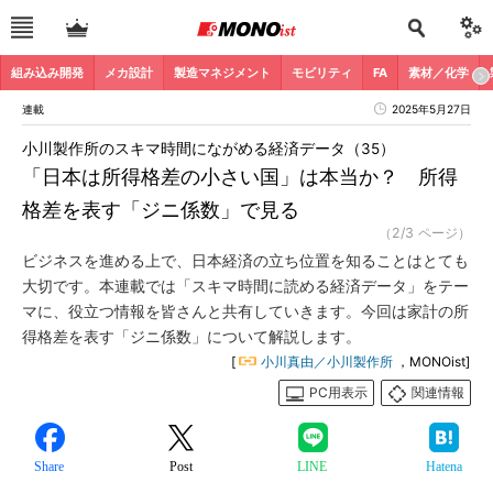
組み込み開発
メカ設計
製造マネジメント
モビリティ
FA
素材／化学
連載
2025年5月27日
小川製作所のスキマ時間にながめる経済データ（35）
「日本は所得格差の小さい国」は本当か？ 所得
格差を表す「ジニ係数」で見る
（2/3 ページ）
ビジネスを進める上で、日本経済の立ち位置を知ることはとても
大切です。本連載では「スキマ時間に読める経済データ」をテー
マに、役立つ情報を皆さんと共有していきます。今回は家計の所
得格差を表す「ジニ係数」について解説します。
[
小川真由／小川製作所
，MONOist]
PC用表示
関連情報
Share
Post
LINE
Hatena