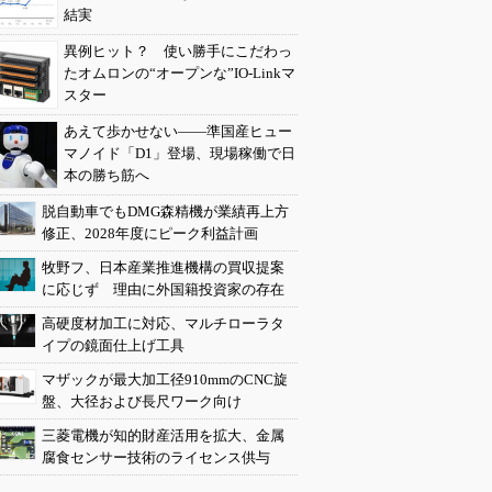
結実
異例ヒット？ 使い勝手にこだわっ
たオムロンの“オープンな”IO-Linkマ
スター
あえて歩かせない――準国産ヒュー
マノイド「D1」登場、現場稼働で日
本の勝ち筋へ
脱自動車でもDMG森精機が業績再上方
修正、2028年度にピーク利益計画
牧野フ、日本産業推進機構の買収提案
に応じず 理由に外国籍投資家の存在
高硬度材加工に対応、マルチローラタ
イプの鏡面仕上げ工具
マザックが最大加工径910mmのCNC旋
盤、大径および長尺ワーク向け
三菱電機が知的財産活用を拡大、金属
腐食センサー技術のライセンス供与