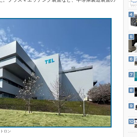
3Dプリンタ
産業オープンネット展
デジタルツインとCAE
S＆OP
インダストリー4.0
イノベーション
製造業ビッグデータ
メイドインジャパン
植物工場
知財マネジメント
海外生産
グローバル設計・開発
制御セキュリティ
新型コロナへの対応
クトロン