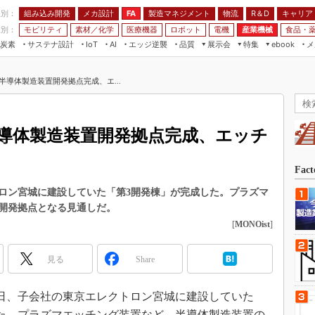
程別：
組み込み開発
メカ設計
製造マネジメント
物流
R＆D
キャリア
FA
業別：
モビリティ
素材／化学
医療機器
ロボット
電機
産業機械
食品・
炭素
サステナ設計
エッジ逆襲
品質
展示会
特集
メ
IoT
AI
ebook
伝承
組み込み開発
CEATEC
読者調査まとめ
編集後記
半導体製造装置開発拠点完成、エ...
JIMTOF
保全
メカ設計
つながるクルマ
組込み/エッジ コンピューティング
ス
 AI
製造マネジメント
5G
展＆IoT/5Gソリューション展
VR／AR
FA
導体製造装置開発拠点完成、エッチ
IIFES
モビリティ
フィールドサービス
国際ロボット展
素材／化学
FPGA
Fac
ジャパンモビリティショー
組み込み画像技術
ロン宮城に建設していた「第3開発棟」が完成した。プラズマ
TECHNO-FRONTIER
開発拠点となる見通しだ。
組み込みモデリング
人テク展
[
MONOist
]
Windows Embedded
スマート工場EXPO
車載ソフト開発
見る
Share
EdgeTech+
ISO26262
日本ものづくりワールド
24日、子会社の東京エレクトロン宮城に建設していた
無償設計ツール
AUTOMOTIVE WORLD
た。プラズマエッチング装置など、半導体製造装置の