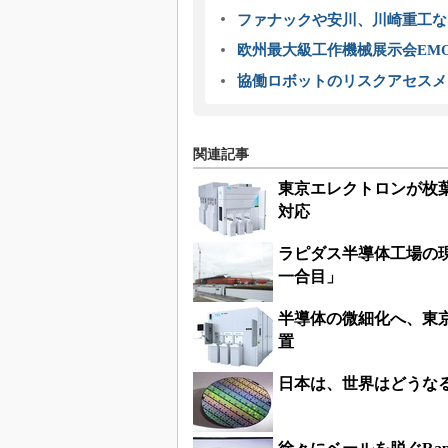
ファナックや安川、川崎重工な
欧州最大級工作機械展示会EMO
協働ロボットのリスクアセスメ
関連記事
東京エレクトロンが枚
対応
ラピダス半導体工場の
一合目」
半導体の微細化へ、東
置
日本は、世界はどうな