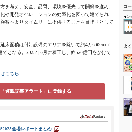
方を考え、安全、品質、環境を優先して開発を進め、
コー
度化や開発オペレーションの効率化を図って建てられ
イン
、顧客へよりタイムリーに提供することを目指すとして
2
床面積は付帯設備のエリアを除いて約4万6000mm
よく
てとなる。2023年6月に着工し、約520億円をかけて
事はこちら
を「連載記事アラート」に登録する
S2025会場レポートまとめ