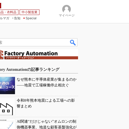
薬品・衣料品
中小製造業
マイページ
ルマガ
告知
Special
tory Automationの記事ランキング
なぜ熊本に半導体産業が集まるのか
――地震で工場稼働停止相次ぐ
令和8年熊本地震による工場への影
響まとめ
AI関連“だけじゃない”オムロンの制
御機器事業、地道な顧客基盤強化が