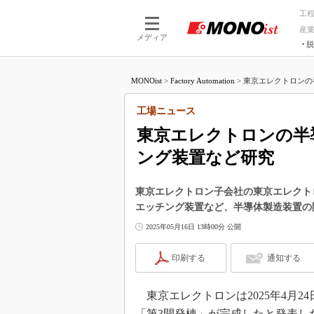
工
産
メディア
脱
つながる技術
AI×技術
MONOist
>
Factory Automation
>
東京エレクトロンの
つながる工場
AI×設備
つながるサービ
Physical
工場ニュース
東京エレクトロンの半
ング装置など研究
東京エレクトロン子会社の東京エレクト
エッチング装置など、半導体製造装置の
2025年05月16日 13時00分 公開
印刷する
通知する
東京エレクトロンは2025年4月
「第3開発棟」が完成したと発表し