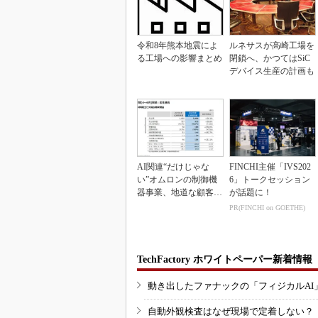
令和8年熊本地震によ
ルネサスが高崎工場を
る工場への影響まとめ
閉鎖へ、かつてはSiC
デバイス生産の計画も
AI関連“だけじゃな
FINCHI主催「IVS202
い”オムロンの制御機
6」トークセッション
器事業、地道な顧客基
が話題に！
盤強化が結実
PR(FINCHI on GOETHE)
TechFactory ホワイトペーパー新着情報
動き出したファナックの「フィジカルAI
自動外観検査はなぜ現場で定着しない？