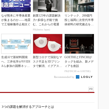
なぜ熊本に半導体産業
創業125年の課題解決
リンテック、200億円
が集まるのか――地震
力×多様な才能で挑
投じ福岡に次世代半導
で工場稼働停止相次ぐ
む、これからの電通
体材料の研究拠点を開
設
PR(dentsu Japan)
生成AIで新材料開発
新型コロナで深刻なマ
GOETHEとFINCHIが
へ、三井化学がNVIDI
スク不足を3Dプリン
タッグを組み、新メデ
Aら参加の国際ネット
タで解消、イグアスが
ィアを創設
ワークに参画
3Dマスクを開発
PR(FINCHI on GOETHE)
Recommended by
PR
」
 3つの課題を解消するアプローチとは