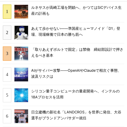
ルネサスが高崎工場を閉鎖へ、かつてはSiCデバイス生
産の計画も
あえて歩かせない――準国産ヒューマノイド「D1」登
場、現場稼働で日本の勝ち筋へ
「取りあえずボルトで固定」は禁物 締結部設計で押さ
えるべき基本
AIがサイバー攻撃――OpenAIやClaudeで相次ぐ事態、
波及リスクは
シリコン量子コンピュータの量産開発へ、インテルの
18Aプロセスを活用
日立建機の新社名「LANDCROS」を世界に発信、大谷
選手がブランドアンバサダー就任