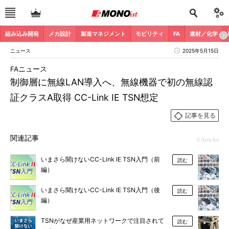
組み込み開発
メカ設計
製造マネジメント
モビリティ
FA
素材／化学
ニュース
2025年5月15日
FAニュース
制御層に無線LAN導入へ、無線機器で初の無線認
証クラスA取得 CC-Link IE TSN想定
記事を見る
関連記事
6 Articles
いまさら聞けないCC-Link IE TSN入門（前
読む
編）
いまさら聞けないCC-Link IE TSN入門（後
読む
編）
TSNがなぜ産業用ネットワークで注目されて
読む