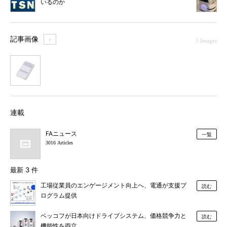
いるのか
記事画像
＋
1 Images
1
連載
FAニュース
一覧
3016 Articles
最新 3 件
工場従業員のエンゲージメント向上へ、電通が支援プ
読む
ログラム提供
ベッコフが日本向けドライブシステム、価格競争力と
読む
機能性を両立