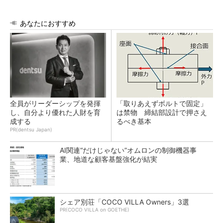
あなたにおすすめ
全員がリーダーシップを発揮
「取りあえずボルトで固定」
し、自分より優れた人財を育
は禁物 締結部設計で押さえ
成する
るべき基本
PR(dentsu Japan)
AI関連“だけじゃない”オムロンの制御機器事
業、地道な顧客基盤強化が結実
シェア別荘「COCO VILLA Owners」3選
PR(COCO VILLA on GOETHE)