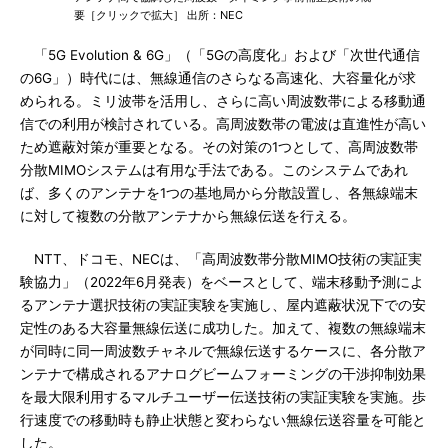
要［クリックで拡大］ 出所：NEC
「5G Evolution & 6G」（「5Gの高度化」および「次世代通信
の6G」）時代には、無線通信のさらなる高速化、大容量化が求
められる。ミリ波帯を活用し、さらに高い周波数帯による移動通
信での利用が検討されている。高周波数帯の電波は直進性が高い
ため遮蔽対策が重要となる。その対策の1つとして、高周波数帯
分散MIMOシステムは有用な手法である。このシステムであれ
ば、多くのアンテナを1つの基地局から分散設置し、各無線端末
に対して複数の分散アンテナから無線伝送を行える。
NTT、ドコモ、NECは、「高周波数帯分散MIMO技術の実証実
験協力」（2022年6月発表）をベースとして、端末移動予測によ
るアンテナ選択技術の実証実験を実施し、屋内遮蔽状況下での安
定性のある大容量無線伝送に成功した。加えて、複数の無線端末
が同時に同一周波数チャネルで無線伝送するケースに、各分散ア
ンテナで構成されるアナログビームフォーミングの干渉抑制効果
を最大限利用するマルチユーザー伝送技術の実証実験を実施。歩
行速度での移動時も静止状態と変わらない無線伝送容量を可能と
した。