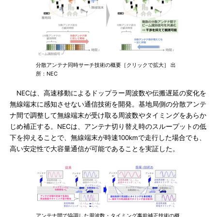
分散アンテナ同時サーチ技術の概要［クリックで拡大］ 出
所：NEC
NECは、高速移動によるドップラー周波数や伝搬遅延の変化を
無線端末に感知させない通信技術を開発。基地局側の分散アンテ
ナ間で調整して無線端末が受け取る周波数やタイミングをあらか
じめ補正する。NECは、アンテナ切り替え時のスループットの低
下を抑えることで、無線端末が時速100kmで走行した場合でも、
高い安定性で大容量通信が可能であることを実証した。
アンテナ間で協調した周波数・タイミング事前補正技術の概