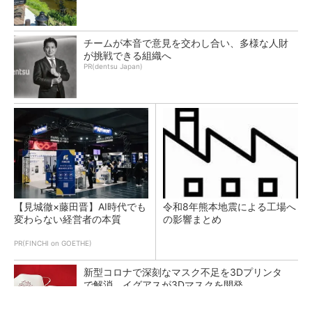
チームが本音で意見を交わし合い、多様な人財
が挑戦できる組織へ
PR(dentsu Japan)
【見城徹×藤田晋】AI時代でも
令和8年熊本地震による工場へ
変わらない経営者の本質
の影響まとめ
PR(FINCHI on GOETHE)
新型コロナで深刻なマスク不足を3Dプリンタ
で解消、イグアスが3Dマスクを開発