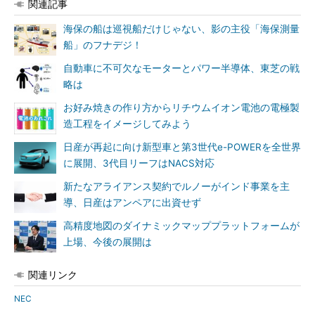
関連記事
海保の船は巡視船だけじゃない、影の主役「海保測量
船」のフナデジ！
自動車に不可欠なモーターとパワー半導体、東芝の戦
略は
お好み焼きの作り方からリチウムイオン電池の電極製
造工程をイメージしてみよう
日産が再起に向け新型車と第3世代e-POWERを全世界
に展開、3代目リーフはNACS対応
新たなアライアンス契約でルノーがインド事業を主
導、日産はアンペアに出資せず
高精度地図のダイナミックマッププラットフォームが
上場、今後の展開は
関連リンク
NEC