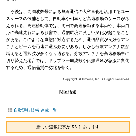
今後は、高周波数帯による無線通信の大容量化を活用するユー
スケースの候補として、自動車や列車など高速移動のケースが考
えられる。高速移動体では、周囲で高速移動する車両や、車両自
身の高速走行による影響で、通信環境に激しい変化が起こること
がある。このような事態に対応するため、通信品質が良好なアン
テナとビームを迅速に選ぶ必要がある。しかし分散アンテナ数が
増えると選択肢が多くなり過ぎる。分散アンテナを高速移動中に
切り替えた場合では、ドップラー周波数や伝搬遅延が急激に変化
するため、通信品質の劣化を招く。
Copyright © ITmedia, Inc. All Rights Reserved.
関連情報
自動運転技術 連載一覧
新しい連載記事が 56 件あります