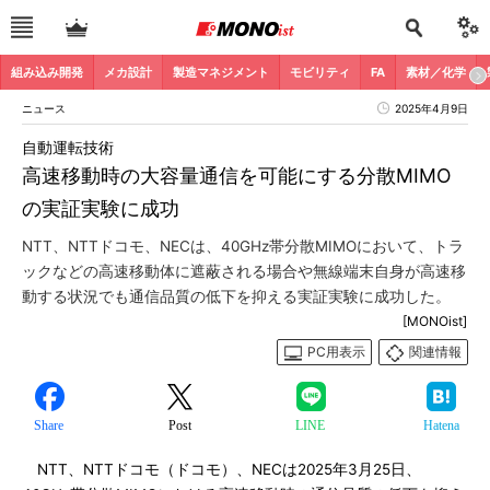
組み込み開発
メカ設計
製造マネジメント
モビリティ
FA
素材／化学
ニュース
2025年4月9日
自動運転技術
高速移動時の大容量通信を可能にする分散MIMO
の実証実験に成功
NTT、NTTドコモ、NECは、40GHz帯分散MIMOにおいて、トラ
ックなどの高速移動体に遮蔽される場合や無線端末自身が高速移
動する状況でも通信品質の低下を抑える実証実験に成功した。
[MONOist]
PC用表示
関連情報
Share
Post
LINE
Hatena
NTT、NTTドコモ（ドコモ）、NECは2025年3月25日、