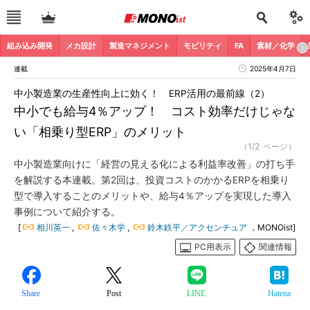
組み込み開発
メカ設計
製造マネジメント
モビリティ
FA
素材／化学
連載
2025年4月7日
中小製造業の生産性向上に効く！ ERP活用の最前線（2）
中小でも給与4％アップ！ コスト効率だけじゃな
い「相乗り型ERP」のメリット
（1/2 ページ）
中小製造業向けに「経営の見える化による利益率改善」の打ち手
を解説する本連載。第2回は、投資コストのかかるERPを相乗り
型で導入することのメリットや、給与4％アップを実現した導入
事例について紹介する。
[
相川英一
,
佐々木学
,
鈴木鉄平／アクセンチュア
，MONOist]
PC用表示
関連情報
Share
Post
LINE
Hatena