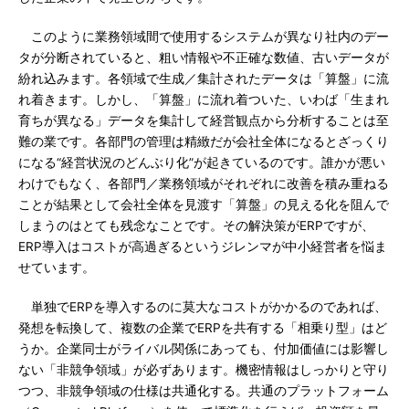
このように業務領域間で使用するシステムが異なり社内のデー
タが分断されていると、粗い情報や不正確な数値、古いデータが
紛れ込みます。各領域で生成／集計されたデータは「算盤」に流
れ着きます。しかし、「算盤」に流れ着ついた、いわば「生まれ
育ちが異なる」データを集計して経営観点から分析することは至
難の業です。各部門の管理は精緻だが会社全体になるとざっくり
になる“経営状況のどんぶり化”が起きているのです。誰かが悪い
わけでもなく、各部門／業務領域がそれぞれに改善を積み重ねる
ことが結果として会社全体を見渡す「算盤」の見える化を阻んで
しまうのはとても残念なことです。その解決策がERPですが、
ERP導入はコストが高過ぎるというジレンマが中小経営者を悩ま
せています。
単独でERPを導入するのに莫大なコストがかかるのであれば、
発想を転換して、複数の企業でERPを共有する「相乗り型」はど
うか。企業同士がライバル関係にあっても、付加価値には影響し
ない「非競争領域」が必ずあります。機密情報はしっかりと守り
つつ、非競争領域の仕様は共通化する。共通のプラットフォーム