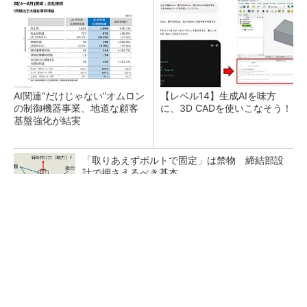
AI関連“だけじゃない”オムロン
【レベル14】生成AIを味方
の制御機器事業、地道な顧客
に、3D CADを使いこなそう！
基盤強化が結実
「取りあえずボルトで固定」は禁物 締結部設
計で押さえるべき基本
狭小な駐車場に、シャープがポールカメラ式製
品発表 市場シェア10％目指す
ルネサスが高崎工場を閉鎖へ、かつてはSiCデ