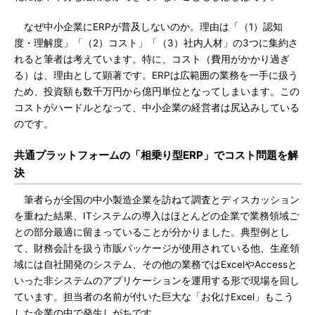
なぜ中小企業にERPが普及しないのか。理由は「（1）認知
度・理解度」「（2）コスト」「（3）社内人材」の3つに集約さ
れると筆者は考えています。特に、コスト（費用がかかり過ぎ
る）は、理由として顕著です。ERPは広範囲の業務を一手に扱う
ため、投資額も数千万円から億円単位となってしまいます。この
コストがハードルとなって、中小企業の経営者は尻込みしている
のです。
共通プラットフォームの「相乗り型ERP」でコスト問題を解
決
筆者らが全国の中小製造企業を訪ねて調査とディスカッション
を重ねた結果、ITシステムの導入はほとんどの企業で業務領域ご
との部分最適に留まっていることが分かりました。典型例とし
て、財務会計を扱う市販パッケージが使用されている他、生産領
域には自社開発のシステム、その他の業務ではExcelやAccessと
いった非システムのアプリケーションを運用する形で現場を回し
ています。担当者の名前が付いた巨大な「お化けExcel」もこう
した企業の中で発生しがちです。