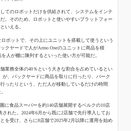
してのロボットだけを供給されて、システムをインテ
かだ。そのため、ロボットと使いやすいプラットフォー
準といえる。
型なロボットで、その上にユニットを搭載して使うという
クヤードで人がArmo Oneのユニットに商品を積
た商品を人が棚に陳列するといった使い方が可能だ。
舗業務全体の40％という大きな割合を占めているとい
％）が、バックヤードに商品を取りに行ったり、バーク
て行ったりという、ただ人が移動しているだけの時間
た。
東圏に食品スーパーを約140店舗展開するベルクの10店
表された。2024年6月から既に2店舗で先行導入してお
を受け、さらに8店舗で2025年2月以降に運用を始め