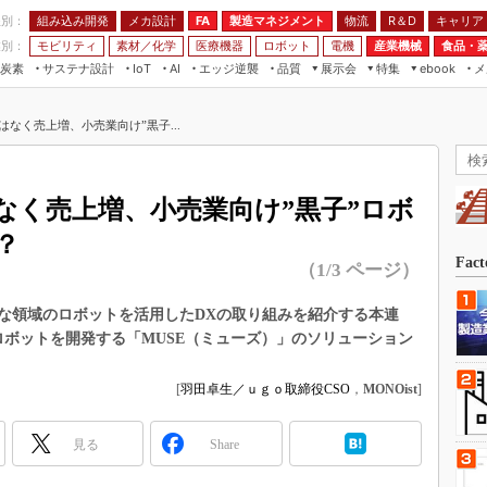
程別：
組み込み開発
メカ設計
製造マネジメント
物流
R＆D
キャリア
FA
業別：
モビリティ
素材／化学
医療機器
ロボット
電機
産業機械
食品・
炭素
サステナ設計
エッジ逆襲
品質
展示会
特集
メ
IoT
AI
ebook
伝承
組み込み開発
CEATEC
読者調査まとめ
編集後記
なく売上増、小売業向け”黒子...
JIMTOF
保全
メカ設計
つながるクルマ
組込み/エッジ コンピューティング
ス
 AI
製造マネジメント
5G
展＆IoT/5Gソリューション展
VR／AR
FA
なく売上増、小売業向け”黒子”ロボ
IIFES
モビリティ
フィールドサービス
？
国際ロボット展
素材／化学
FPGA
Fac
（1/3 ページ）
ジャパンモビリティショー
組み込み画像技術
TECHNO-FRONTIER
まな領域のロボットを活用したDXの取り組みを紹介する本連
組み込みモデリング
ロボットを開発する「MUSE（ミューズ）」のソリューション
人テク展
Windows Embedded
スマート工場EXPO
[
羽田卓生／ｕｇｏ取締役CSO
，
MONOist
]
車載ソフト開発
EdgeTech+
ISO26262
日本ものづくりワールド
見る
Share
無償設計ツール
AUTOMOTIVE WORLD