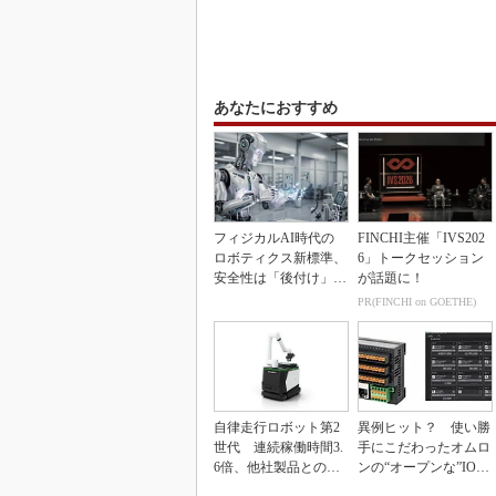
あなたにおすすめ
フィジカルAI時代の
FINCHI主催「IVS202
ロボティクス新標準、
6」トークセッション
安全性は「後付け」で
が話題に！
なく「設計の核心」
PR(FINCHI on GOETHE)
自律走行ロボット第2
異例ヒット？ 使い勝
世代 連続稼働時間3.
手にこだわったオムロ
6倍、他社製品との連
ンの“オープンな”IO-L
携も可能
inkマスター