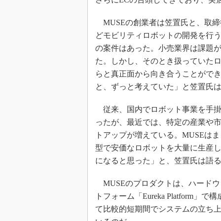
MUSEの創業者は笠置氏と、取締
どモビリティロボットの開発を行
の案件はあった。小売業界は課題
た。しかし、そのとき扱っていた
らと真正面から向き合うことがで
と、ずっと考えていた」と笠置氏
従来、国内でロボット事業を手掛
ったが、最近では、特定の産業や
トアップが増えている。MUSEは
型で安価なロボットを大量に生産
になると思った」と、笠置氏は語
MUSEのプロダクトは、ハードウェ
トフォーム「Eureka Platfo
て比較的短期間でシステムの立ち