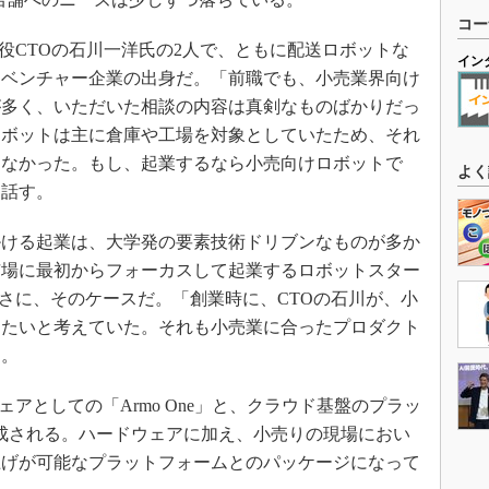
コー
役CTOの石川一洋氏の2人で、ともに配送ロボットな
イン
うベンチャー企業の出身だ。「前職でも、小売業界向け
が多く、いただいた相談の内容は真剣なものばかりだっ
ロボットは主に倉庫や工場を対象としていたため、それ
きなかった。もし、起業するなら小売向けロボットで
よく
は話す。
ける起業は、大学発の要素技術ドリブンなものが多か
市場に最初からフォーカスして起業するロボットスター
まさに、そのケースだ。「創業時に、CTOの石川が、小
したいと考えていた。それも小売業に合ったプロダクト
る。
アとしての「Armo One」と、クラウド基盤のプラッ
rm」で構成される。ハードウェアに加え、小売りの現場におい
上げが可能なプラットフォームとのパッケージになって