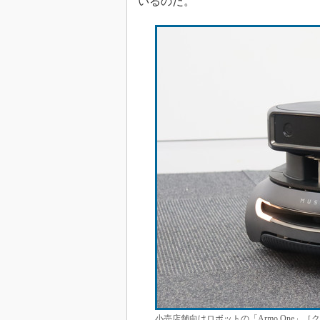
いるのだ。
小売店舗向けロボットの「Armo One」［