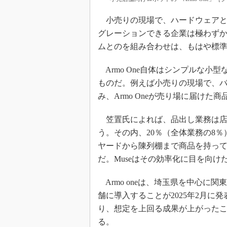
小売りの現場で、ハードウェアと
グレーションできる企業は極わず
ムとのを組み合わせは、もはや標
Armo One自体はシンプルな小
ものだ。例えば小売りの現場で、バッ
み、Armo Oneが売り場に届け
笠置氏によれば、品出し業務は店
う。その内、20％（全体業務の8
ヤードから陳列棚まで商品を持っ
だ。Museはその効率化に目を向け
Armo oneは、埼玉県を中心に関
舗に導入することが2025年2月に発
り、想定を上回る成果が上がったこと
る。