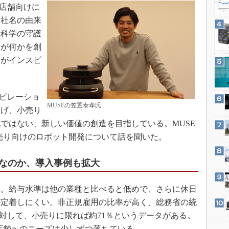
3Dプリンタ
り店舗向けに
産業オープンネット展
デジタルツインとCAE
。社名の由来
や科学の守護
S＆OP
々が何かを創
インダストリー4.0
神がインスピ
イノベーション
。
製造業ビッグデータ
ピレーショ
メイドインジャパン
MUSEの笠置泰孝氏
掲げ、小売り
植物工場
ではない、新しい価値の創造を目指している。MUSE
知財マネジメント
小売り向けのロボット開発について話を聞いた。
海外生産
なのか、導入事例も拡大
グローバル設計・開発
制御セキュリティ
。給与水準は他の業種と比べると低めで、さらに休日
新型コロナへの対応
が定着しにくい。非正規雇用の比率が高く、総務省の統
に対して、小売りに限れば約71％というデータがある。
店舗へのニーズは少しずつ落ちている。