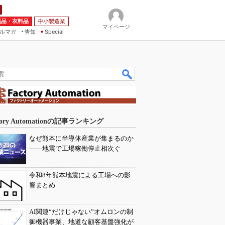
薬品・衣料品
中小製造業
マイページ
ルマガ
告知
Special
tory Automationの記事ランキング
なぜ熊本に半導体産業が集まるのか
――地震で工場稼働停止相次ぐ
令和8年熊本地震による工場への影
響まとめ
AI関連“だけじゃない”オムロンの制
御機器事業、地道な顧客基盤強化が