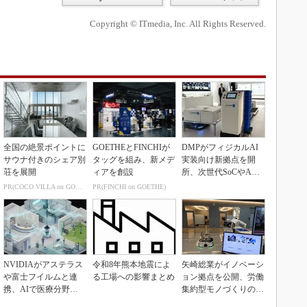
Copyright © ITmedia, Inc. All Rights Reserved.
全国の絶景ポイントに
GOETHEとFINCHIが
DMPがフィジカルAI
サウナ付きのシェア別
タッグを組み、新メデ
実装向け新拠点を開
荘を展開
ィアを創設
所、次世代SoCやAM
Rデモを披露
PR(COCO VILLA on GOETHE)
PR(FINCHI on GOETHE)
NVIDIAがアステラス
令和8年熊本地震によ
矢崎総業がイノベーシ
や富士フイルムと連
る工場への影響まとめ
ョン拠点を公開、労働
携、AIで医療分野支
集約型モノづくりのス
援へ
マート化に向け