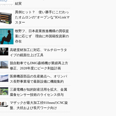
結実
異例ヒット？ 使い勝手にこだわっ
たオムロンの“オープンな”IO-Linkマ
スター
牧野フ、日本産業推進機構の買収提
案に応じず 理由に外国籍投資家の
存在
高硬度材加工に対応、マルチローラタ
イプの鏡面仕上げ工具
脱自動車でもDMG森精機が業績再上方
修正、2028年度にピーク利益計画
医療機器部品の生産拠点へ、オリンパ
ス長野事業場で最新設備に機能集約
三菱電機が知的財産活用を拡大、金属
腐食センサー技術のライセンス供与
マザックが最大加工径910mmのCNC旋
盤、大径および長尺ワーク向け