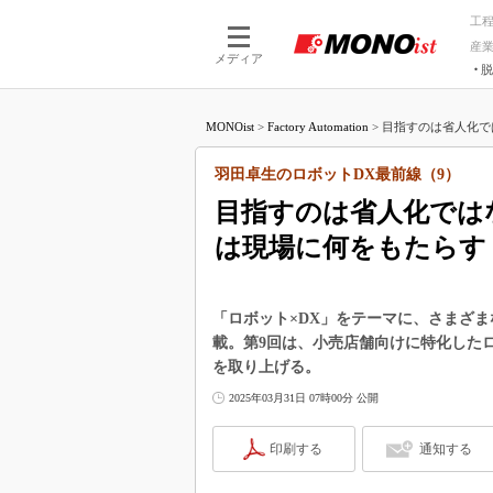
工
産
メディア
脱
つながる技術
AI×技術
MONOist
>
Factory Automation
>
目指すのは省人化では
つながる工場
AI×設備
つながるサービ
Physical
羽田卓生のロボットDX最前線（9）
目指すのは省人化では
は現場に何をもたらす
「ロボット×DX」をテーマに、さまざ
載。第9回は、小売店舗向けに特化した
を取り上げる。
2025年03月31日 07時00分 公開
印刷する
通知する