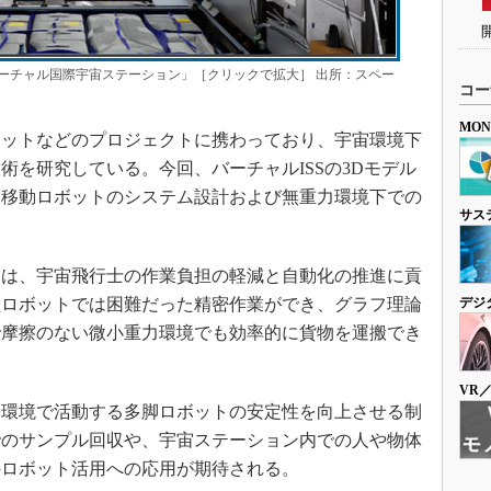
ーチャル国際宇宙ステーション」［クリックで拡大］ 出所：スペー
コー
MO
ットなどのプロジェクトに携わっており、宇宙環境下
術を研究している。今回、バーチャルISSの3Dモデル
内移動ロボットのシステム設計および無重力環境下での
サス
。
は、宇宙飛行士の作業負担の軽減と自動化の推進に貢
型ロボットでは困難だった精密作業ができ、グラフ理論
デジ
で摩擦のない微小重力環境でも効率的に貨物を運搬でき
VR
環境で活動する多脚ロボットの安定性を向上させる制
でのサンプル回収や、宇宙ステーション内での人や物体
のロボット活用への応用が期待される。