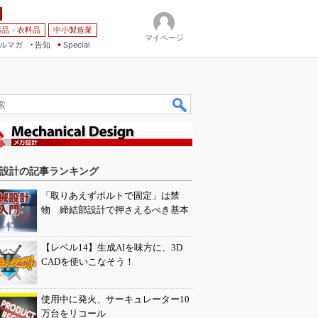
薬品・衣料品
中小製造業
マイページ
ルマガ
告知
Special
設計の記事ランキング
「取りあえずボルトで固定」は禁
物 締結部設計で押さえるべき基本
【レベル14】生成AIを味方に、3D
CADを使いこなそう！
使用中に発火、サーキュレーター10
万台をリコール