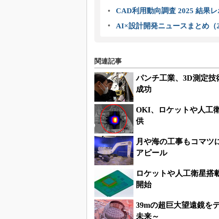
CAD利用動向調査 2025 結果
AI×設計開発ニュースまとめ（2
関連記事
パンチ工業、3D測定
成功
OKI、ロケットや人
供
月や海の工事もコマツ
アピール
ロケットや人工衛星搭
開始
39mの超巨大望遠鏡を
未来～