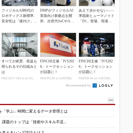
フィジカルAI時代の
DMPがフィジカルAI
あえて歩かせない――
ロボティクス新標準、
実装向け新拠点を開
準国産ヒューマノイド
安全性は「後付け」で
所、次世代SoCやAM
「D1」登場、現場稼
なく「設計の核心」
Rデモを披露
働で日本の勝ち筋へ
すべてが絶景、収益も
FINCHI主催「IVS202
FINCHI主催「IVS202
得られるその仕組みと
6」トークセッション
6」トークセッション
は
が話題に！
が話題に！
PR(COCO VILLA on GOETHE)
PR(FINCHI on GOETHE)
PR(FINCHI on GOETHE)
Recommended by
PR
を「学ぶ」時間に変えるデータ管理とは
用 課題のトップは「技術やスキル不足」
を支えるレンズ設計とは？