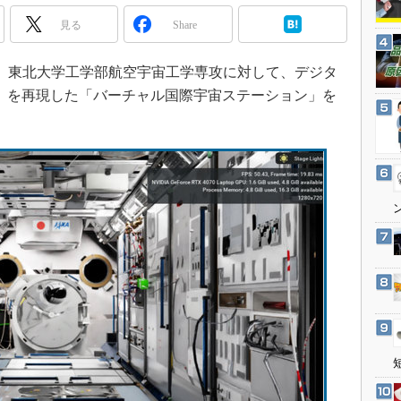
3Dプリンタ
産業オープンネット展
見る
Share
デジタルツインとCAE
S＆OP
8日、東北大学工学部航空宇宙工学専攻に対して、デジタ
インダストリー4.0
S）を再現した「バーチャル国際宇宙ステーション」を
イノベーション
製造業ビッグデータ
メイドインジャパン
植物工場
知財マネジメント
海外生産
グローバル設計・開発
制御セキュリティ
新型コロナへの対応