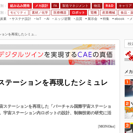
程別：
組み込み開発
メカ設計
製造マネジメント
物流
R＆D
キャリア
FA
業別：
モビリティ
素材／化学
医療機器
ロボット
電機
産業機械
食品・
炭素
サステナ設計
エッジ逆襲
品質
展示会
特集
メ
IoT
AI
ebook
伝承
組み込み開発
CEATEC
読者調査まとめ
編集後記
ョンを再現したシミュ...
JIMTOF
保全
メカ設計
つながるクルマ
組込み/エッジ コンピューティング
ス
 AI
製造マネジメント
5G
展＆IoT/5Gソリューション展
VR／AR
FA
IIFES
モビリティ
フィールドサービス
国際ロボット展
素材／化学
FPGA
メカ
ジャパンモビリティショー
組み込み画像技術
ステーションを再現したシミュレ
TECHNO-FRONTIER
組み込みモデリング
人テク展
Windows Embedded
スマート工場EXPO
宙ステーションを再現した「バーチャル国際宇宙ステーショ
車載ソフト開発
EdgeTech+
。宇宙ステーション内ロボットの設計、制御技術の研究に活
ISO26262
日本ものづくりワールド
無償設計ツール
[
MONOist
]
AUTOMOTIVE WORLD