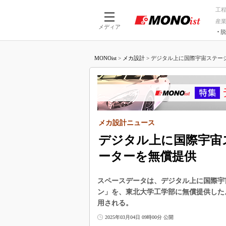
工
産
メディア
脱
つながる技術
AI×技術
MONOist
>
メカ設計
>
デジタル上に国際宇宙ステーシ
つながる工場
AI×設備
つながるサービ
Physical
メカ設計ニュース
デジタル上に国際宇宙
ーターを無償提供
スペースデータは、デジタル上に国際宇
ン」を、東北大学工学部に無償提供した
用される。
2025年03月04日 09時00分 公開