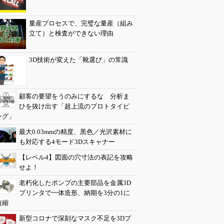
量産プロセスで、完璧な量産（組み
立て）と検査ができない理由
3D技術が変えた「靴選び」の常識
顧客の要望をうのみにするな 分析ま
ひを抜け出す「超上流のプロトタイピ
ング」
最大0.03mmの精度、黒色／光沢素材に
も対応する4モード3Dスキャナー
【レベル4】図面の穴寸法の表記を攻略
せよ！
老朽化したポンプの主要部品を金属3D
プリンタで一体造形、納期を3分の1に
短縮
新型コロナで深刻なマスク不足を3Dプ