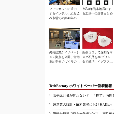
フィジカルAIに注力
令和8年熊本地震によ
するインテル、組み込
る工場への影響まとめ
み市場での約40年の実
績を生かせるか
矢崎総業がイノベーシ
新型コロナで深刻なマ
ョン拠点を公開、労働
スク不足を3Dプリン
集約型モノづくりのス
タで解消、イグアスが
マート化に向け
3Dマスクを開発
TechFactory ホワイトペーパー新着情報
若手設計者が育たない？ 「探す」時間
製造業の設計・解析業務におけるAI活
過酷な環境で使う光学デバイス、高性能