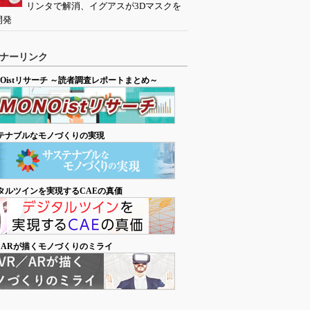
リンタで解消、イグアスが3Dマスクを
開発
ナーリンク
NOistリサーチ ～読者調査レポートまとめ～
テナブルなモノづくりの実現
タルツインを実現するCAEの真価
／ARが描くモノづくりのミライ