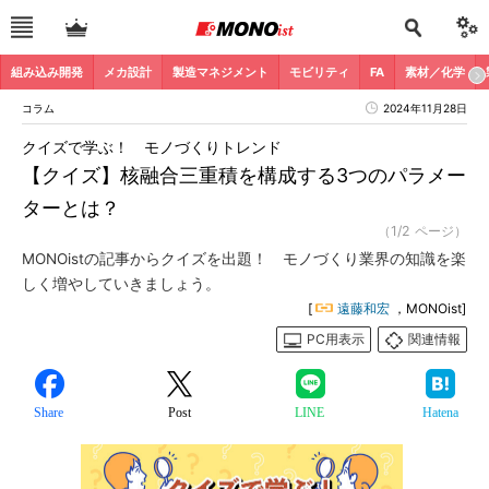
組み込み開発
メカ設計
製造マネジメント
モビリティ
FA
素材／化学
コラム
2024年11月28日
クイズで学ぶ！ モノづくりトレンド
【クイズ】核融合三重積を構成する3つのパラメー
ターとは？
（1/2 ページ）
MONOistの記事からクイズを出題！ モノづくり業界の知識を楽
しく増やしていきましょう。
[
遠藤和宏
，MONOist]
PC用表示
関連情報
Share
Post
LINE
Hatena