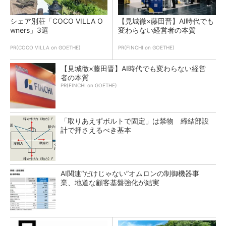
シェア別荘「COCO VILLA O
【見城徹×藤田晋】AI時代でも
wners」3選
変わらない経営者の本質
PR(COCO VILLA on GOETHE)
PR(FINCHI on GOETHE)
【見城徹×藤田晋】AI時代でも変わらない経営
者の本質
PR(FINCHI on GOETHE)
「取りあえずボルトで固定」は禁物 締結部設
計で押さえるべき基本
AI関連“だけじゃない”オムロンの制御機器事
業、地道な顧客基盤強化が結実