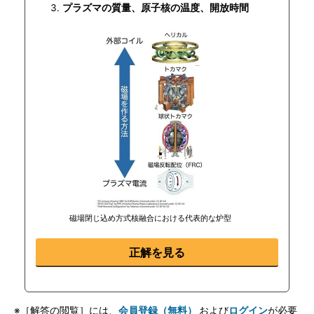
プラズマの質量、原子核の温度、開放時間
磁場閉じ込め方式核融合における代表的な炉型
正解を見る
※［解答の閲覧］には、
会員登録（無料）
および
ログイン
が必要