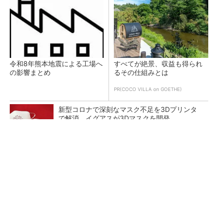
令和8年熊本地震による工場へ
すべてが絶景、収益も得られ
の影響まとめ
るその仕組みとは
PR(COCO VILLA on GOETHE)
新型コロナで深刻なマスク不足を3Dプリンタ
で解消、イグアスが3Dマスクを開発
【レベル14】生成AIを味方に、3D CADを使い
こなそう！
狭小な駐車場に、シャープがポールカメラ式製