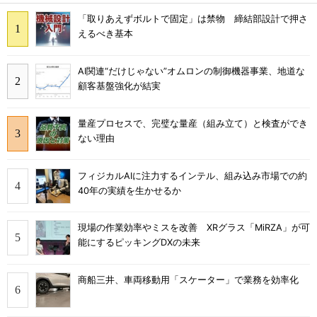
「取りあえずボルトで固定」は禁物 締結部設計で押さ
えるべき基本
AI関連“だけじゃない”オムロンの制御機器事業、地道な
顧客基盤強化が結実
量産プロセスで、完璧な量産（組み立て）と検査ができ
ない理由
フィジカルAIに注力するインテル、組み込み市場での約
40年の実績を生かせるか
現場の作業効率やミスを改善 XRグラス「MiRZA」が可
能にするピッキングDXの未来
商船三井、車両移動用「スケーター」で業務を効率化