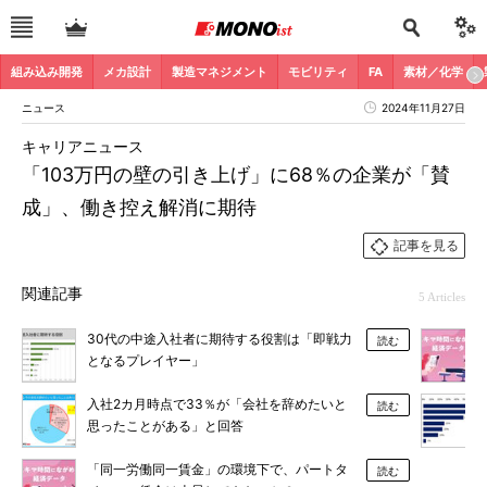
組み込み開発
メカ設計
製造マネジメント
モビリティ
FA
素材／化学
ニュース
2024年11月27日
キャリアニュース
「103万円の壁の引き上げ」に68％の企業が「賛
成」、働き控え解消に期待
記事を見る
関連記事
5 Articles
30代の中途入社者に期待する役割は「即戦力
読む
となるプレイヤー」
入社2カ月時点で33％が「会社を辞めたいと
読む
思ったことがある」と回答
「同一労働同一賃金」の環境下で、パートタ
読む