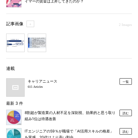
イマーの賃金は上昇してきたのか？
記事画像
＋
2 Images
1
2
連載
キャリアニュース
一覧
615 Articles
最新 3 件
8割超が製造業の人材不足を深刻視、効果的と思う取り
読む
組み1位は待遇改善
ITエンジニアの59％が職場で「AI活用スキルの格差」
読む
を実感、20代はより高い割合