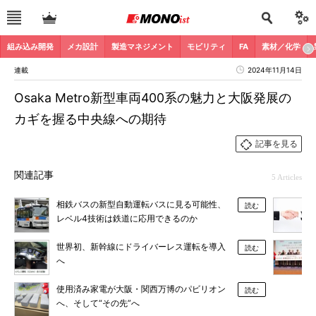
組み込み開発
メカ設計
製造マネジメント
モビリティ
FA
素材／化学
連載
2024年11月14日
Osaka Metro新型車両400系の魅力と大阪発展の
カギを握る中央線への期待
記事を見る
関連記事
5 Articles
相鉄バスの新型自動運転バスに見る可能性、
読む
レベル4技術は鉄道に応用できるのか
世界初、新幹線にドライバーレス運転を導入
読む
へ
使用済み家電が大阪・関西万博のパビリオン
読む
へ、そして“その先”へ