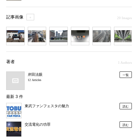
記事画像
＋
20 Images
1
2
3
4
5
6
7
著者
1 Authors
岸田法眼
一覧
12 Articles
最新 3 件
東武ファンフェスタの魅力
読む
交流電化の功罪
読む