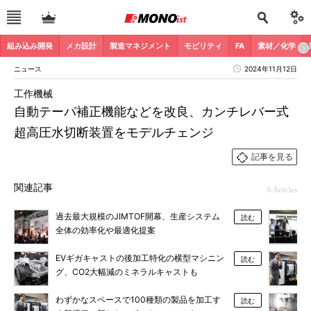
組み込み開発
メカ設計
製造マネジメント
モビリティ
FA
素材／化学
ニュース
2024年11月12日
工作機械
自動テーパ補正機能などを改良、カンチレバー式
超高圧水切断装置をモデルチェンジ
記事を見る
関連記事
6 Articles
過去最大規模のJIMTOF開幕、生産システム
読む
全体の効率化や最適化提案
EVギガキャストの後加工特化の横型マシニン
読む
グ、CO2大幅減のミネラルキャストも
わずかなスペースで100種類の製品を加工す
読む