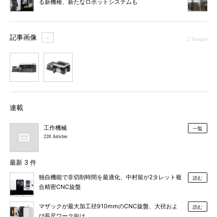
る新機種、新たなロボットシステムも
記事画像
＋
2 Images
1
2
連載
工作機械
一覧
228 Articles
最新 3 件
独自機能で非切削時間を最適化、中村留が2タレット複
読む
合精密CNC旋盤
マザックが最大加工径910mmのCNC旋盤、大径およ
読む
び長尺ワーク向け