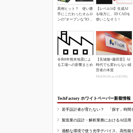
異例ヒット？ 使い勝
【レベル14】生成AI
手にこだわったオムロ
を味方に、3D CADを
ンの“オープンな”IO-L
使いこなそう！
inkマスター
令和8年熊本地震によ
【見城徹×藤田晋】AI
る工場への影響まとめ
時代でも変わらない経
営者の本質
PR(FINCHI on GOETHE)
TechFactory ホワイトペーパー新着情報
若手設計者が育たない？ 「探す」時間
製造業の設計・解析業務におけるAI活
過酷な環境で使う光学デバイス、高性能