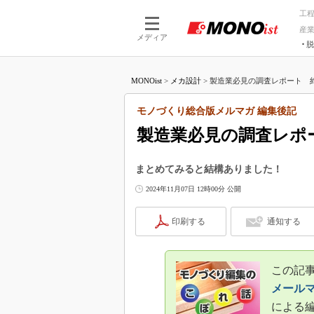
工
産
メディア
脱
つながる技術
AI×技術
MONOist
>
メカ設計
>
製造業必見の調査レポート 約1
つながる工場
AI×設備
つながるサービ
Physical
モノづくり総合版メルマガ 編集後記
製造業必見の調査レポー
まとめてみると結構ありました！
2024年11月07日 12時00分 公開
印刷する
通知する
この記事
メール
による