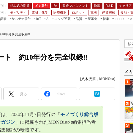
程別：
組み込み開発
メカ設計
製造マネジメント
物流
R＆D
キャリア
FA
業別：
モビリティ
素材／化学
医療機器
ロボット
電機
産業機械
食品・
炭素
サステナ設計
エッジ逆襲
品質
展示会
特集
メ
IoT
AI
ebook
伝承
組み込み開発
CEATEC
読者調査まとめ
編集後記
0年分を完全収録!!：...
JIMTOF
保全
メカ設計
つながるクルマ
組込み/エッジ コンピューティング
ス
 AI
製造マネジメント
5G
展＆IoT/5Gソリューション展
VR／AR
FA
ト 約10年分を完全収録!!
IIFES
モビリティ
フィールドサービス
国際ロボット展
素材／化学
FPGA
メカ
ジャパンモビリティショー
[
八木沢篤
，
MONOist
]
組み込み画像技術
TECHNO-FRONTIER
組み込みモデリング
人テク展
見る
Share
Windows Embedded
スマート工場EXPO
車載ソフト開発
EdgeTech+
は、2024年11月7日発行の「
モノづくり総合版
ISO26262
日本ものづくりワールド
マガジン
」に掲載されたMONOistの編集担当者
無償設計ツール
編集後記の転載です。
AUTOMOTIVE WORLD