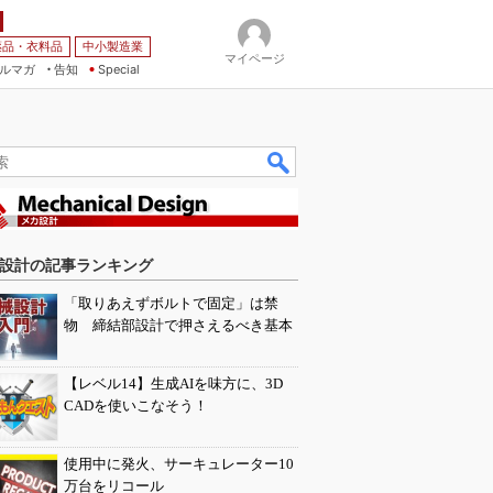
薬品・衣料品
中小製造業
マイページ
ルマガ
告知
Special
設計の記事ランキング
「取りあえずボルトで固定」は禁
物 締結部設計で押さえるべき基本
【レベル14】生成AIを味方に、3D
CADを使いこなそう！
使用中に発火、サーキュレーター10
万台をリコール