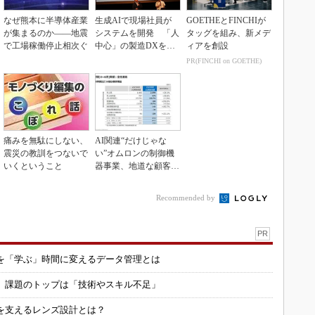
なぜ熊本に半導体産業
生成AIで現場社員が
GOETHEとFINCHIが
が集まるのか――地震
システムを開発 「人
タッグを組み、新メデ
で工場稼働停止相次ぐ
中心」の製造DXを自
ィアを創設
走させた3社の方法
PR(FINCHI on GOETHE)
痛みを無駄にしない、
AI関連“だけじゃな
震災の教訓をつないで
い”オムロンの制御機
いくということ
器事業、地道な顧客基
盤強化が結実
Recommended by
PR
を「学ぶ」時間に変えるデータ管理とは
用 課題のトップは「技術やスキル不足」
を支えるレンズ設計とは？