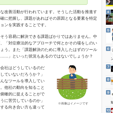
3Dプリンタ
産業オープンネット展
デジタルツインとCAE
な改善活動が行われています。そうした活動を推進す
S＆OP
的確に把握し、課題があればその原因となる要素を特定
ションを実践することです。
インダストリー4.0
イノベーション
そう容易に解決できる課題ばかりではありません。中
製造業ビッグデータ
ず、「対症療法的なアプローチで何とかその場をしのい
メイドインジャパン
しょう。また「課題解決のために導入したはずのツール
い……」といった状況もあるのではないでしょうか？
植物工場
知財マネジメント
会社はどうしているのだ
海外生産
面していないだろうか？」
グローバル設計・開発
どんなツールを導入してい
す。他社の動向を知ること
制御セキュリティ
を俯瞰的に捉えることがで
新型コロナへの対応
ように苦労しているのか」
※画像はイメージです
対する向き合い方も違って