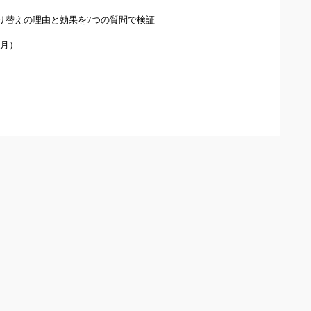
り替えの理由と効果を7つの質問で検証
6月）
ONOistについて
会員メニュー
メディアガイド
新規読者登録（電子版登録）
Media Guide (English)
登録内容変更