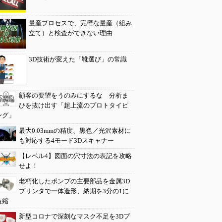
量産プロセスで、完璧な量産（組み
立て）と検査ができない理由
3D技術が変えた「靴選び」の常識
顧客の要望をうのみにするな 分析ま
ひを抜け出す「超上流のプロトタイピ
ング」
最大0.03mmの精度、黒色／光沢素材に
も対応する4モード3Dスキャナー
【レベル4】図面の穴寸法の表記を攻略
せよ！
老朽化したポンプの主要部品を金属3D
プリンタで一体造形、納期を3分の1に
短縮
新型コロナで深刻なマスク不足を3Dプ