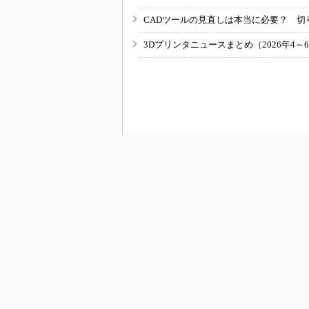
CADツールの見直しは本当に必要？ 切
3Dプリンタニュースまとめ（2026年4～
RSSフィード
M
MONOist
組み込み開発