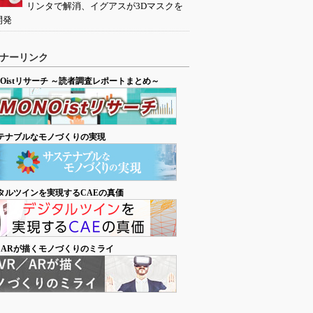
リンタで解消、イグアスが3Dマスクを
開発
ナーリンク
NOistリサーチ ～読者調査レポートまとめ～
テナブルなモノづくりの実現
タルツインを実現するCAEの真価
／ARが描くモノづくりのミライ