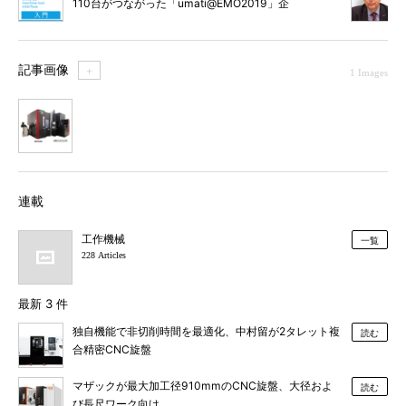
110台がつながった「umati@EMO2019」企
画
記事画像
＋
1 Images
1
連載
工作機械
一覧
228 Articles
最新 3 件
独自機能で非切削時間を最適化、中村留が2タレット複
読む
合精密CNC旋盤
マザックが最大加工径910mmのCNC旋盤、大径およ
読む
び長尺ワーク向け