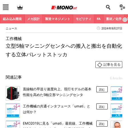
組み込み開発
メカ設計
製造マネジメント
モビリティ
FA
素材／化学
ニュース
2024年9月27日
工作機械
立型5軸マシニングセンタへの搬入と搬出を自動化
する立体パレットストッカ
記事を見る
関連記事
6 Articles
直線軸の早送り速度向上、現行モデルの基本
読む
性能を高めた5軸立形マシニングセンタ
工作機械の共通インタフェース「umati」と
読む
は何か？
EMO2019に見る「umati」最前線、工作機械
読む