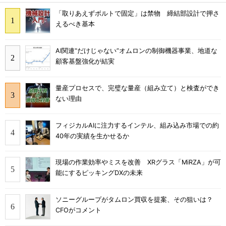
「取りあえずボルトで固定」は禁物 締結部設計で押さ
えるべき基本
AI関連“だけじゃない”オムロンの制御機器事業、地道な
顧客基盤強化が結実
量産プロセスで、完璧な量産（組み立て）と検査ができ
ない理由
フィジカルAIに注力するインテル、組み込み市場での約
40年の実績を生かせるか
現場の作業効率やミスを改善 XRグラス「MiRZA」が可
能にするピッキングDXの未来
ソニーグループがタムロン買収を提案、その狙いは？
CFOがコメント