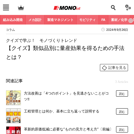
組み込み開発
メカ設計
製造マネジメント
モビリティ
FA
素材／化学
コラム
2024年9月26日
クイズで学ぶ！ モノづくりトレンド
【クイズ】類似品別に量産効果を得るための手法
とは？
記事を見る
関連記事
3 Articles
方法改善は「4つのポイント」を見逃さないことがコ
読む
ツ!!
工程管理とは何か、基本に立ち返って説明する
読む
革新的原価低減に必要な“ものの見方と考え方”〔前編〕
読む