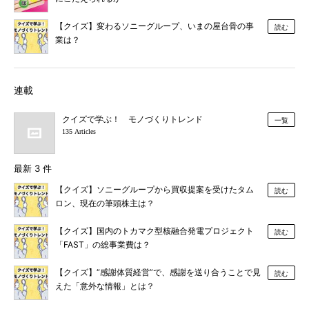
【クイズ】変わるソニーグループ、いまの屋台骨の事
読む
業は？
連載
クイズで学ぶ！ モノづくりトレンド
一覧
135 Articles
最新 3 件
【クイズ】ソニーグループから買収提案を受けたタム
読む
ロン、現在の筆頭株主は？
【クイズ】国内のトカマク型核融合発電プロジェクト
読む
「FAST」の総事業費は？
【クイズ】“感謝体質経営”で、感謝を送り合うことで見
読む
えた「意外な情報」とは？