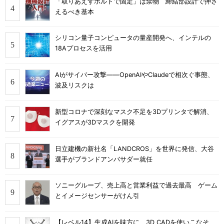
「取りあえずボルトで固定」は禁物 締結部設計で押さ
えるべき基本
シリコン量子コンピュータの量産開発へ、インテルの
18Aプロセスを活用
AIがサイバー攻撃――OpenAIやClaudeで相次ぐ事態、
波及リスクは
新型コロナで深刻なマスク不足を3Dプリンタで解消、
イグアスが3Dマスクを開発
日立建機の新社名「LANDCROS」を世界に発信、大谷
選手がブランドアンバサダー就任
ソニーグループ、売上高と営業利益で過去最高 ゲーム
とイメージセンサーがけん引
【レベル14】生成AIを味方に、3D CADを使いこなそ