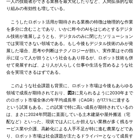
一人の技能者ができる業務を最大化したりなど、人間拡張的な取
り組みの有効性も増している。
こうしたロボット活用が期待される業務の特徴は物理的な作業
を多分に含むことであり、いかに昨今のAIをはじめとするデジタ
ル技術が進展しようとも、デジタルのみに閉じたソリューション
では実現できない領域である。もし今後もデジタル技術のみが発
展した場合、思考や判断はテクノロジーが担い、実作業はその指
示に従って人が担うという社会もあり得るが、ロボット技術も併
せて発展すれば、より人が人らしく仕事や生活を営めるような社
会を実現できるはずである。
このような社会課題も背景に、ロボット市場は今後もあらゆる
領域で成長が期待されており、
図2
に見られるように2030年まで
のロボット市場全体の年平均成長率（CAGR）が17.1％に達する
という試算もある。この試算で特に高い成長が期待されているの
は、まさに2024年問題に直面している土木建築や屋外搬送（宅
配など）といった、現状では人にしか担えない業務が多く残るサ
ービス業や介護、高齢化による人手不足が特に進む農業などであ
り、ロボット市場は社会課題が主たるドライバーとなって成長す