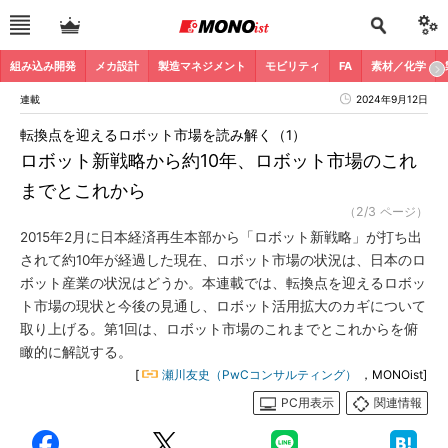
組み込み開発
メカ設計
製造マネジメント
モビリティ
FA
素材／化学
連載
2024年9月12日
転換点を迎えるロボット市場を読み解く（1）
ロボット新戦略から約10年、ロボット市場のこれ
までとこれから
（2/3 ページ）
2015年2月に日本経済再生本部から「ロボット新戦略」が打ち出
されて約10年が経過した現在、ロボット市場の状況は、日本のロ
ボット産業の状況はどうか。本連載では、転換点を迎えるロボッ
ト市場の現状と今後の見通し、ロボット活用拡大のカギについて
取り上げる。第1回は、ロボット市場のこれまでとこれからを俯
瞰的に解説する。
[
瀬川友史（PwCコンサルティング）
，MONOist]
PC用表示
関連情報