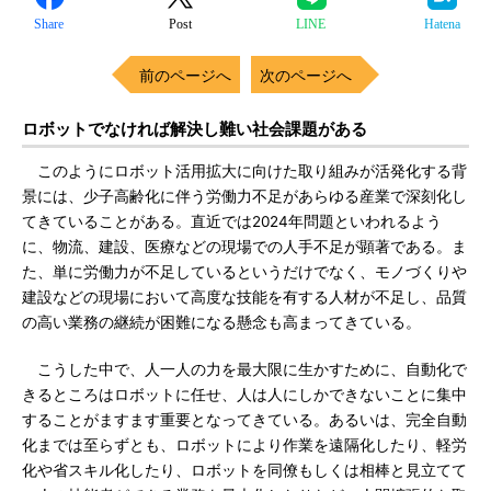
Share
Post
LINE
Hatena
前のページへ
次のページへ
ロボットでなければ解決し難い社会課題がある
このようにロボット活用拡大に向けた取り組みが活発化する背
景には、少子高齢化に伴う労働力不足があらゆる産業で深刻化し
てきていることがある。直近では2024年問題といわれるよう
に、物流、建設、医療などの現場での人手不足が顕著である。ま
た、単に労働力が不足しているというだけでなく、モノづくりや
建設などの現場において高度な技能を有する人材が不足し、品質
の高い業務の継続が困難になる懸念も高まってきている。
こうした中で、人一人の力を最大限に生かすために、自動化で
きるところはロボットに任せ、人は人にしかできないことに集中
することがますます重要となってきている。あるいは、完全自動
化までは至らずとも、ロボットにより作業を遠隔化したり、軽労
化や省スキル化したり、ロボットを同僚もしくは相棒と見立てて