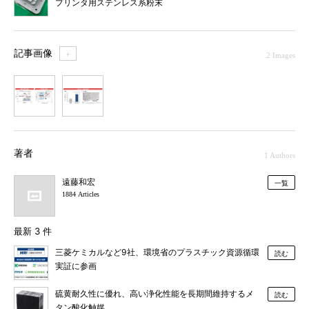
プリンタ用ステンレス系粉末
記事画像
＋
2 Images
1
2
著者
1 Authors
遠藤和宏
一覧
1884 Articles
最新 3 件
三菱ケミカルなど9社、環境省のプラスチック資源循環
読む
実証に参画
硫黄耐久性に優れ、高い浄化性能を長期間維持するメ
読む
タン酸化触媒