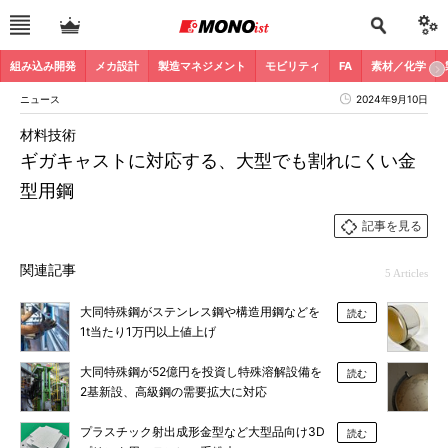
組み込み開発
メカ設計
製造マネジメント
モビリティ
FA
素材／化学
ニュース
2024年9月10日
材料技術
ギガキャストに対応する、大型でも割れにくい金
型用鋼
記事を見る
関連記事
5 Articles
大同特殊鋼がステンレス鋼や構造用鋼などを
読む
1t当たり1万円以上値上げ
大同特殊鋼が52億円を投資し特殊溶解設備を
読む
2基新設、高級鋼の需要拡大に対応
プラスチック射出成形金型など大型品向け3D
読む