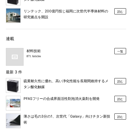
リンテック、200億円投じ福岡に次世代半導体材料の
読む
研究拠点を開設
連載
材料技術
一覧
871 Articles
最新 3 件
硫黄耐久性に優れ、高い浄化性能を長期間維持するメ
読む
タン酸化触媒
PFASフリーの合成界面活性剤泡消火薬剤を開発
読む
薄さは毛の3分の1、次世代「Galaxy」向けチタン新技
読む
術