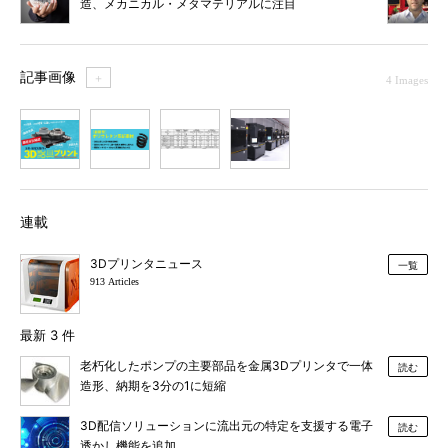
造、メカニカル・メタマテリアルに注目
記事画像
＋
4 Images
1
2
3
4
連載
3Dプリンタニュース
一覧
913 Articles
最新 3 件
老朽化したポンプの主要部品を金属3Dプリンタで一体
読む
造形、納期を3分の1に短縮
3D配信ソリューションに流出元の特定を支援する電子
読む
透かし機能を追加