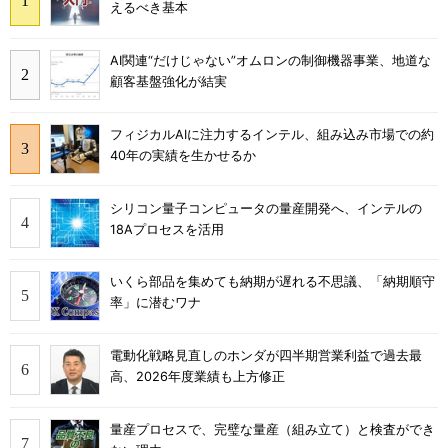
えるべき基本
AI関連“だけじゃない”オムロンの制御機器事業、地道な
顧客基盤強化が結実
フィジカルAIに注力するインテル、組み込み市場での約
40年の実績を生かせるか
シリコン量子コンピュータの量産開発へ、インテルの
18Aプロセスを活用
いくら部品を集めても納期が遅れる不思議、「納期順守
率」に潜むワナ
電動化戦略見直しのホンダが四半期営業利益で過去最
高、2026年度業績も上方修正
量産プロセスで、完璧な量産（組み立て）と検査ができ