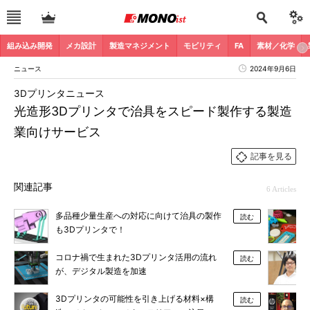
組み込み開発
メカ設計
製造マネジメント
モビリティ
FA
素材／化学
ニュース
2024年9月6日
3Dプリンタニュース
光造形3Dプリンタで治具をスピード製作する製造
業向けサービス
記事を見る
関連記事
6 Articles
多品種少量生産への対応に向けて治具の製作
読む
も3Dプリンタで！
コロナ禍で生まれた3Dプリンタ活用の流れ
読む
が、デジタル製造を加速
3Dプリンタの可能性を引き上げる材料×構
読む