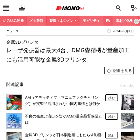
組み込み開発
メカ設計
製造マネジメント
モビリティ
FA
素材／化学
ニュース
2024年9月4日
金属3Dプリンタ
レーザ発振器は最大4台、DMG森精機が量産加工
にも活用可能な金属3Dプリンタ
記事を見る
関連記事
6 Articles
AM（アディティブ・マニュファクチャリン
読む
グ）が実製品活用されない国内事情とは何か
不良の発生と流出を防ぐAMの量産品質保証と
読む
は
金属3Dプリンタが日本製造業にもたらす影響
読む