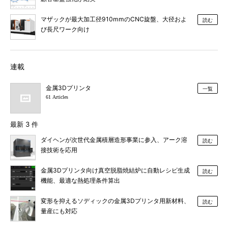
マザックが最大加工径910mmのCNC旋盤、大径およ
読む
び長尺ワーク向け
連載
金属3Dプリンタ
一覧
61 Articles
最新 3 件
ダイヘンが次世代金属積層造形事業に参入、アーク溶
読む
接技術を応用
金属3Dプリンタ向け真空脱脂焼結炉に自動レシピ生成
読む
機能、最適な熱処理条件算出
変形を抑えるソディックの金属3Dプリンタ用新材料、
読む
量産にも対応