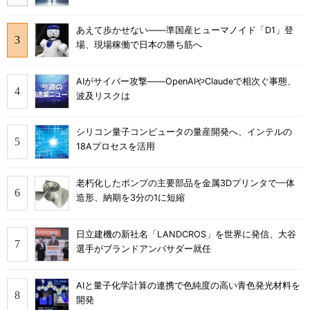
あえて歩かせない――準国産ヒューマノイド「D1」登
場、現場稼働で日本の勝ち筋へ
AIがサイバー攻撃――OpenAIやClaudeで相次ぐ事態、
波及リスクは
シリコン量子コンピュータの量産開発へ、インテルの
18Aプロセスを活用
老朽化したポンプの主要部品を金属3Dプリンタで一体
造形、納期を3分の1に短縮
日立建機の新社名「LANDCROS」を世界に発信、大谷
選手がブランドアンバサダー就任
AIと量子化学計算の連携で色純度の高い青色発光材料を
開発