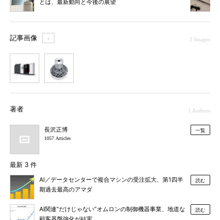
とは、最新動向と今後の展望
記事画像
＋
2 Images
1
2
著者
1 Authors
長沢正博
一覧
1057 Articles
最新 3 件
AI／データセンターで複合マシンの受注拡大、第1四半
読む
期過去最高のアマダ
AI関連“だけじゃない”オムロンの制御機器事業、地道な
読む
顧客基盤強化が結実