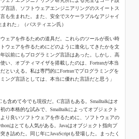
トウェアエンジニアリング研究所による完全なコード設
ップ言語、ソフトウェアエンジニアリングのスイートス
宣言も生まれた。また、安全でスケーラブルなアジャイ
が生まれた」（バスティエン氏）
ウェアを作るための道具だ。これらのツールが長い時
フトウェアを作るためにどのように進化してきたかを文
57年以前にもプログラミング言語はあった。しかし、高
い、オプティマイザを搭載したのは、Fortranが本当
といえる。私は専門的にFortranでプログラミングを
ラミング言語としては、本当に優れた言語だと思う」
SICも含めて今でも現役だ。C言語もある。Smalltalkはオ
本格的な試みで、Smalltalkによってオブジェクト
。より良いソフトウェアを作るために、ソフトウェアの
honはとても人気がある。Javaはオブジェクト指向プ
詰めた。同じ年にJavaScriptも登場した。まったく