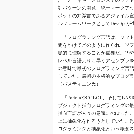
た。カーネギーメロン大学のソフ
計パターンの開発、統一マークア
ポットの知識書であるアジャイル
ルフレームワークとしてDevOps
「プログラミング言語は、ソフト
間をかけてどのように作られ、ソ
脈的に理解することが重要だ。19
レベル言語よりも早くアセンブラを使
の意味で最初のプログラミング言語だ
していた。最初の本格的なプログ
（バスティエン氏）
「FortranやCOBOL、そしてBA
ブジェクト指向プログラミングの最初の
指向言語が人々の意識にのぼった
上に抽象化を作ろうとしていた。Pyt
ログラミングと抽象化という概念を突き