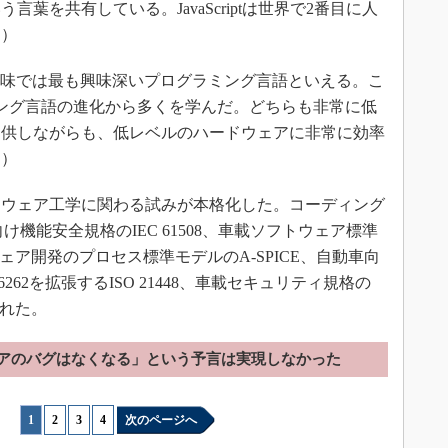
葉を共有している。JavaScriptは世界で2番目に人
氏）
いう意味では最も興味深いプログラミング言語といえる。こ
ラミング言語の進化から多くを学んだ。どちらも非常に低
提供しながらも、低レベルのハードウェアに非常に効率
氏）
トウェア工学に関わる試みが本格化した。コーディング
け機能安全規格のIEC 61508、車載ソフトウェア標準
ェア開発のプロセス標準モデルのA-SPICE、自動車向
 26262を拡張するISO 21448、車載セキュリティ規格の
生まれた。
アのバグはなくなる」という予言は実現しなかった
1
|
2
|
3
|
4
次のページへ