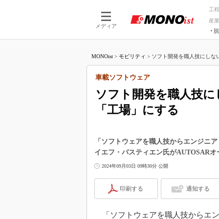
工
産
メディア
脱
つながる技術
AI×技術
MONOist
>
モビリティ
>
ソフト開発を職人技にしない
つながる工場
AI×設備
つながるサービ
Physical
車載ソフトウェア
ソフト開発を職人技に
「工場」にする
「ソフトウェアを職人技からエンジニア
イエフ・バスティエン氏がAUTOSAR
2024年09月03日 09時30分 公開
印刷する
通知する
「ソフトウェアを職人技からエン