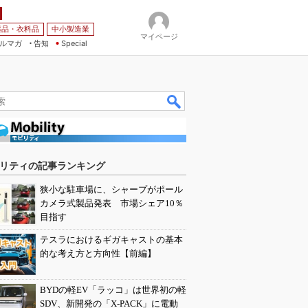
薬品・衣料品
中小製造業
マイページ
ルマガ
告知
Special
リティの記事ランキング
狭小な駐車場に、シャープがポール
カメラ式製品発表 市場シェア10％
目指す
テスラにおけるギガキャストの基本
的な考え方と方向性【前編】
BYDの軽EV「ラッコ」は世界初の軽
SDV、新開発の「X-PACK」に電動