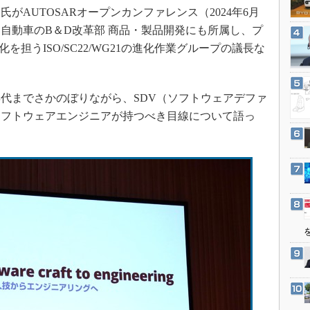
3Dプリンタ
がAUTOSARオープンカンファレンス（2024年6月
産業オープンネット展
デジタルツインとCAE
タ自動車のB＆D改革部 商品・製品開発にも所属し、プ
を担うISO/SC22/WG21の進化作業グループの議長な
S＆OP
インダストリー4.0
イノベーション
年代までさかのぼりながら、SDV（ソフトウェアデファ
製造業ビッグデータ
ソフトウェアエンジニアが持つべき目線について語っ
メイドインジャパン
植物工場
知財マネジメント
海外生産
グローバル設計・開発
制御セキュリティ
新型コロナへの対応