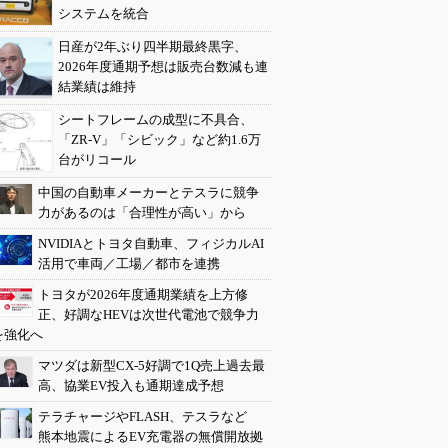
システムを統合
日産が2年ぶり四半期最終黒字、
2026年度通期予想は販売台数減も連
結業績は維持
シートフレームの成型に不具合、
「ZR-V」「シビック」など約1.6万
台がリコール
中国の自動車メーカーとテスラに競争
力があるのは「合理性が高い」から
NVIDIAとトヨタ自動車、フィジカルAI
活用で車両／工場／都市を連携
トヨタが2026年度通期業績を上方修
正、好調なHEVは次世代電池で競争力
を強化へ
マツダは新型CX-5好調で1Q売上過去最
高、協業EV投入も通期達成予想
テラチャージやFLASH、テスラなど
熊本地震によるEV充電器の無償開放拠