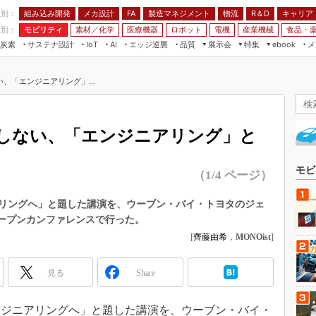
程別：
組み込み開発
メカ設計
製造マネジメント
物流
R＆D
キャリア
FA
業別：
モビリティ
素材／化学
医療機器
ロボット
電機
産業機械
食品・
炭素
サステナ設計
エッジ逆襲
品質
展示会
特集
メ
IoT
AI
ebook
伝承
組み込み開発
CEATEC
読者調査まとめ
編集後記
、「エンジニアリング」...
JIMTOF
保全
メカ設計
つながるクルマ
組込み/エッジ コンピューティング
ス
 AI
製造マネジメント
5G
展＆IoT/5Gソリューション展
VR／AR
FA
しない、「エンジニアリング」と
IIFES
モビリティ
フィールドサービス
国際ロボット展
素材／化学
FPGA
モビ
（1/4 ページ）
ジャパンモビリティショー
組み込み画像技術
TECHNO-FRONTIER
リングへ」と題した講演を、ウーブン・バイ・トヨタのジェ
組み込みモデリング
オープンカンファレンスで行った。
人テク展
Windows Embedded
[
齊藤由希
，
MONOist
]
スマート工場EXPO
車載ソフト開発
EdgeTech+
見る
Share
ISO26262
日本ものづくりワールド
無償設計ツール
AUTOMOTIVE WORLD
ジニアリングへ」と題した講演を、ウーブン・バイ・