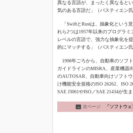
異なる言語が、まったく異なるという言
気のある言語だ」（バスティエン
「SwiftとRustは、抽象化と
れら2つは1957年以来のプログ
レベルの言語で、強力な抽象化を
的にマッチする」（バスティエン
1998年ごろから、自動車のソフ
ガイドラインのMISRA、産業機器向
のAUTOSAR、自動車向けソフトウ
け機能安全規格のISO 26262、ISO
SAE J3061やISO／SAE 21434が
次ページ
「ソフトウェ
→