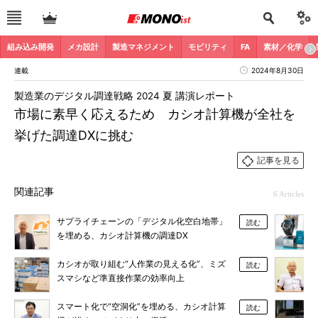
組み込み開発
メカ設計
製造マネジメント
モビリティ
FA
素材／化学
連載
2024年8月30日
製造業のデジタル調達戦略 2024 夏 講演レポート
市場に素早く応えるため カシオ計算機が全社を
挙げた調達DXに挑む
記事を見る
関連記事
6 Articles
サプライチェーンの「デジタル化空白地帯」
読む
を埋める、カシオ計算機の調達DX
カシオが取り組む“人作業の見える化”、ミズ
読む
スマシなど準直接作業の効率向上
スマート化で“空洞化”を埋める、カシオ計算
読む