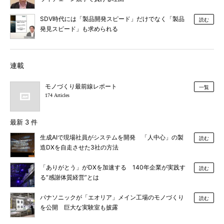
SDV時代には「製品開発スピード」だけでなく「製品
読む
発見スピード」も求められる
連載
モノづくり最前線レポート
一覧
174 Articles
最新 3 件
生成AIで現場社員がシステムを開発 「人中心」の製
読む
造DXを自走させた3社の方法
「ありがとう」がDXを加速する 140年企業が実践す
読む
る“感謝体質経営”とは
パナソニックが「エオリア」メイン工場のモノづくり
読む
を公開 巨大な実験室も披露