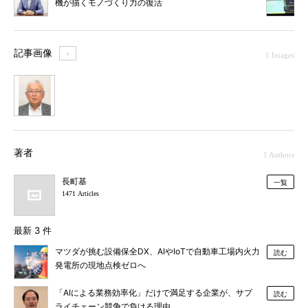
機が描くモノづくり力の復活
記事画像
＋
1 Images
1
著者
1 Authors
長町基
一覧
1471 Articles
最新 3 件
マツダが挑む設備保全DX、AIやIoTで自動車工場内火力
読む
発電所の現地点検ゼロへ
「AIによる業務効率化」だけで満足する企業が、サプ
読む
ライチェーン競争で負ける理由