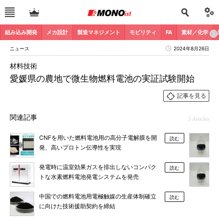
組み込み開発
メカ設計
製造マネジメント
モビリティ
FA
素材／化学
ニュース
2024年8月26日
材料技術
愛媛県の農地で微生物燃料電池の実証試験開始
記事を見る
関連記事
5 Articles
CNFを用いた燃料電池用の高分子電解膜を開
読む
発、高いプロトン伝導性を実現
発電時に温室効果ガスを排出しないコンパク
読む
トな水素燃料電池発電システムを発売
中国での燃料電池用電極触媒の生産体制確立
読む
に向けた技術援助契約を締結