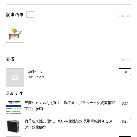
記事画像
＋
1 Images
1
著者
1 Authors
遠藤和宏
一覧
1884 Articles
最新 3 件
三菱ケミカルなど9社、環境省のプラスチック資源循環
読む
実証に参画
硫黄耐久性に優れ、高い浄化性能を長期間維持するメ
読む
タン酸化触媒