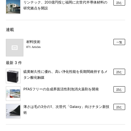
リンテック、200億円投じ福岡に次世代半導体材料の
読む
研究拠点を開設
連載
材料技術
一覧
871 Articles
最新 3 件
硫黄耐久性に優れ、高い浄化性能を長期間維持するメ
読む
タン酸化触媒
PFASフリーの合成界面活性剤泡消火薬剤を開発
読む
薄さは毛の3分の1、次世代「Galaxy」向けチタン新技
読む
術