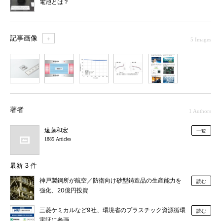
電池とは？
記事画像
＋
5 Images
1
2
3
4
5
著者
1 Authors
遠藤和宏
一覧
1885 Articles
最新 3 件
神戸製鋼所が航空／防衛向け砂型鋳造品の生産能力を
読む
強化、20億円投資
三菱ケミカルなど9社、環境省のプラスチック資源循環
読む
実証に参画