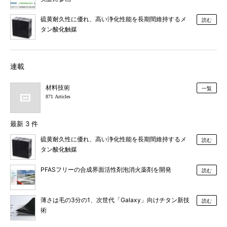
硫黄耐久性に優れ、高い浄化性能を長期間維持するメ
読む
タン酸化触媒
連載
材料技術
一覧
871 Articles
最新 3 件
硫黄耐久性に優れ、高い浄化性能を長期間維持するメ
読む
タン酸化触媒
PFASフリーの合成界面活性剤泡消火薬剤を開発
読む
薄さは毛の3分の1、次世代「Galaxy」向けチタン新技
読む
術