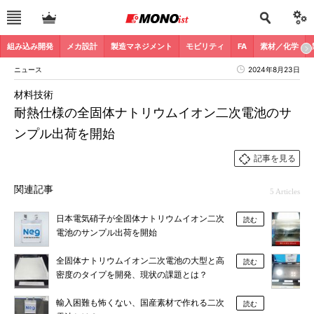
組み込み開発
メカ設計
製造マネジメント
モビリティ
FA
素材／化学
ニュース
2024年8月23日
材料技術
耐熱仕様の全固体ナトリウムイオン二次電池のサ
ンプル出荷を開始
記事を見る
関連記事
5 Articles
日本電気硝子が全固体ナトリウムイオン二次
読む
電池のサンプル出荷を開始
全固体ナトリウムイオン二次電池の大型と高
読む
密度のタイプを開発、現状の課題とは？
輸入困難も怖くない、国産素材で作れる二次
読む