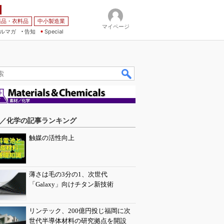
薬品・衣料品
中小製造業
マイページ
ルマガ
告知
Special
／化学の記事ランキング
触媒の活性向上
薄さは毛の3分の1、次世代
「Galaxy」向けチタン新技術
リンテック、200億円投じ福岡に次
世代半導体材料の研究拠点を開設