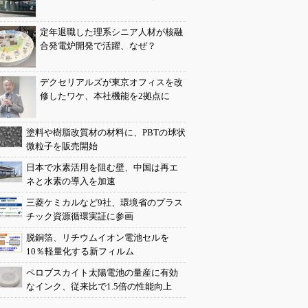
定年退職した理系シニア人材が核融
合発電炉開発で活躍、なぜ？
デクセリアルズが東京オフィスを改
修したワケ、本社機能を2拠点に
塗料や樹脂改質材の材料に、PBTの球状
微粒子を販売開始
日本で水素活用を阻む壁、中国は再エ
ネと水素の導入を加速
三菱ケミカルなど9社、環境省のプラス
チック資源循環実証に参画
脱銅箔、リチウムイオン電池セルを
10％軽量化する新フィルム
ペロブスカイト太陽電池の量産に有効
なインク、従来比で1.5倍の性能向上