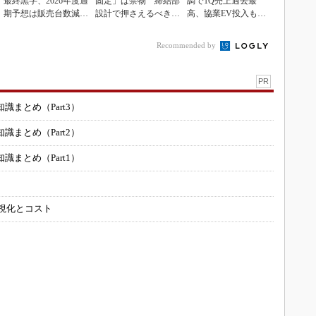
最終黒字、2026年度通
固定」は禁物 締結部
調で1Q売上過去最
期予想は販売台数減も
設計で押さえるべき基
高、協業EV投入も通
連結業績は維持
本
期達成予想
Recommended by
PR
まとめ（Part3）
まとめ（Part2）
まとめ（Part1）
可視化とコスト