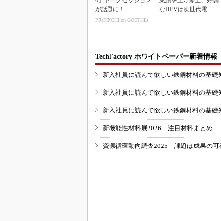
6」トークセッション
業績を上方修正、好調
が話題に！
なHEVは次世代電池
で競争力を強化へ
PR(FINCHI on GOETHE)
TechFactory ホワイトペーパー新着情報
新入社員に読んで欲しい鉄鋼材料の基礎知識
新入社員に読んで欲しい鉄鋼材料の基礎知識
新入社員に読んで欲しい鉄鋼材料の基礎知識
新機能性材料展2026 注目材料まとめ
資源循環動向調査2025 課題は成果の