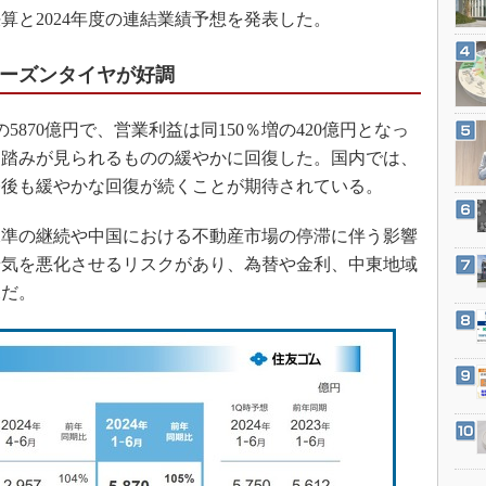
3Dプリンタ
決算と2024年度の連結業績予想を発表した。
産業オープンネット展
デジタルツインとCAE
シーズンタイヤが好調
S＆OP
インダストリー4.0
870億円で、営業利益は同150％増の420億円となっ
イノベーション
足踏みが見られるものの緩やかに回復した。国内では、
製造業ビッグデータ
今後も緩やかな回復が続くことが期待されている。
メイドインジャパン
準の継続や中国における不動産市場の停滞に伴う影響
植物工場
景気を悪化させるリスクがあり、為替や金利、中東地域
知財マネジメント
況だ。
海外生産
グローバル設計・開発
制御セキュリティ
新型コロナへの対応