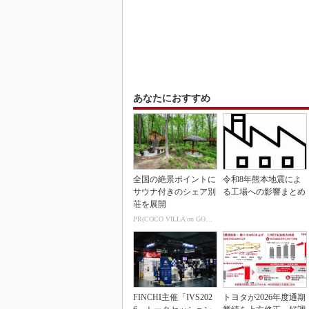
あなたにおすすめ
全国の絶景ポイントに
令和8年熊本地震によ
サウナ付きのシェア別
る工場への影響まとめ
荘を展開
PR(COCO VILLA on GOETHE)
FINCHI主催「IVS202
トヨタが2026年度通期