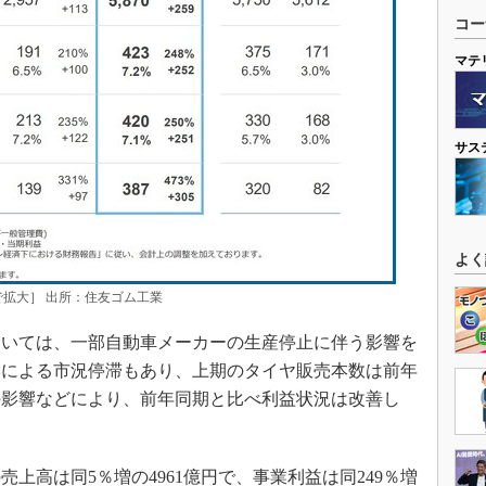
コー
マテ
サス
よく
クで拡大］ 出所：住友ゴム工業
いては、一部自動車メーカーの生産停止に伴う影響を
響による市況停滞もあり、上期のタイヤ販売本数は前年
の影響などにより、前年同期と比べ利益状況は改善し
高は同5％増の4961億円で、事業利益は同249％増