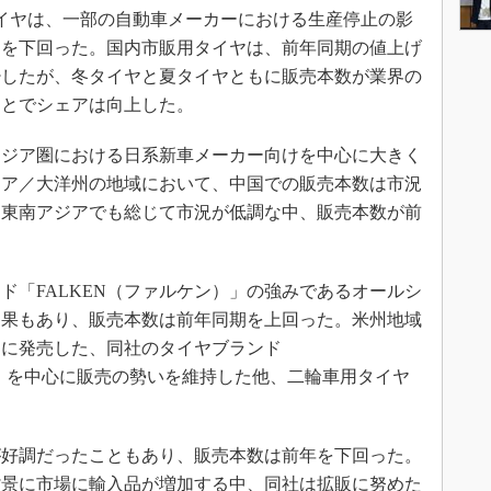
タイヤは、一部の自動車メーカーにおける生産停止の影
期を下回った。国内市販用タイヤは、前年同期の値上げ
少したが、冬タイヤと夏タイヤともに販売本数が業界の
ことでシェアは向上した。
ジア圏における日系新車メーカー向けを中心に大きく
ジア／大洋州の地域において、中国での販売本数は市況
。東南アジアでも総じて市況が低調な中、販売本数が前
「FALKEN（ファルケン）」の強みであるオールシ
効果もあり、販売本数は前年同期を上回った。米州地域
初に発売した、同社のタイヤブランド
）」を中心に販売の勢いを維持した他、二輪車用タイヤ
好調だったこともあり、販売本数は前年を下回った。
背景に市場に輸入品が増加する中、同社は拡販に努めた