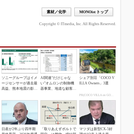
素材／化学
MONOist トップ
Copyright © ITmedia, Inc. All Rights Reserved.
ソニーグループはイメ
AI関連“だけじゃな
シェア別荘「COCO V
ージセンサーが過去最
い”オムロンの制御機
ILLA Owners」3選
高益、熊本地震の影響
器事業、地道な顧客基
も限定的
盤強化が結実
PR(COCO VILLA on GOETHE)
日産が2年ぶり四半期
「取りあえずボルトで
マツダは新型CX-5好