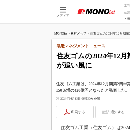
工
産
メディア
脱
つながる技術
AI×技術
MONOist
>
素材／化学
>
住友ゴムの2024年12月期第
つながる工場
AI×設備
つながるサービ
Physical
製造マネジメントニュース
住友ゴムの2024年1
が追い風に
住友ゴム工業は、2024年12月期第2四
150％増の420億円となったと発表した。
2024年08月13日 06時30分 公開
印刷する
通知する
住友ゴム工業（住友ゴム）は2024