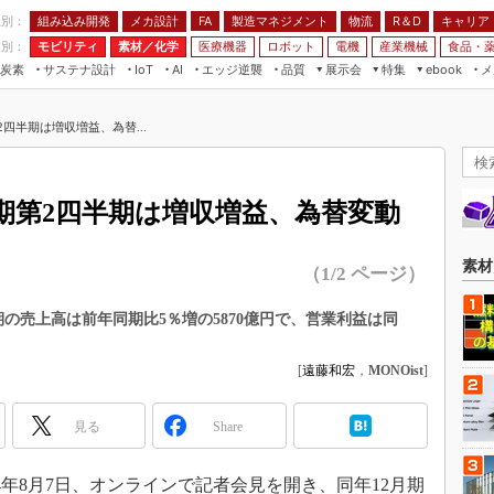
程別：
組み込み開発
メカ設計
製造マネジメント
物流
R＆D
キャリア
FA
業別：
モビリティ
素材／化学
医療機器
ロボット
電機
産業機械
食品・
炭素
サステナ設計
エッジ逆襲
品質
展示会
特集
メ
IoT
AI
ebook
伝承
組み込み開発
CEATEC
読者調査まとめ
編集後記
2四半期は増収増益、為替...
JIMTOF
保全
メカ設計
つながるクルマ
組込み/エッジ コンピューティング
ス
 AI
製造マネジメント
5G
展＆IoT/5Gソリューション展
VR／AR
FA
2月期第2四半期は増収増益、為替変動
IIFES
モビリティ
フィールドサービス
国際ロボット展
素材／化学
FPGA
素材
（1/2 ページ）
ジャパンモビリティショー
組み込み画像技術
TECHNO-FRONTIER
半期の売上高は前年同期比5％増の5870億円で、営業利益は同
組み込みモデリング
人テク展
Windows Embedded
[
遠藤和宏
，
MONOist
]
スマート工場EXPO
車載ソフト開発
EdgeTech+
見る
Share
ISO26262
日本ものづくりワールド
無償設計ツール
AUTOMOTIVE WORLD
年8月7日、オンラインで記者会見を開き、同年12月期