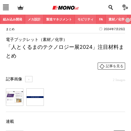
組み込み開発
メカ設計
製造マネジメント
モビリティ
FA
素材／化学
まとめ
2024年7月25日
電子ブックレット（素材／化学）
「人とくるまのテクノロジー展2024」注目材料ま
とめ
記事を見る
記事画像
＋
2 Images
1
2
連載