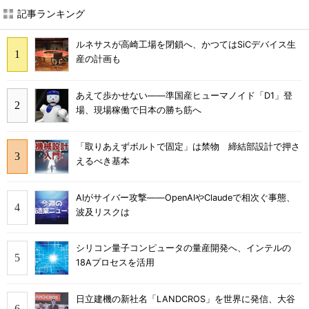
記事ランキング
ルネサスが高崎工場を閉鎖へ、かつてはSiCデバイス生
産の計画も
あえて歩かせない――準国産ヒューマノイド「D1」登
場、現場稼働で日本の勝ち筋へ
「取りあえずボルトで固定」は禁物 締結部設計で押さ
えるべき基本
AIがサイバー攻撃――OpenAIやClaudeで相次ぐ事態、
波及リスクは
シリコン量子コンピュータの量産開発へ、インテルの
18Aプロセスを活用
日立建機の新社名「LANDCROS」を世界に発信、大谷