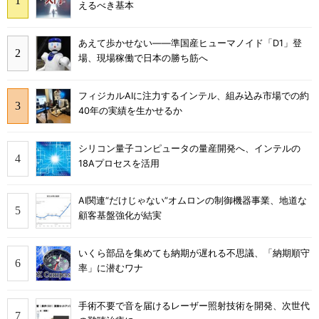
えるべき基本
あえて歩かせない――準国産ヒューマノイド「D1」登
場、現場稼働で日本の勝ち筋へ
フィジカルAIに注力するインテル、組み込み市場での約
40年の実績を生かせるか
シリコン量子コンピュータの量産開発へ、インテルの
18Aプロセスを活用
AI関連“だけじゃない”オムロンの制御機器事業、地道な
顧客基盤強化が結実
いくら部品を集めても納期が遅れる不思議、「納期順守
率」に潜むワナ
手術不要で音を届けるレーザー照射技術を開発、次世代