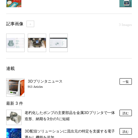
記事画像
＋
3 Images
1
2
3
連載
3Dプリンタニュース
一覧
913 Articles
最新 3 件
老朽化したポンプの主要部品を金属3Dプリンタで一体
読む
造形、納期を3分の1に短縮
3D配信ソリューションに流出元の特定を支援する電子
読む
透かし機能を追加