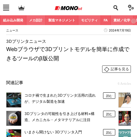
組み込み開発
メカ設計
製造マネジメント
モビリティ
FA
素材／化学
ニュース
2024年7月19日
3Dプリンタニュース
Webブラウザで3Dプリントモデルを簡単に作成で
きるツールのβ版公開
記事を見る
関連記事
6 Articles
コロナ禍で生まれた3Dプリンタ活用の流れ
読む
が、デジタル製造を加速
3Dプリンタの可能性を引き上げる材料×構
読む
造、メカニカル・メタマテリアルに注目
いまさら聞けない 3Dプリンタ入門
読む