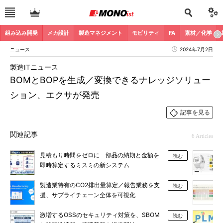
組み込み開発
メカ設計
製造マネジメント
モビリティ
FA
素材／化学
ニュース
2024年7月2日
製造ITニュース
BOMとBOPを生成／変換できるナレッジソリュー
ション、エクサが発売
記事を見る
関連記事
6 Articles
見積もり時間をゼロに 部品の納期と金額を
読む
即時算定するミスミの新システム
製造業特有のCO2排出量算定／報告業務を支
読む
援、サプライチェーン全体を可視化
激増するOSSのセキュリティ対策を、SBOM
読む