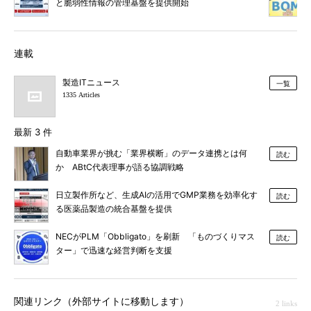
と脆弱性情報の管理基盤を提供開始
連載
製造ITニュース
一覧
1335 Articles
最新 3 件
自動車業界が挑む「業界横断」のデータ連携とは何
読む
か ABtC代表理事が語る協調戦略
日立製作所など、生成AIの活用でGMP業務を効率化す
読む
る医薬品製造の統合基盤を提供
NECがPLM「Obbligato」を刷新 「ものづくりマス
読む
ター」で迅速な経営判断を支援
関連リンク（外部サイトに移動します）
2 links