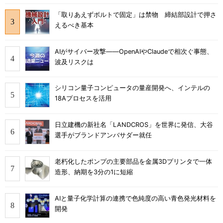
「取りあえずボルトで固定」は禁物 締結部設計で押さ
えるべき基本
AIがサイバー攻撃――OpenAIやClaudeで相次ぐ事態、
波及リスクは
シリコン量子コンピュータの量産開発へ、インテルの
18Aプロセスを活用
日立建機の新社名「LANDCROS」を世界に発信、大谷
選手がブランドアンバサダー就任
老朽化したポンプの主要部品を金属3Dプリンタで一体
造形、納期を3分の1に短縮
AIと量子化学計算の連携で色純度の高い青色発光材料を
開発