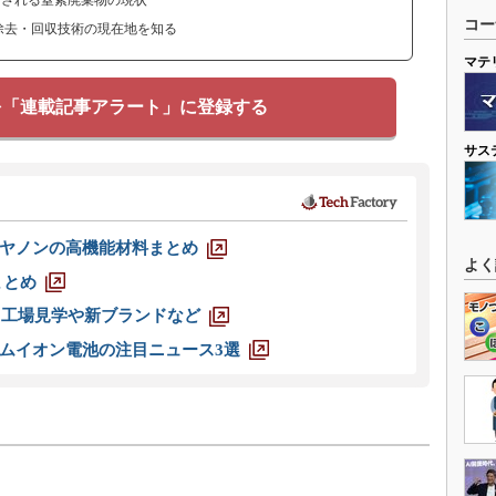
出される窒素廃棄物の現状
コー
去・回収技術の現在地を知る
マテ
を「連載記事アラート」に登録する
サス
ヤノンの高機能材料まとめ
よく
まとめ
選 工場見学や新ブランドなど
ムイオン電池の注目ニュース3選