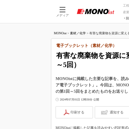
工
産
メディア
脱
つながる技術
AI×技術
MONOist
>
素材／化学
>
有害な廃棄物を資源に変える
つながる工場
AI×設備
つながるサービ
Physical
電子ブックレット（素材／化学）
有害な廃棄物を資源に
～5回）
MONOistに掲載した主要な記事を、
ア電子ブックレット」。今回は、MONO
の第1回～5回をまとめたものをお送りし
2024年07月01日 12時30分 公開
印刷する
通知する
MONOistに掲載した記事を読みやすいPDF形