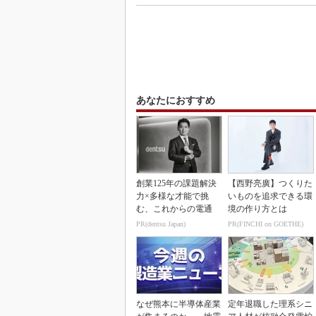
あなたにおすすめ
創業125年の課題解決
【西野亮廣】つくりた
力×多様な才能で挑
いものを追求できる環
む、これからの電通
境の作り方とは
PR(dentsu Japan)
PR(FINCHI on GOETHE)
なぜ熊本に半導体産業
定年退職した理系シニ