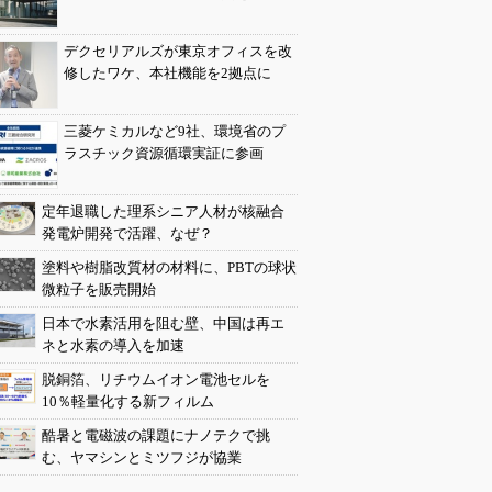
デクセリアルズが東京オフィスを改
修したワケ、本社機能を2拠点に
三菱ケミカルなど9社、環境省のプ
ラスチック資源循環実証に参画
定年退職した理系シニア人材が核融合
発電炉開発で活躍、なぜ？
塗料や樹脂改質材の材料に、PBTの球状
微粒子を販売開始
日本で水素活用を阻む壁、中国は再エ
ネと水素の導入を加速
脱銅箔、リチウムイオン電池セルを
10％軽量化する新フィルム
酷暑と電磁波の課題にナノテクで挑
む、ヤマシンとミツフジが協業