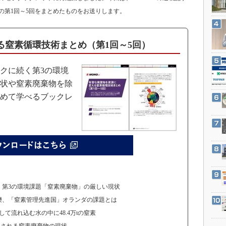
3Dプリンタ
産業オープンネット展
の第1回～5回をまとめたものをお送りします。
デジタルツインとCAE
S＆OP
る窒素循環技術まとめ（第1回～5回）
インダストリー4.0
イノベーション
クに続く第3の環境
製造業ビッグデータ
状や窒素廃棄物を除
めて学べるブックレ
メイドインジャパン
植物工場
知財マネジメント
海外生産
グローバル設計・開発
制御セキュリティ
第3の環境課題「窒素廃棄物」の厳しい現状
新型コロナへの対応
、「窒素管理先進国」オランダの課題とは
流れ込む水の中に48.4万tの窒素