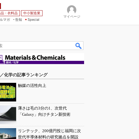
薬品・衣料品
中小製造業
マイページ
ルマガ
告知
Special
／化学の記事ランキング
触媒の活性向上
薄さは毛の3分の1、次世代
「Galaxy」向けチタン新技術
リンテック、200億円投じ福岡に次
世代半導体材料の研究拠点を開設