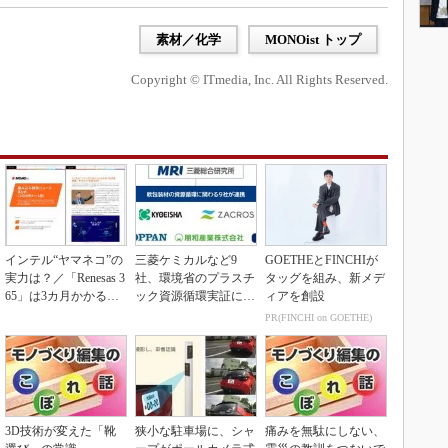
素材／化学
MONOist トップ
Copyright © ITmedia, Inc. All Rights Reserved.
インテル“ヤマネコ”の
三菱ケミカルなど9
GOETHEとFINCHIが
実力は？／「Renesas 3
社、環境省のプラスチ
タッグを組み、新メデ
65」は3カ月かかる作
ック資源循環実証に参
ィアを創設
業が1...
画
PR(FINCHI on GOETHE)
3D技術が変えた「靴
狭小な駐車場に、シャ
痛みを無駄にしない、