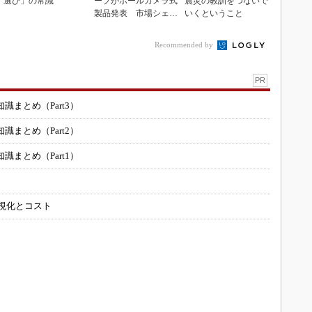
選び」の常識
ープがポールカメラ式
震災の教訓をつないで
製品発表 市場シェア
いくということ
10％目指す
Recommended by
PR
まとめ（Part3）
まとめ（Part2）
まとめ（Part1）
可視化とコスト