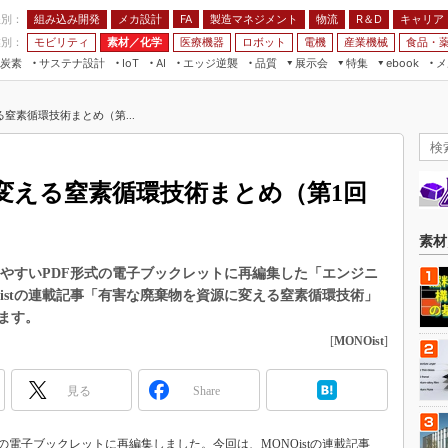
程別：
組み込み開発
メカ設計
製造マネジメント
物流
R＆D
キャリア
FA
業別：
モビリティ
素材／化学
医療機器
ロボット
電機
産業機械
食品・
炭素
サステナ設計
エッジ逆襲
品質
展示会
特集
メ
IoT
AI
ebook
伝承
組み込み開発
CEATEC
読者調査まとめ
編集後記
窒素循環技術まとめ（第...
JIMTOF
保全
メカ設計
つながるクルマ
組込み/エッジ コンピューティング
ス
 AI
製造マネジメント
5G
展＆IoT/5Gソリューション展
VR／AR
FA
変える窒素循環技術まとめ（第1回
IIFES
モビリティ
フィールドサービス
国際ロボット展
素材／化学
FPGA
素材
ジャパンモビリティショー
組み込み画像技術
読みやすいPDF形式の電子ブックレットに再編集した「エンジニ
TECHNO-FRONTIER
istの連載記事「有害な廃棄物を資源に変える窒素循環技術」
組み込みモデリング
人テク展
ます。
Windows Embedded
[
MONOist
]
スマート工場EXPO
車載ソフト開発
EdgeTech+
見る
Share
ISO26262
日本ものづくりワールド
無償設計ツール
AUTOMOTIVE WORLD
式の電子ブックレットに再編集しました。今回は、MONOistの連載記事