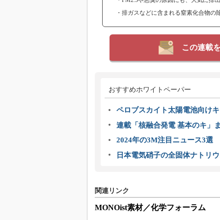
・PM2.5や悪臭の原因にも、大気に排
・排ガスなどに含まれる窒素化合物の除
この連載
おすすめホワイトペーパー
ペロブスカイト太陽電池向けキ
連載「核融合発電 基本のキ」
2024年の3M注目ニュース3
日本電気硝子の全固体ナトリウ
関連リンク
MONOist素材／化学フォーラム