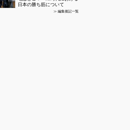
日本の勝ち筋について
≫
編集後記一覧