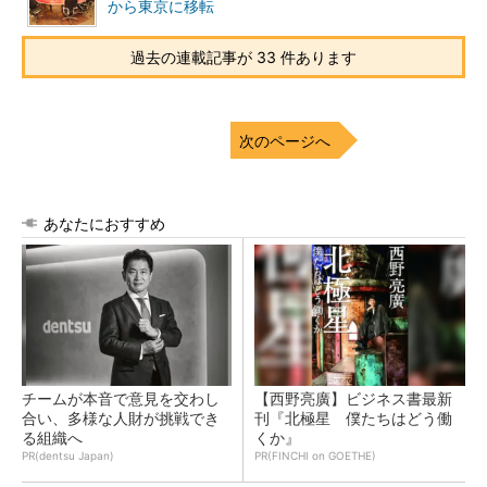
から東京に移転
過去の連載記事が 33 件あります
次のページへ
あなたにおすすめ
チームが本音で意見を交わし
【西野亮廣】ビジネス書最新
合い、多様な人財が挑戦でき
刊『北極星 僕たちはどう働
る組織へ
くか』
PR(dentsu Japan)
PR(FINCHI on GOETHE)