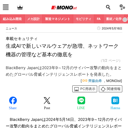
組み込み開発
メカ設計
製造マネジメント
モビリティ
FA
素材／化学
ニュース
2024年5月16日
車載セキュリティ
生成AIで新しいマルウェアが急増、ネットワーク
機器の管理など基本の徹底を
（1/2 ページ）
BlackBerry Japanは2023年9～12月のサイバー攻撃の動向をまと
めたグローバル脅威インテリジェンスレポートを発表した。
[
齊藤由希
，MONOist]
PC用表示
関連情報
Share
Post
LINE
Hatena
BlackBerry Japanは2024年5月14日、2023年9～12月のサイバ
ー攻撃の動向をまとめたグローバル脅威インテリジェンスレポー