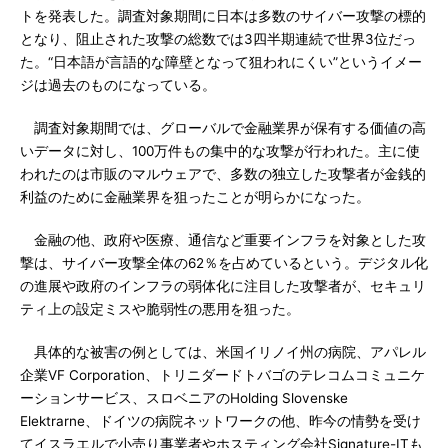
トを発表した。調査対象期間に日本は多数のサイバー攻撃の標的
となり、阻止された攻撃の総数では3四半期連続で世界3位だっ
た。“日本語が言語的な障壁となって狙われにくい”というイメー
ジは過去のものになっている。
調査対象期間では、グローバルで金融業界が保有する価値の高
いデータに対し、100万件もの集中的な攻撃が行われた。主に使
われたのは市販のマルウェアで、多数の独立した攻撃者が金銭的
利益のために金融業界を狙ったことが明らかになった。
金融の他、政府や医療、通信など重要インフラを対象とした攻
撃は、サイバー攻撃全体の62％を占めているという。デジタル化
の進展や政府のインフラの弱体化に注目した攻撃者が、セキュリ
ティ上の設定ミスや脆弱性の悪用を狙った。
具体的な被害の例としては、米国イリノイ州の病院、アパレル
企業VF Corporation、トリニダードトバゴのテレコムコミュニケ
ーションサービス、スロベニアのHolding Slovenske
Elektrarne、ドイツの病院ネットワークの他、昨今の情勢を受け
てイスラエルで小売り事業者やホスティング会社Signature-ITも