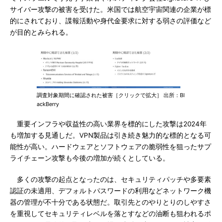
サイバー攻撃の被害を受けた。米国では航空宇宙関連の企業が標
的にされており、諜報活動や身代金要求に対する弱さの評価など
が目的とみられる。
調査対象期間に確認された被害［クリックで拡大］ 出所：Bl
ackBerry
重要インフラや収益性の高い業界を標的にした攻撃は2024年
も増加する見通しだ。VPN製品は引き続き魅力的な標的となる可
能性が高い。ハードウェアとソフトウェアの脆弱性を狙ったサプ
ライチェーン攻撃も今後の増加が続くとしている。
多くの攻撃の起点となったのは、セキュリティパッチや多要素
認証の未適用、デフォルトパスワードの利用などネットワーク機
器の管理が不十分である状態だ。取引先とのやりとりのしやすさ
を重視してセキュリティレベルを落とすなどの油断も狙われるポ