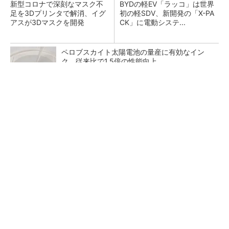
新型コロナで深刻なマスク不
BYDの軽EV「ラッコ」は世界
足を3Dプリンタで解消、イグ
初の軽SDV、新開発の「X-PA
アスが3Dマスクを開発
CK」に電動システ...
ペロブスカイト太陽電池の量産に有効なイン
ク、従来比で1.5倍の性能向上
全員がリーダーシップを発揮し、自分より優れ
た人財を育成する
PR(dentsu Japan)
【レベル14】生成AIを味方に、3D CADを使い
こなそう！