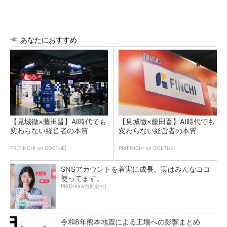
あなたにおすすめ
【見城徹×藤田晋】AI時代でも
【見城徹×藤田晋】AI時代でも
変わらない経営者の本質
変わらない経営者の本質
PR(FINCHI on GOETHE)
PR(FINCHI on GOETHE)
SNSアカウントを着実に成長。実はみんなココ
使ってます。
PR(Dreaw合同会社)
令和8年熊本地震による工場への影響まとめ