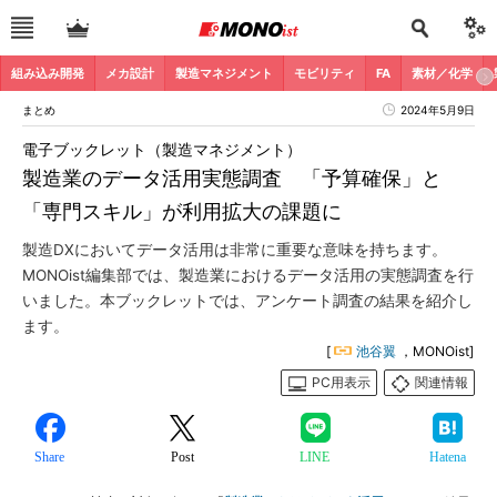
組み込み開発
メカ設計
製造マネジメント
モビリティ
FA
素材／化学
まとめ
2024年5月9日
電子ブックレット（製造マネジメント）
製造業のデータ活用実態調査 「予算確保」と
「専門スキル」が利用拡大の課題に
製造DXにおいてデータ活用は非常に重要な意味を持ちます。
MONOist編集部では、製造業におけるデータ活用の実態調査を行
いました。本ブックレットでは、アンケート調査の結果を紹介し
ます。
[
池谷翼
，MONOist]
PC用表示
関連情報
Share
Post
LINE
Hatena