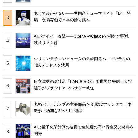
あえて歩かせない――準国産ヒューマノイド「D1」登
場、現場稼働で日本の勝ち筋へ
AIがサイバー攻撃――OpenAIやClaudeで相次ぐ事態、
波及リスクは
シリコン量子コンピュータの量産開発へ、インテルの
18Aプロセスを活用
日立建機の新社名「LANDCROS」を世界に発信、大谷
選手がブランドアンバサダー就任
老朽化したポンプの主要部品を金属3Dプリンタで一体
造形、納期を3分の1に短縮
AIと量子化学計算の連携で色純度の高い青色発光材料を
開発