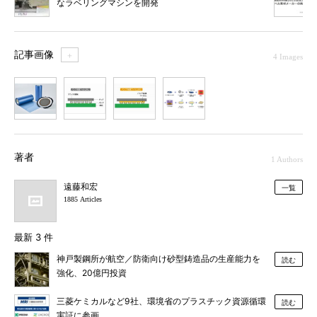
なラベリングマシンを開発
記事画像
＋
4 Images
1
2
3
4
著者
1 Authors
遠藤和宏
一覧
1885 Articles
最新 3 件
神戸製鋼所が航空／防衛向け砂型鋳造品の生産能力を
読む
強化、20億円投資
三菱ケミカルなど9社、環境省のプラスチック資源循環
読む
実証に参画