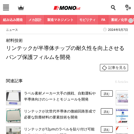
組み込み開発
メカ設計
製造マネジメント
モビリティ
FA
素材／化学
ニュース
2024年5月7日
材料技術
リンテックが半導体チップの耐久性を向上させる
バンプ保護フィルムを開発
記事を見る
関連記事
6 Articles
ラベル素材メーカー大手の挑戦、自動運転や
読む
半導体向けのシートとモジュールを開発
リンテックが次世代半導体の微細回路形成で
読む
必要な防塵材料の要素技術を開発
リンテックが12μmのラベルを貼り付け可能
読む