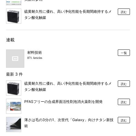
硫黄耐久性に優れ、高い浄化性能を長期間維持するメ
読む
タン酸化触媒
連載
材料技術
一覧
871 Articles
最新 3 件
硫黄耐久性に優れ、高い浄化性能を長期間維持するメ
読む
タン酸化触媒
PFASフリーの合成界面活性剤泡消火薬剤を開発
読む
薄さは毛の3分の1、次世代「Galaxy」向けチタン新技
読む
術