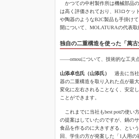
かつての中村製作所は機械部品の
は高く評価されており、H3ロケッ
や陶器のようなB2C製品も手掛けて
開について、MOLATURAの代表
独自の二重構造を使った「萬古
――omouについて、技術的な工
山添卓也氏（山添氏）
過去に当社のb
器の二重構造を取り入れた点が最
変化に左右されることなく、安定
ことができます。
これまでに当社もbest potの使
の提案はしていたのですが、鍋の
食品を作るのに大きすぎる、とい
回、学生の方が発案した「1人用の