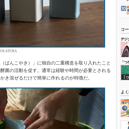
コー
デジ
LATURA
「つ
（ばんこやき）」に独自の二重構造を取り入れたこと
発酵菌の活動を促す。通常は経験や時間が必要とされる
度かき混ぜるだけで簡単に作れるのが特徴だ。
よく