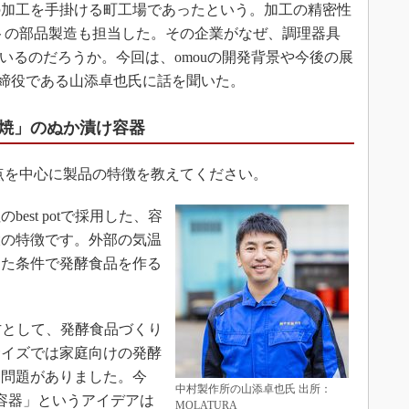
加工を手掛ける町工場であったという。加工の精密性
トの部品製造も担当した。その企業がなぜ、調理器具
いるのだろうか。今回は、omouの開発背景や今後の展
取締役である山添卓也氏に話を聞いた。
焼」のぬか漬け容器
夫点を中心に製品の特徴を教えてください。
est potで採用した、容
大の特徴です。外部の気温
した条件で発酵食品を作る
い方として、発酵食品づくり
サイズでは家庭向けの発酵
う問題がありました。今
中村製作所の山添卓也氏 出所：
容器」というアイデアは
MOLATURA