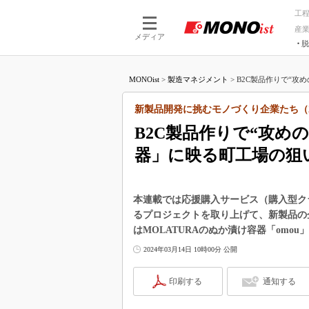
工
産
メディア
脱
つながる技術
AI×技術
MONOist
>
製造マネジメント
>
B2C製品作りで“攻め
つながる工場
AI×設備
つながるサービ
Physical
新製品開発に挑むモノづくり企業たち（
B2C製品作りで“攻め
器」に映る町工場の狙
本連載では応援購入サービス（購入型クラ
るプロジェクトを取り上げて、新製品の
はMOLATURAのぬか漬け容器「omo
2024年03月14日 10時00分 公開
印刷する
通知する