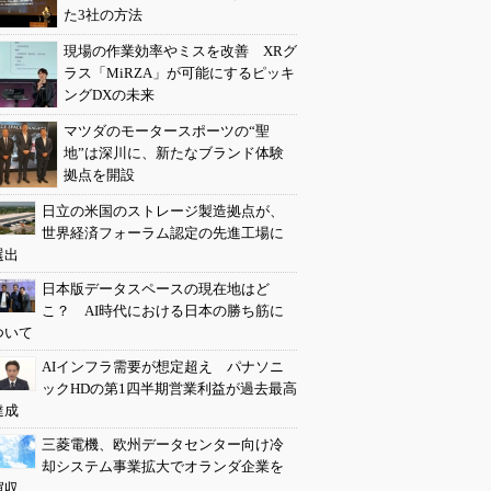
た3社の方法
現場の作業効率やミスを改善 XRグ
ラス「MiRZA」が可能にするピッキ
ングDXの未来
マツダのモータースポーツの“聖
地”は深川に、新たなブランド体験
拠点を開設
日立の米国のストレージ製造拠点が、
世界経済フォーラム認定の先進工場に
選出
日本版データスペースの現在地はど
こ？ AI時代における日本の勝ち筋に
ついて
AIインフラ需要が想定超え パナソニ
ックHDの第1四半期営業利益が過去最高
達成
三菱電機、欧州データセンター向け冷
却システム事業拡大でオランダ企業を
買収