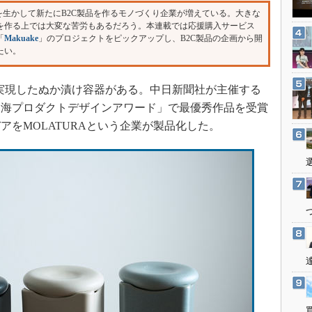
3Dプリンタ
を生かして新たにB2C製品を作るモノづくり企業が増えている。大きな
産業オープンネット展
を作る上では大変な苦労もあるだろう。本連載では応援購入サービス
デジタルツインとCAE
「
Makuake
」のプロジェクトをピックアップし、B2C製品の企画から開
S＆OP
たい。
インダストリー4.0
実現したぬか漬け容器がある。中日新聞社が主催する
イノベーション
東海プロダクトデザインアワード」で最優秀作品を受賞
製造業ビッグデータ
アをMOLATURAという企業が製品化した。
メイドインジャパン
植物工場
知財マネジメント
海外生産
グローバル設計・開発
制御セキュリティ
新型コロナへの対応