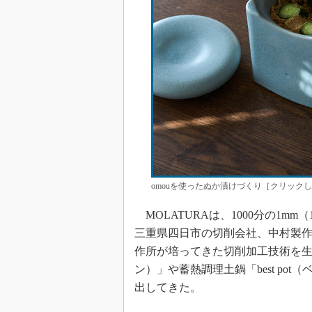
omouを使ったぬか漬けづくり［クリックして
MOLATURAは、1000分の1m
三重県四日市の切削会社、中村製
作所が培ってきた切削加工技術を生か
ン）」や蓄熱調理土鍋「best p
出してきた。