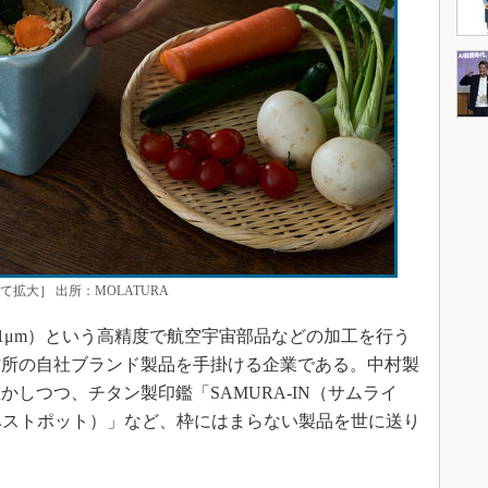
拡大］ 出所：MOLATURA
m（1μm）という高精度で航空宇宙部品などの加工を行う
作所の自社ブランド製品を手掛ける企業である。中村製
しつつ、チタン製印鑑「SAMURA-IN（サムライ
ot（ベストポット）」など、枠にはまらない製品を世に送り