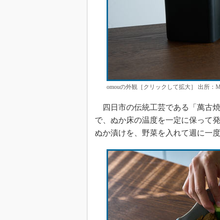
omouの外観［クリックして拡大］ 出所：MO
四日市の伝統工芸である「萬古焼
で、ぬか床の温度を一定に保って
ぬか漬けを、野菜を入れて週に一