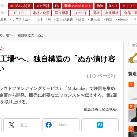
程別：
組み込み開発
メカ設計
製造マネジメント
物流
R＆D
キャリア
FA
業別：
モビリティ
素材／化学
医療機器
ロボット
電機
産業機械
食品・
炭素
サステナ設計
エッジ逆襲
品質
展示会
特集
メ
IoT
AI
ebook
伝承
組み込み開発
CEATEC
読者調査まとめ
編集後記
の工場”へ、独自構造の「ぬか...
JIMTOF
保全
メカ設計
つながるクルマ
組込み/エッジ コンピューティング
ス
 AI
製造マネジメント
5G
2）
展＆IoT/5Gソリューション展
VR／AR
FA
の工場”へ、独自構造の「ぬか漬け容
IIFES
モビリティ
フィールドサービス
い
国際ロボット展
素材／化学
FPGA
製造
（1/3 ページ）
ジャパンモビリティショー
組み込み画像技術
TECHNO-FRONTIER
ウドファンディングサービス）「Makuake」で注目を集め
組み込みモデリング
企画から開発、販売に必要なエッセンスをお伝えする。第2回
人テク展
Windows Embedded
u」を取り上げる。
スマート工場EXPO
[
長島清香
，
MONOist
]
車載ソフト開発
EdgeTech+
ISO26262
日本ものづくりワールド
見る
Share
無償設計ツール
AUTOMOTIVE WORLD