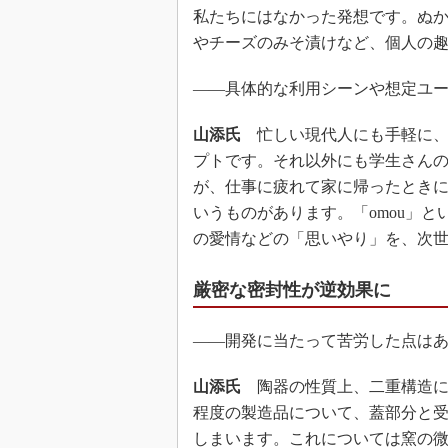
私たちにはなかった発想です。ぬ
やチーズのみそ漬けなど、個人の
――具体的な利用シーンや想定ユ
山添氏
忙しい現代人にも手軽に、
プトです。それ以外にも学生さん
が、仕事に疲れて家に帰ったとき
いうものがあります。「omou」
の愛情などの「思いやり」を、次
厳密な密封性が逆効果に
――開発に当たって苦労した点は
山添氏
陶器の性質上、二重構造に
程度の製造品について、蓋部分と
しまいます。これについては窯の