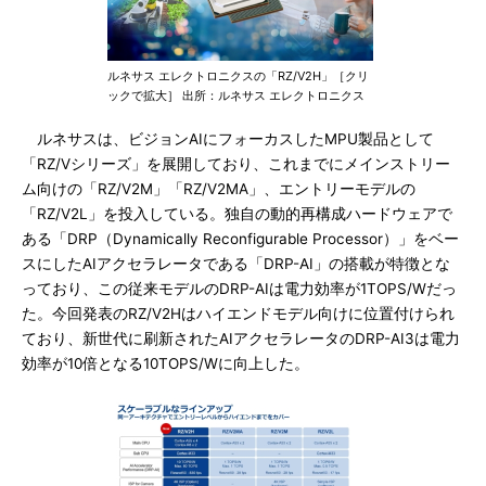
ルネサス エレクトロニクスの「RZ/V2H」［クリ
ックで拡大］ 出所：ルネサス エレクトロニクス
ルネサスは、ビジョンAIにフォーカスしたMPU製品として
「RZ/Vシリーズ」を展開しており、これまでにメインストリー
ム向けの「RZ/V2M」「RZ/V2MA」、エントリーモデルの
「RZ/V2L」を投入している。独自の動的再構成ハードウェアで
ある「DRP（Dynamically Reconfigurable Processor）」をベー
スにしたAIアクセラレータである「DRP-AI」の搭載が特徴とな
っており、この従来モデルのDRP-AIは電力効率が1TOPS/Wだっ
た。今回発表のRZ/V2Hはハイエンドモデル向けに位置付けられ
ており、新世代に刷新されたAIアクセラレータのDRP-AI3は電力
効率が10倍となる10TOPS/Wに向上した。