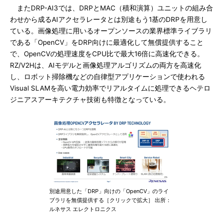
またDRP-AI3では、DRPとMAC（積和演算）ユニットの組み合
わせから成るAIアクセラレータとは別途もう1基のDRPを用意し
ている。画像処理に用いるオープンソースの業界標準ライブラリ
である「OpenCV」をDRP向けに最適化して無償提供すること
で、OpenCVの処理速度をCPU比で最大16倍に高速化できる。
RZ/V2Hは、AIモデルと画像処理アルゴリズムの両方を高速化
し、ロボット掃除機などの自律型アプリケーションで使われる
Visual SLAMを高い電力効率でリアルタイムに処理できるヘテロ
ジニアスアーキテクチャ技術も特徴となっている。
別途用意した「DRP」向けの「OpenCV」のライ
ブラリを無償提供する［クリックで拡大］ 出所：
ルネサス エレクトロニクス