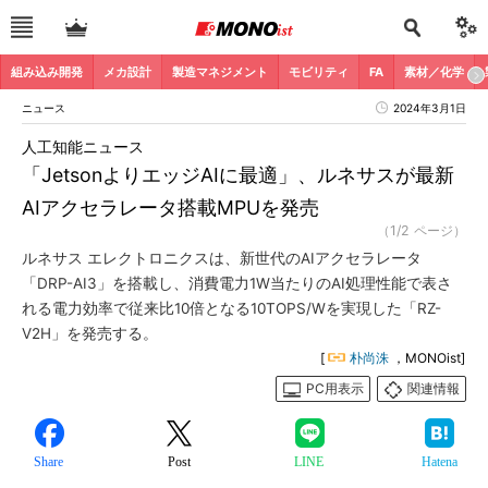
組み込み開発
メカ設計
製造マネジメント
モビリティ
FA
素材／化学
ニュース
2024年3月1日
人工知能ニュース
「JetsonよりエッジAIに最適」、ルネサスが最新
AIアクセラレータ搭載MPUを発売
（1/2 ページ）
ルネサス エレクトロニクスは、新世代のAIアクセラレータ
「DRP-AI3」を搭載し、消費電力1W当たりのAI処理性能で表さ
れる電力効率で従来比10倍となる10TOPS/Wを実現した「RZ-
V2H」を発売する。
[
朴尚洙
，MONOist]
PC用表示
関連情報
Share
Post
LINE
Hatena