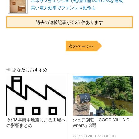
ルネサスがエッジAIで処理性能130TOPSを達成、
高い電力効率でファンレス動作も
過去の連載記事が 525 件あります
次のページへ
あなたにおすすめ
令和8年熊本地震による工場へ
シェア別荘「COCO VILLA O
の影響まとめ
wners」3選
PR(COCO VILLA on GOETHE)