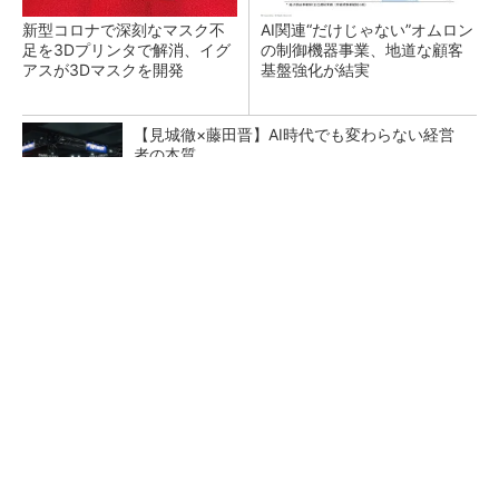
新型コロナで深刻なマスク不
AI関連“だけじゃない”オムロン
足を3Dプリンタで解消、イグ
の制御機器事業、地道な顧客
アスが3Dマスクを開発
基盤強化が結実
【見城徹×藤田晋】AI時代でも変わらない経営
者の本質
PR(FINCHI on GOETHE)
【レベル14】生成AIを味方に、3D CADを使い
こなそう！
「取りあえずボルトで固定」は禁物 締結部設
計で押さえるべき基本