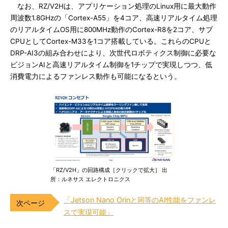
なお、RZ/V2Hは、アプリケーション処理のLinux用に最大動作
周波数1.8GHzの「Cortex-A55」を4コア、高速リアルタイム処理
のリアルタイムOS用に800MHz動作のCortex-R8を2コア、サブ
CPUとしてCortex-M33を1コア搭載している。これらのCPUと
DRP-AI3の組み合わせにより、次世代ロボティクス制御に必要な
ビジョンAIと高速リアルタイム制御を1チップで実現しつつ、低
消費電力によるファンレス動作も可能になるという。
「RZ/V2H」の回路構成［クリックで拡大］ 出
所：ルネサス エレクトロニクス
「Jetson Nano Orinと同等のAI性能をファンレ
スで実現可能」