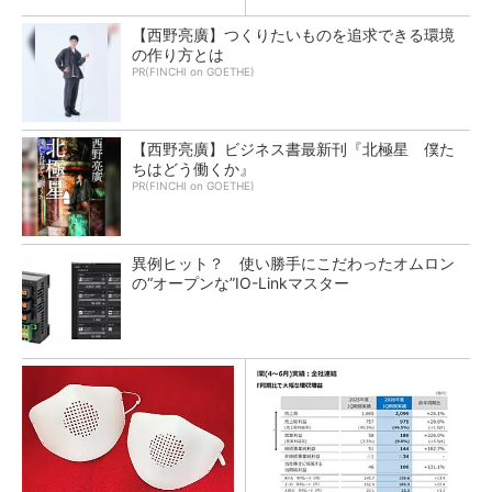
【西野亮廣】つくりたいものを追求できる環境
の作り方とは
PR(FINCHI on GOETHE)
【西野亮廣】ビジネス書最新刊『北極星 僕た
ちはどう働くか』
PR(FINCHI on GOETHE)
異例ヒット？ 使い勝手にこだわったオムロン
の“オープンな”IO-Linkマスター