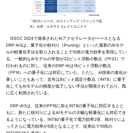
「RZ/Vシリーズ」のラインアップ［クリックで拡
大］ 出所：ルネサス エレクトロニクス
ISSCC 2024で発表されたAIアクセラレータがベースとなる
DRP-AI3は、量子化や枝刈り（Pruning）といった最新のAIモデ
ルの軽量化手法を取り入れることで10倍の電力効率を実現してい
る。一般的なAIモデルの学習が32ビット浮動小数点（FP32）で
行われるのに対し、従来のDRP-AIは16ビット浮動小数点
（FP16）への量子化には対応していた。ただし、AI技術の進化が
著しいこともあって、近年は8ビット固定小数点（INT8）に量子
化してもAIモデルの精度が低下しない手法が開発されており、既
に広く利用されている。
DRP-AI3は、従来のFP16に加えINT8の量子化に対応するとと
もに、新たに枝刈りによるAIモデルの大幅な軽量化にも対応でき
るようになっている。INT8の量子化で電力効率2倍、枝刈りによ
ってさらに電力効率が5倍となることで、従来比で10倍の