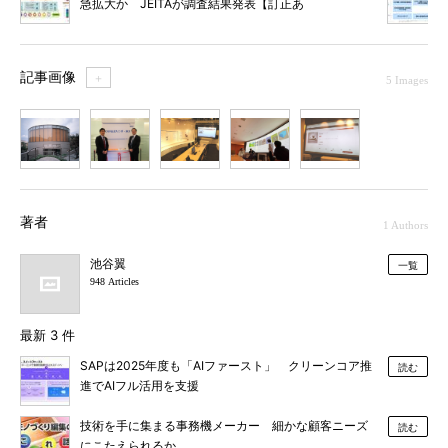
急拡大か JEITAが調査結果発表【訂正あ
り】
記事画像
＋
5 Images
1
2
3
4
5
著者
1 Authors
池谷翼
一覧
948 Articles
最新 3 件
SAPは2025年度も「AIファースト」 クリーンコア推
読む
進でAIフル活用を支援
技術を手に集まる事務機メーカー 細かな顧客ニーズ
読む
にこたえられるか