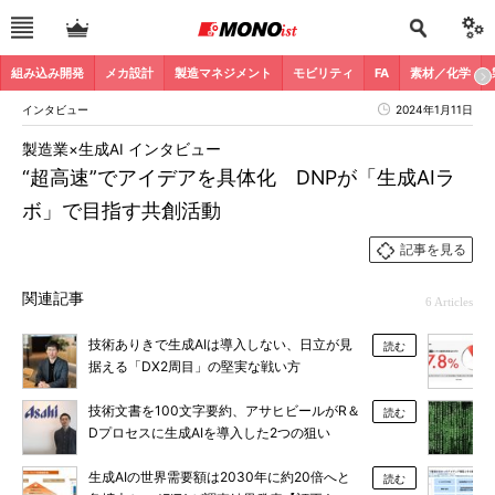
組み込み開発
メカ設計
製造マネジメント
モビリティ
FA
素材／化学
インタビュー
2024年1月11日
製造業×生成AI インタビュー
“超高速”でアイデアを具体化 DNPが「生成AIラ
ボ」で目指す共創活動
記事を見る
関連記事
6 Articles
技術ありきで生成AIは導入しない、日立が見
読む
据える「DX2周目」の堅実な戦い方
技術文書を100文字要約、アサヒビールがR＆
読む
Dプロセスに生成AIを導入した2つの狙い
生成AIの世界需要額は2030年に約20倍へと
読む