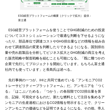
ESG経営プラットフォームの概要［クリックで拡大］ 提供：
富士通
ESG経営プラットフォームを使うことでGHG削減のための投資
についてコストシミュレーションで最適な判断を下せるようにな
ったり、部品単位で調達コストやGHG排出量などの情報を組み合
わせて調達部品の変更を判断したりできるようになる。国別排出
量や売れ筋製品を分析してビジネス拡大とGHG削減の両立を考え
た販売戦略や製造戦略を組むことも可能になる。「既に幾つかの
企業で先行してプロジェクトを開始しています。もちろん富士通
社内でも使っています」と長島氏は述べる。
先行事例の一つが、IHIと共同で進めている「アンモニアCO2
トレーサビリティープラットフォーム」だ。アンモニアを「つく
る」「はこぶ／ためる」「つかう」の各段階でCO2排出量を算
出、記録、可視化するものだ。新たな燃料として注目を集めるア
ンモニアの生産過程におけるCO2情報を明示することで、クリー
ンアンモニアの価値などを証明できるようになる。その他、帝人