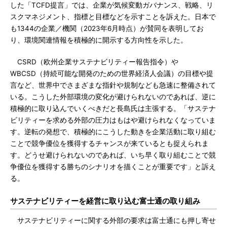
した「TCFD提言」では、企業が気候変動ガバナンス、戦略、リ
スクマネジメント、指標と目標などを示すことを訴えた。日本で
も1344の企業／機関（2023年6月時点）が賛同を表明してお
り、環境関連情報を積極的に開示する方向性を示した。
CSRD（欧州企業サステナビリティー報告指令）や
WBCSD（持続可能な開発のための世界経済人会議）の目標や提
言など、世界中でさまざまな指針や規制なども急速に整備されて
いる。こうした外部環境の変化が避けられないのであれば、逆に
積極的に取り込んでいくべきだと長島氏は主張する。「サステナ
ビリティーを求める外部の圧力はもはや避けられなくなっていま
す。逆転の発想で、積極的にこうした動きを企業活動に取り組む
ことで競争優位を獲得するチャンスが来ているとも捉えられま
す。どうせ避けられないのであれば、いち早く取り組むことで競
争優位を獲得する勝ちのシナリオを描くことが重要です」と訴え
る。
サステナビリティーを経営に取り込む富士通の取り組み
サステナビリティーに関する外部の要求は富士通にも押し寄せ