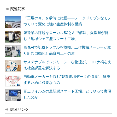
関連記事
「工場の今」を瞬時に把握――データドリブンなモノ
づくりで変化に強い生産体制を構築
製造業の課題をローカル5GとAIで解決、愛媛県が挑
む「地域シェア型スマート工場」
画像AIで切粉トラブルを検知、工作機械メーカーが取
り組む自動化と品質向上への道
サステナブルでレジリエントな物流が、コロナ禍を支
え社会課題を解決する
自動車メーカーも悩む“製造現場データの収集”、解決
するために必要なもの
富士フイルムの最新鋭スマート工場、どうやって実現
したのか
関連リンク