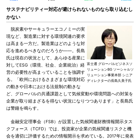
サステナビリティー対応が避けられないものなら取り込むし
かない
脱炭素やサーキュラーエコノミーの実
現など、製造業に対する環境関連の要求
は高まる一方だ。製造業はどのような対
応を進めるべきなのだろうか――。長島
氏は現在の状況として、あらゆる産業に
富士通 グローバルビジネスソ
対してESG（環境、社会、企業統治）経
リューションBG ソーシャルソ
営の必要性が高まっていることを強調す
リューション事業本部 シニア
る。「欧州におけるさまざまな環境対応
ディレクターの長島久美子氏
の動きや日本における法規制の動きな
ど、グローバルの共通課題として気候変動や環境問題への対策を
企業が取り組まざるを得ない状況になりつつあります」と長島氏
は警鐘を鳴らす。
金融安定理事会（FSB）が設置した気候関連財務情報開示タス
クフォース（TCFD）では、投資家が企業の気候関連リスクと機
会を適切に評価するための情報開示を求めている。2017年に発表