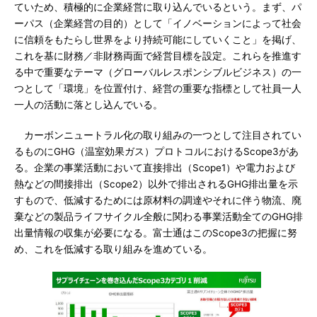
ていため、積極的に企業経営に取り込んでいるという。まず、パ
ーパス（企業経営の目的）として「イノベーションによって社会
に信頼をもたらし世界をより持続可能にしていくこと」を掲げ、
これを基に財務／非財務両面で経営目標を設定。これらを推進す
る中で重要なテーマ（グローバルレスポンシブルビジネス）の一
つとして「環境」を位置付け、経営の重要な指標として社員一人
一人の活動に落とし込んでいる。
カーボンニュートラル化の取り組みの一つとして注目されてい
るものにGHG（温室効果ガス）プロトコルにおけるScope3があ
る。企業の事業活動において直接排出（Scope1）や電力および
熱などの間接排出（Scope2）以外で排出されるGHG排出量を示
すもので、低減するためには原材料の調達やそれに伴う物流、廃
棄などの製品ライフサイクル全般に関わる事業活動全てのGHG排
出量情報の収集が必要になる。富士通はこのScope3の把握に努
め、これを低減する取り組みを進めている。