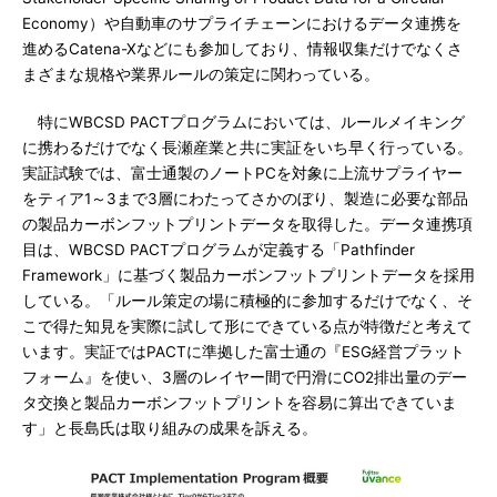
Economy）や自動車のサプライチェーンにおけるデータ連携を
進めるCatena-Xなどにも参加しており、情報収集だけでなくさ
まざまな規格や業界ルールの策定に関わっている。
特にWBCSD PACTプログラムにおいては、ルールメイキング
に携わるだけでなく長瀬産業と共に実証をいち早く行っている。
実証試験では、富士通製のノートPCを対象に上流サプライヤー
をティア1～3まで3層にわたってさかのぼり、製造に必要な部品
の製品カーボンフットプリントデータを取得した。データ連携項
目は、WBCSD PACTプログラムが定義する「Pathfinder
Framework」に基づく製品カーボンフットプリントデータを採用
している。「ルール策定の場に積極的に参加するだけでなく、そ
こで得た知見を実際に試して形にできている点が特徴だと考えて
います。実証ではPACTに準拠した富士通の『ESG経営プラット
フォーム』を使い、3層のレイヤー間で円滑にCO2排出量のデー
タ交換と製品カーボンフットプリントを容易に算出できていま
す」と長島氏は取り組みの成果を訴える。