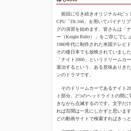
前回に引き続きオリジナル4ビッ
CPU「DL166」を用いてバイナリ
グの演習を始めます。皆さんは「
ー（Knight Rider）」をご存じで
1980年代に制作された米国テレビ
その後日本でも放映されていまし
「ナイト2000」というドリームカ
退治するという、ある意味ありき
ンのドラマです。
そのドリームカーであるナイト20
ト部分、2つのヘッドライトの間に
きながら点滅するのです。文字だ
れば百聞は一見にしかずと思います。
どの動画サイトで検索すればきっ