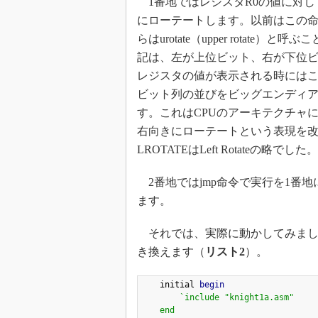
1番地ではレジスタR0の値に対して
にローテートします。以前はこの命
らはurotate（upper rota
記は、左が上位ビット、右が下位ビ
レジスタの値が表示される時には
ビット列の並びをビッグエンディ
す。これはCPUのアーキテクチャ
右向きにローテートという表現を
LROTATEはLeft Rotateの略でした。
2番地ではjmp命令で実行を1番
ます。
それでは、実際に動かしてみまし
き換えます（
リスト2
）。
    initial 
begin
`include "knight1a.asm"

    end