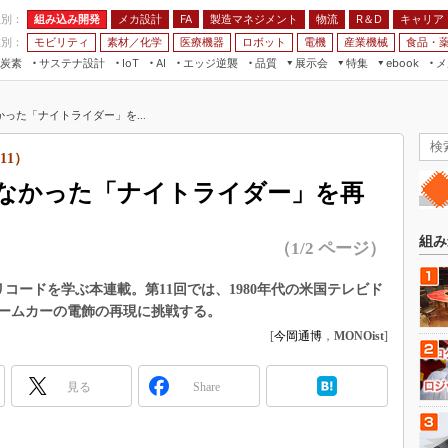
程別：
組み込み開発
メカ設計
製造マネジメント
物流
R＆D
キャリア
FA
業別：
モビリティ
素材／化学
医療機器
ロボット
電機
産業機械
食品・
炭素
サステナ設計
エッジ逆襲
品質
展示会
特集
メ
IoT
AI
ebook
伝承
組み込み開発
CEATEC
読者調査まとめ
編集後記
った「ナイトライダー」を...
JIMTOF
保全
メカ設計
つながるクルマ
組込み/エッジ コンピューティング
ス
 AI
製造マネジメント
5G
11）
展＆IoT/5Gソリューション展
VR／AR
FA
なかった「ナイトライダー」を再
IIFES
モビリティ
フィールドサービス
国際ロボット展
素材／化学
FPGA
組み
（1/2 ページ）
ジャパンモビリティショー
組み込み画像技術
TECHNO-FRONTIER
リコードを学ぶ本連載。第11回では、1980年代の米国テレビド
組み込みモデリング
ームカーの電飾の再現に挑戦する。
人テク展
Windows Embedded
[
今岡通博
，
MONOist
]
スマート工場EXPO
車載ソフト開発
EdgeTech+
見る
Share
ISO26262
日本ものづくりワールド
無償設計ツール
AUTOMOTIVE WORLD