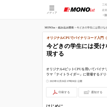
工
産
メディア
脱
つながる技術
AI×技術
MONOist
>
組み込み開発
>
今どきの学生には受けなか
つながる工場
AI×設備
つながるサービ
Physical
オリジナルCPUでバイナリコード入門（
今どきの学生には受け
現する
オリジナル4ビットCPUを用いてバイナ
ラマ「ナイトライダー」に登場するドリ
2023年12月26日 07時30分 公開
印刷する
通知する
はじめに