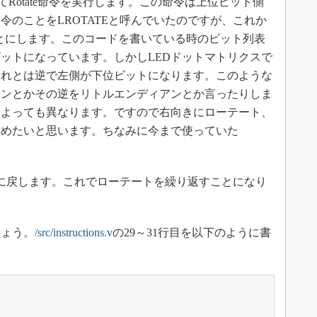
Rotate命令を実行します。この命令は上位ビット側
令のことをLROTATEと呼んでいたのですが、これか
te）と呼ぶことにします。このコードを書いている時のビット列表
ットになっています。しかしLEDドットマトリクスで
これとは逆で左側が下位ビットになります。このような
アンとかその逆をリトルエンディアンとか言ったりしま
によっても異なります。ですので右向きにローテート、
改めたいと思います。ちなみに今まで使っていた
地に戻します。これでローテートを繰り返すことになり
ょう。
/src/instructions.v
の29～31行目を以下のように書