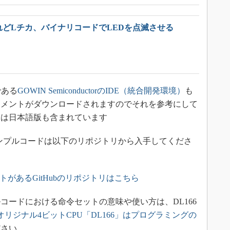
れどLチカ、バイナリコードでLEDを点滅させる
である
GOWIN SemiconductorのIDE（統合開発環境）
も
ュメントがダウンロードされますのでそれを参考にして
には日本語版も含まれています
Lやサンプルコードは以下のリポジトリから入手してくださ
トがあるGitHubのリポジトリはこちら
ードにおける命令セットの意味や使い方は、DL166
オリジナル4ビットCPU「DL166」はプログラミングの
ださい。