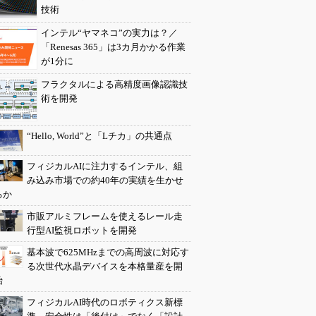
技術
インテル“ヤマネコ”の実力は？／
「Renesas 365」は3カ月かかる作業
が1分に
フラクタルによる高精度画像認識技
術を開発
“Hello, World”と「Lチカ」の共通点
フィジカルAIに注力するインテル、組
み込み市場での約40年の実績を生かせ
るか
市販アルミフレームを使えるレール走
行型AI監視ロボットを開発
基本波で625MHzまでの高周波に対応す
る次世代水晶デバイスを本格量産を開
始
フィジカルAI時代のロボティクス新標