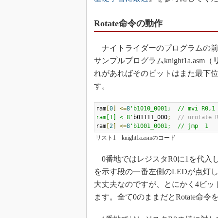
Rotate命令の動作
ナイトライダーのプログラムの前に
サンプルプログラムknight1a.asm（
れがあればそのビットはまた最下
す。
ram
[
0
]
<=
8
'b1010_0001;  // mvi R0,1

ram[1] <=8'
b01111_000
;
// urotate 
ram
[
2
]
<=
8
'b1001_0001;  // jmp 	1
リスト1 knight1a.asmのコード
0番地ではレジスタR0に1を代入し
を示す段の一番左側のLEDが点灯
大丈夫なのですが、とにかく4ビッ
ます。全て0のままだとRotate