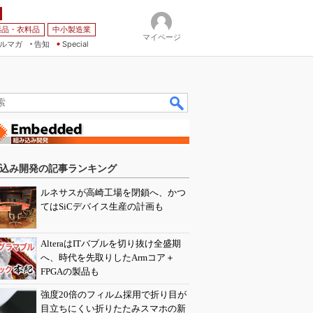
薬品・衣料品
中小製造業
マイページ
ルマガ
告知
Special
込み開発の記事ランキング
ルネサスが高崎工場を閉鎖へ、かつ
てはSiCデバイス生産の計画も
AlteraはITバブルを切り抜け全盛期
へ、時代を先取りしたArmコア＋
FPGAの製品も
強度20倍のフィルム採用で折り目が
目立ちにくい折りたたみスマホの新