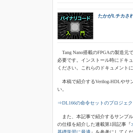
たかがLチカさ
Tang Nano搭載のFPGAの製造元
必要です。インストール時にドキ
ください。これらのドキュメント
本稿で紹介するVerilog-HD
い。
⇒DL166の命令セットのプロジェク
また、本記事で紹介するサンプルコ
の仕様を紹介した連載第1回記事『
基礎学習に最適
』を参考にしてく