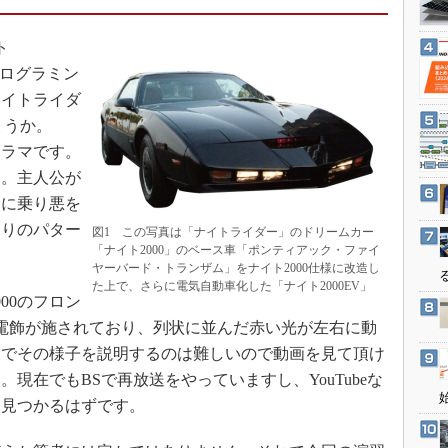
3Dプリンタ
産業オープンネット展
デジタルツインとCAE
ト
S＆OP
プログラミン
ナイトライダ
インダストリー4.0
しょうか。
イノベーション
ドラマです。
製造業ビッグデータ
た。主人公が
メイドインジャパン
ーに乗り悪を
植物工場
たりのパター
図1 この写真は「ナイトライダー」のドリームカー
「ナイト2000」のベース車「ポンティアック・ファイ
知財マネジメント
ヤーバード・トランザム」をナイト2000仕様に改造し
海外生産
た上で、さらに電気自動車化した「ナイト2000EV」
00のフロン
グローバル設計・開発
電飾が施されており、列状に並んだ赤い光が左右に動
制御セキュリティ
けでその様子を説明するのは難しいので動画を見て頂け
現在でもBSで再放送をやっていますし、YouTubeな
新型コロナへの対応
と見つかるはずです。