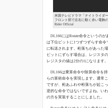
米国テレビドラマ「ナイトライダー
フロント部で左右に動く赤い電飾の様
Rider Official
DL166にはRotate命令とい
は下位ビットに1つずつずらす命令
に転送されます。桁落ちがあった
ビットにずらす場合は、レジスタの
レジスタの値は2分の1になります
DL166は乗算命令や除算命令を持
らの算術命令を実現します。通常
ですが、桁あふれや桁落ちが起こ
逆的な命令ではないですよね。いわゆる
の方を実装することにしました。