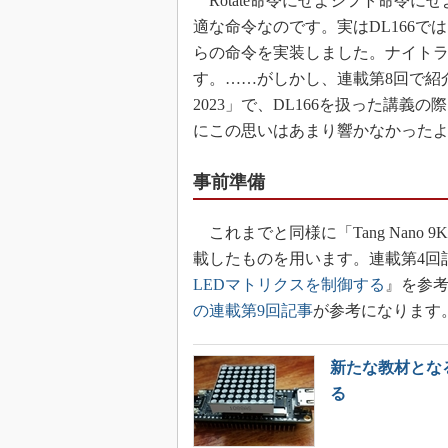
Rotate命令にせよシフト命令
適な命令なのです。実はDL166
らの命令を実装しました。ナイトラ
す。……がしかし、連載第8回で紹
2023」で、DL166を扱った講
にこの思いはあまり響かなかった
事前準備
これまでと同様に「Tang Nano 9
載したものを用います。連載第4回
LEDマトリクスを制御する
』を参考
の連載第9回記事
が参考になります
新たな教材となる
る