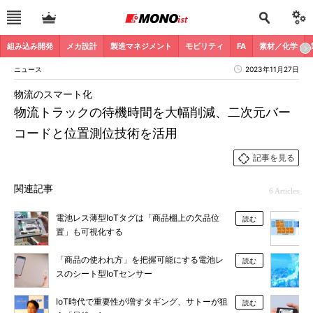
組み込み開発
メカ設計
製造マネジメント
モビリティ
FA
素材／化学
ニュース
2023年11月27日
物流のスマート化
物流トラックの待機時間を大幅削減、二次元バー
コードと位置測位技術を活用
記事を見る
関連記事
6 Articles
電池レス薄型IoTタグは「商品棚上の欠品位
読む
置」も可視化する
「商品の使われ方」を把握可能にする電池レ
読む
スのシート型IoTセンサー
IoT時代で重要性が増すタギング、サトーが狙
読む