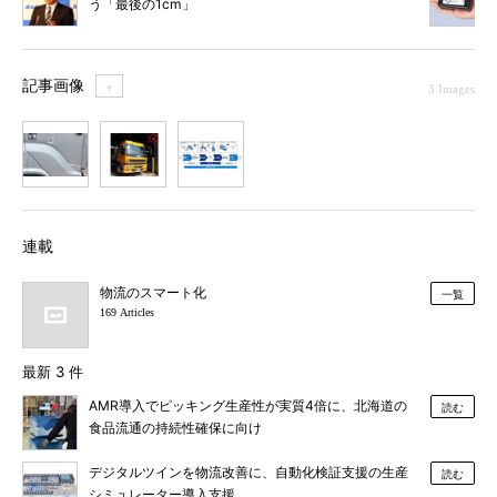
う「最後の1cm」
記事画像
＋
3 Images
1
2
3
連載
物流のスマート化
一覧
169 Articles
最新 3 件
AMR導入でピッキング生産性が実質4倍に、北海道の
読む
食品流通の持続性確保に向け
デジタルツインを物流改善に、自動化検証支援の生産
読む
シミュレーター導入支援