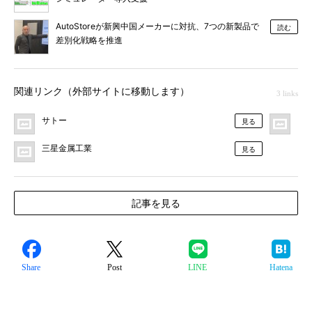
AutoStoreが新興中国メーカーに対抗、7つの新製品で
読む
差別化戦略を推進
関連リンク（外部サイトに移動します）
3 links
サトー
プ
見る
三星金属工業
見る
記事を見る
Share
Post
LINE
Hatena