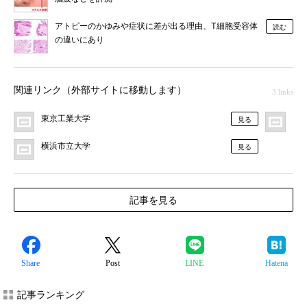
アトピーのかゆみや症状に差が出る理由、T細胞受容体
読む
の違いにあり
関連リンク（外部サイトに移動します）
3 links
東京工業大学
プ
見る
横浜市立大学
見る
記事を見る
Share
Post
LINE
Hatena
記事ランキング