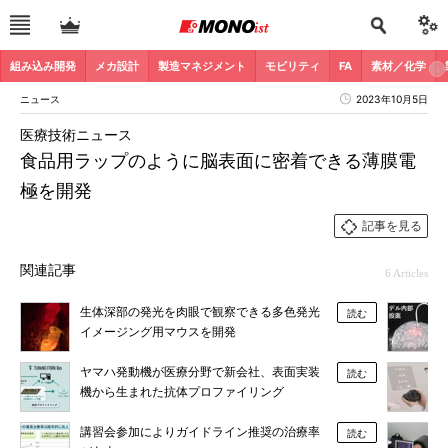
組み込み開発
メカ設計
製造マネジメント
モビリティ
FA
素材／化学
ニュース
2023年10月5日
医療技術ニュース
食品用ラップのように脳表面に密着できる薄膜電
極を開発
記事を見る
関連記事
6 Articles
生体深部の発光を肉眼で観察できる多色発光
読む
イメージング用マウスを開発
ヤマハ発動機が医療分野で新会社、表面実装
読む
機から生まれた抗体プロファイリング
講習会参加によりガイドライン推奨の治療率
読む