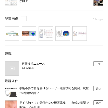
が向上
記事画像
＋
5 Images
1
2
3
4
5
連載
医療技術ニュース
一覧
998 Articles
最新 3 件
手術不要で音を届けるレーザー照射技術を開発、次世
読む
代の難聴治療に
見ても触っても気付かない極薄電極！ 自然な状態で
読む
脳波などを計測