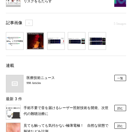
リスクをもたらす
記事画像
＋
5 Images
1
2
3
4
5
連載
医療技術ニュース
一覧
998 Articles
最新 3 件
手術不要で音を届けるレーザー照射技術を開発、次世
読む
代の難聴治療に
見ても触っても気付かない極薄電極！ 自然な状態で
読む
脳波などを計測