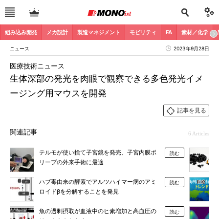
組み込み開発
メカ設計
製造マネジメント
モビリティ
FA
素材／化学
ニュース
2023年9月28日
医療技術ニュース
生体深部の発光を肉眼で観察できる多色発光イメ
ージング用マウスを開発
記事を見る
関連記事
6 Articles
テルモが使い捨て子宮鏡を発売、子宮内膜ポ
読む
リープの外来手術に最適
ハブ毒由来の酵素でアルツハイマー病のアミ
読む
ロイドβを分解することを発見
魚の過剰摂取が血液中のヒ素増加と高血圧の
読む