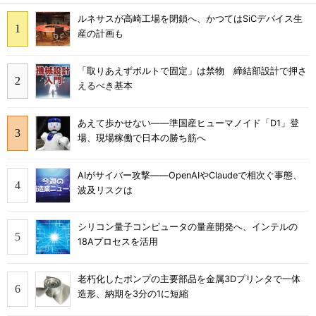
ルネサスが高崎工場を閉鎖へ、かつてはSiCデバイス生
産の計画も
「取りあえずボルトで固定」は禁物 締結部設計で押さ
えるべき基本
あえて歩かせない――準国産ヒューマノイド「D1」登
場、現場稼働で日本の勝ち筋へ
AIがサイバー攻撃――OpenAIやClaudeで相次ぐ事態、
波及リスクは
シリコン量子コンピュータの量産開発へ、インテルの
18Aプロセスを活用
老朽化したポンプの主要部品を金属3Dプリンタで一体
造形、納期を3分の1に短縮