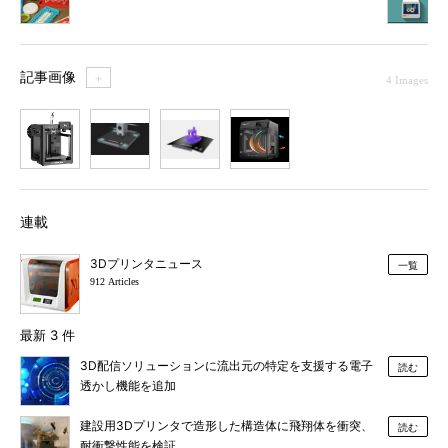
記事画像
＋
4 Images
1
2
3
4
連載
3Dプリンタニュース
一覧
912 Articles
最新 3 件
3D配信ソリューションに流出元の特定を支援する電子
読む
透かし機能を追加
建設用3Dプリンタで造形した構造体に飛翔体を衝突、
読む
耐衝撃性能を検証