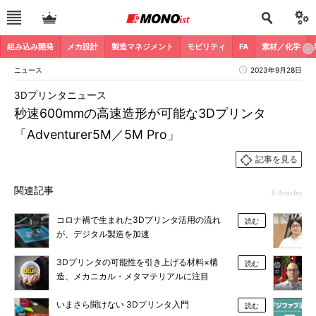
組み込み開発
メカ設計
製造マネジメント
モビリティ
FA
素材／化学
ニュース
2023年9月28日
3Dプリンタニュース
秒速600mmの高速造形が可能な3Dプリンタ
「Adventurer5M／5M Pro」
記事を見る
関連記事
6 Articles
コロナ禍で生まれた3Dプリンタ活用の流れ
読む
が、デジタル製造を加速
3Dプリンタの可能性を引き上げる材料×構
読む
造、メカニカル・メタマテリアルに注目
いまさら聞けない 3Dプリンタ入門
読む