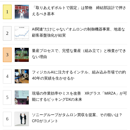
「取りあえずボルトで固定」は禁物 締結部設計で押さ
えるべき基本
AI関連“だけじゃない”オムロンの制御機器事業、地道な
顧客基盤強化が結実
量産プロセスで、完璧な量産（組み立て）と検査ができ
ない理由
フィジカルAIに注力するインテル、組み込み市場での約
40年の実績を生かせるか
現場の作業効率やミスを改善 XRグラス「MiRZA」が可
能にするピッキングDXの未来
ソニーグループがタムロン買収を提案、その狙いは？
CFOがコメント