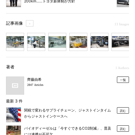
200km……トヨタ新体制が方針
記事画像
＋
13 Images
1
2
3
4
5
6
7
著者
1 Authors
齊藤由希
一覧
2847 Articles
最新 3 件
関税で変わるサプライチェーン、ジャストインタイム
読む
からジャストインケースへ
バイオディーゼルは「今すぐできるCO2削減」、普及
読む
には連携が不可欠