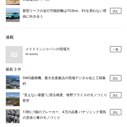
新型リーフの走行可能距離は702km、EVを買わない理
読む
由に向き合う
連載
メイドインジャパンの現場力
一覧
64 Articles
最新 3 件
DMG森精機、最大生産拠点の現場デジタル化と工程集
読む
約
“見えない基盤”に宿る精度、牧野フライスのモノづくり
読む
哲学
1.1秒に1個のブレーカー、4万の品番 パナソニック電気
読む
の見張り番のモノづくり