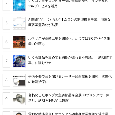
シリコン量子コンピュータの量産開発へ、インテルの
18Aプロセスを活用
AI関連“だけじゃない”オムロンの制御機器事業、地道な
顧客基盤強化が結実
ルネサスが高崎工場を閉鎖へ、かつてはSiCデバイス生
産の計画も
いくら部品を集めても納期が遅れる不思議、「納期順守
率」に潜むワナ
手術不要で音を届けるレーザー照射技術を開発、次世代
の難聴治療に
老朽化したポンプの主要部品を金属3Dプリンタで一体
造形、納期を3分の1に短縮
電動化戦略見直しのホンダが四半期営業利益で過去最