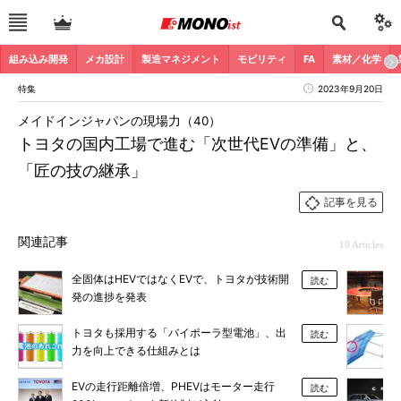
組み込み開発
メカ設計
製造マネジメント
モビリティ
FA
素材／化学
特集
2023年9月20日
メイドインジャパンの現場力（40）
トヨタの国内工場で進む「次世代EVの準備」と、
「匠の技の継承」
記事を見る
関連記事
10 Articles
全固体はHEVではなくEVで、トヨタが技術開
読む
発の進捗を発表
トヨタも採用する「バイポーラ型電池」、出
読む
力を向上できる仕組みとは
EVの走行距離倍増、PHEVはモーター走行
読む